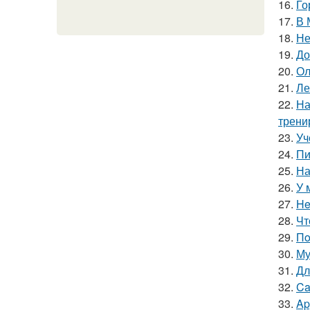
16.
Го
17.
В 
18.
Не
19.
До
20.
Ол
21.
Ле
22.
На
трени
23.
Уч
24.
Пи
25.
На
26.
У 
27.
He
28.
Чт
29.
Пo
30.
Му
31.
Дл
32.
Ca
33.
Ap