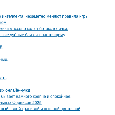
 интеллекта, незаметно меняют правила игры.
ном:
ики массово колют ботокс в яички.
нские учёные близки к настоящему
й.
ные.
рать
их онлайн-нужд
н бывает намного крепче и спокойнее.
альных Сервисов 2025
стный своей красивой и пышной цветочной