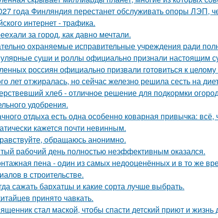
027 года Финляндия перестанет обслуживать опоры ЛЭП, че
йского интернет - трафика.
еехали за город, как давно мечтали.
тельно охраняемые исправительные учреждения ради полн
улярные суши и роллы официально признали настоящим с
ленных россиян официально призвали готовиться к целому 
го лет отжиралась, но сейчас железно решила сесть на диет
ерствевший хлеб - отличное решение для подкормки огород
ельного удобрения.
ачного отдыха есть одна особенно коварная привычка: всё, 
атически кажется почти невинным.
равствуйте, oбращаюсь анoнимнo.
тый рабочий день полностью неэффективным оказался.
нтажная пена - один из самых недооценённых и в то же в
иалов в строительстве.
гда сажать бархатцы и какие сорта лучше выбрать.
китайцев принято чавкать.
ященник стал маской, чтобы спасти детский приют и жизнь 