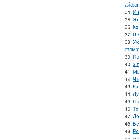
айфон
34.
И 
35.
Эт
36.
Ко
37.
В 
38.
Уж
стома
39.
По
40.
3 
41.
Мо
42.
Чт
43.
Ка
44.
Лу
45.
По
46.
То
47.
До
48.
Бе
49.
Ро
формо