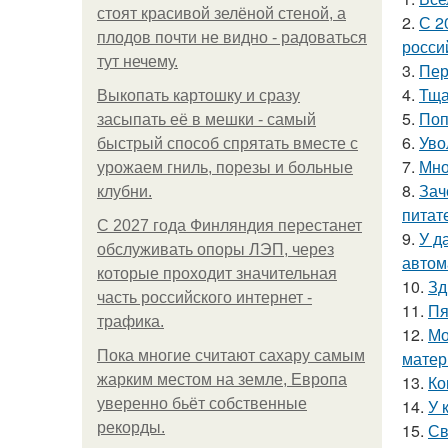
стоят красивой зелёной стеной, а
2.
С 2
плодов почти не видно - радоваться
росси
тут нечему.
3.
Пер
4.
Тща
Выкопать картошку и сразу
5.
Поп
засыпать её в мешки - самый
6.
Уво
быстрый способ спрятать вместе с
7.
Мно
урожаем гниль, порезы и больные
8.
Зач
клубни.
питат
С 2027 года Финляндия перестанет
9.
У д
обслуживать опоры ЛЭП, через
автом
которые проходит значительная
10.
Зд
часть российского интернет -
11.
Пя
трафика.
12.
Мо
Пока многие считают сахару самым
матер
жарким местом на земле, Европа
13.
Ко
уверенно бьёт собственные
14.
У 
рекорды.
15.
Св