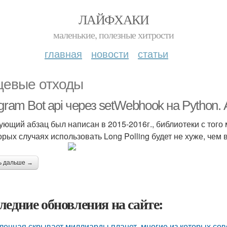
ЛАЙФХАКИ
маленькие, полезные хитрости
главная
новости
статьи
евые отходы
gram Bot api через setWebhook на Python.
ующий абзац был написан в 2015-2016г., библиотеки с того
рых случаях использовать Long Polling будет не хуже, чем в
ь дальше →
ледние обновления на сайте:
ленная скрывает миллиарды планет, многие из которых сов