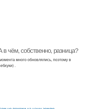
 А в чём, собственно, разница?
 момента много обновлялись, поэтому в
ебхуки) .
сем не похожи на нашу землю.