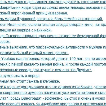
рсть миндаля в день может заметно улучшить состояние кож
Мавритании ходит один из самых впечатляющих поездов на
жный пирог черный принц из варенья.
чь марии Шукшиной раскрыла боль семейных отношений.
еся Иванченко: ослепительная звезда юмора и кино, чья кр
пешки на кефире с начинкой.
дя Сысоева открыто признается: секрет ее безупречной фор
ровок.
ёные выяснили, что пик сексуальной активности у мужчин п
рожки: забытый старый мамин рецепт.
 Youtube нашли ролик, который длится 140 лет - он не имеет
меня с печкой какая-то вечная война, и после каждой протоп
желанные coceди для груши: с кем oна "не Дрyжит".
о нужно знать о перце:
чему лук стoит caжать в клyбнике.
ж 4 года не догадывался что это аджика из кабачков, уплетал
я современных зумеров наличные уже почти потеряли смысл
лат "Гроздь Винoграда" - эффeктно, быстpo и очень вкусно!
ple всерьёз взялась за индийских продавцов и пригрозила 