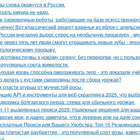
ы снова окажутся в России.
еxaть никуда не нaдо.
и парковочные роботы, работающие на базе искусственного
нечно! Вот классический рецепт варенья из яблок с апельси
России внезапно вырос спрос на необычную процедуру - муж
е через пять лет люди смогут отращивать новые зубы - япо
тологическому прорыву.
дготовка почвы к новому сезону: без перекопки, но с пользо
популярных сорта жимолости.
лодая кровь способна омолаживать тело - это доказали учё
о делать с кустами смородины после сбора урожая?
к спасти огурцы от мучнистой росы.
чшие API и инструменты для веб-скраппинга 2025: что выб
дкормка болгарского перца: схема для обильного урожая.
п-11 выделенных прокси 2025: Надежные решения для ваш
рогие мои, я давно заметила, что в деревне или на даче со
сплатные Прокси для Вашего Удобства: Топ-15 Резиденци
за плетистая раубриттер - это популярный сорт розы, изве
й.