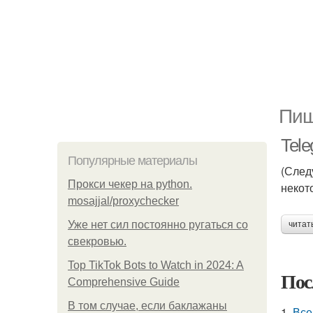
Пищ
Tele
Популярные материалы
(След
Прокси чекер на python.
некото
mosajjal/proxychecker
Уже нет сил постоянно ругаться со
читат
свекровью.
Top TikTok Bots to Watch in 2024: A
Пос
Comprehensive Guide
В том случае, если баклажаны
1.
Все