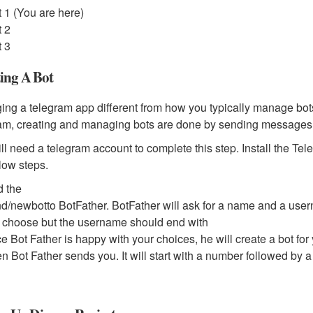
t 1 (You are here)
t 2
t 3
ing A Bot
ng a telegram app different from how you typically manage bot
am, creating and managing bots are done by sending messages to
ll need a telegram account to complete this step. Install the Te
low steps.
d the
nd
/newbot
to BotFather. BotFather will ask for a name and a use
 choose but the username should end with
e Bot Father is happy with your choices, he will create a bot for
en Bot Father sends you. It will start with a number followed by