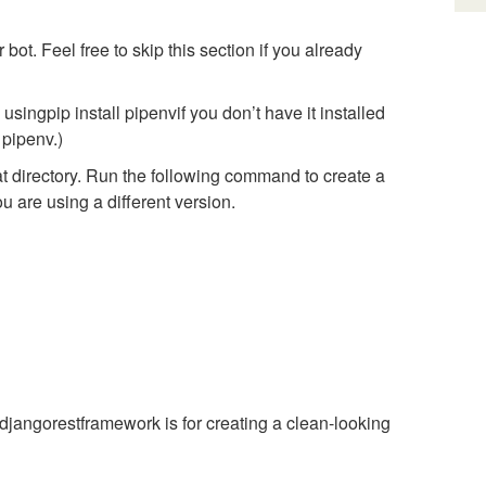
 bot. Feel free to skip this section if you already
v using
pip install pipenv
if you don’t have it installed
l pipenv
.)
hat directory. Run the following command to create a
u are using a different version.
 djangorestframework is for creating a clean-looking