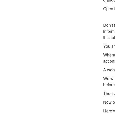
Open t
Don’t 
inform
this tu
You sh
Whenev
action
A webh
We wil
befor
Then o
Now o
Here w