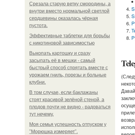
Срезала старую ветку смородины, а
S
внутри вместо нормальной светлой
S
сердцевины оказалась чёрная
P
пустота.
T
Эффективные таблетки для борьбы
P
с никотиновой зависимостью
Выкопать картошку и сразу
Tel
засыпать её в мешки - самый
быстрый способ спрятать вместе с
урожаем гниль, порезы и больные
(След
клубни.
некото
Давай
В том случае, если баклажаны
заклю
стоят красивой зелёной стеной, а
осуще
плодов почти не видно - радоваться
приле
тут нечему.
возвр
Моя семья успешность отпуском у
испол
"Морюшка измеряет".
вероя