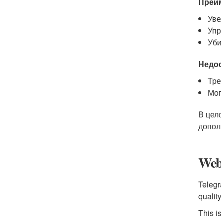
Преи
Уве
Упр
Уби
Недос
Тре
Мог
В цел
допол
Web
Telegr
qualit
This is