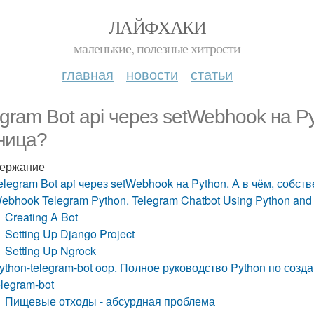
ЛАЙФХАКИ
маленькие, полезные хитрости
главная
новости
статьи
egram Bot api через setWebhook на Py
ница?
ержание
elegram Bot api через setWebhook на Python. А в чём, собст
ebhook Telegram Python. Telegram Chatbot Using Python and 
Creating A Bot
Setting Up Django Project
Setting Up Ngrock
ython-telegram-bot oop. Полное руководство Python по созд
elegram-bot
Пищевые отходы - абсурдная проблема