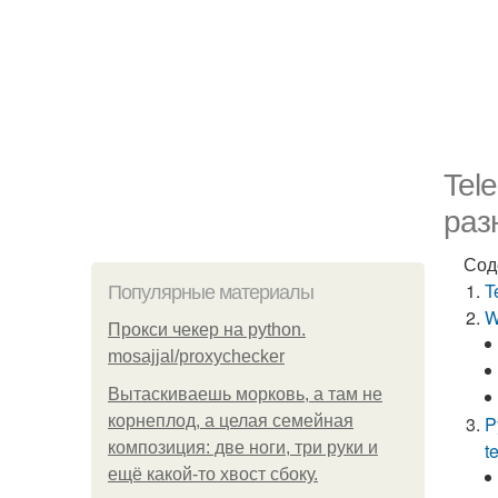
Tel
раз
Сод
T
Популярные материалы
W
Прокси чекер на python.
mosajjal/proxychecker
Вытаскиваешь морковь, а там не
корнеплод, а целая семейная
P
композиция: две ноги, три руки и
t
ещё какой-то хвост сбоку.