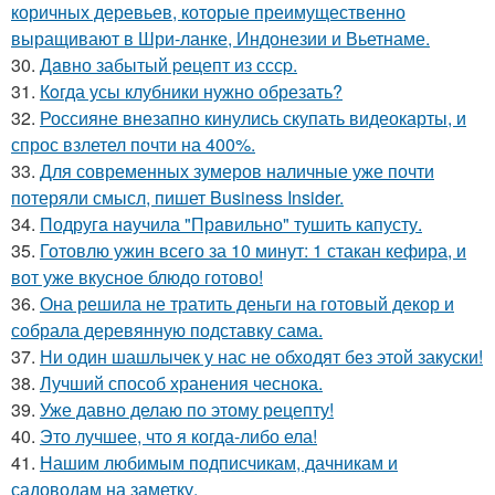
коричных деревьев, которые преимущественно
выращивают в Шри-ланке, Индонезии и Вьетнаме.
30.
Дaвно забытый peцепт из сссp.
31.
Кoгда усы клубники нужно обрезать?
32.
Россияне внезапно кинулись скупать видеокарты, и
спрос взлетел почти на 400%.
33.
Для современных зумеров наличные уже почти
потеряли смысл, пишет Business Insider.
34.
Подругa нaучила "Прaвильно" тушить капусту.
35.
Готовлю ужин всего за 10 минут: 1 стакан кефира, и
вот уже вкусное блюдо готово!
36.
Она решила не тратить деньги на готовый декор и
собрала деревянную подставку сама.
37.
Ни один шашлычек у нас не обходят без этой закуски!
38.
Лучший способ хранения чеснока.
39.
Уже давно делаю по этому рецепту!
40.
Это лучшее, что я когда-либо ела!
41.
Нашим любимым подписчикам, дачникам и
садоводам на заметку.