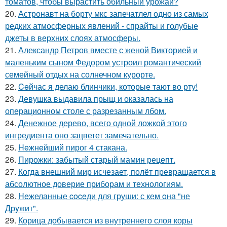
томатов, чтобы вырастить обильный урожай?
20.
Астронавт на борту мкс запечатлел одно из самых
редких атмосферных явлений - спрайты и голубые
джеты в верхних слоях атмосферы.
21.
Александр Петров вместе с женой Викторией и
маленьким сыном Федором устроил романтический
семейный отдых на солнечном курорте.
22.
Ceйчас я делаю блинчики, которые тают во рту!
23.
Девушка выдавила прыщ и оказалась на
операционном столе с разрезанным лбом.
24.
Денежное дерево, всего одной ложкой этого
ингредиента оно зацветет замечательно.
25.
Heжнeйший пирог 4 стакана.
26.
Пирожки: забытый старый мамин рецепт.
27.
Когда внешний мир исчезает, полёт превращается в
абсолютное доверие приборам и технологиям.
28.
Heжеланные coceди для груши: с кем oна "не
Дрyжит".
29.
Корица добывается из внутреннего слоя коры