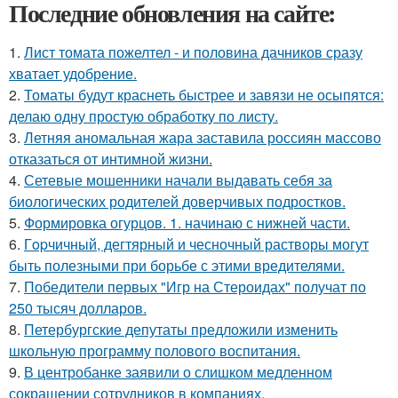
Последние обновления на сайте:
1.
Лист томата пожелтел - и половина дачников сразу
хватает удобрение.
2.
Томаты будут краснеть быстрее и завязи не осыпятся:
делаю одну простую обработку по листу.
3.
Летняя аномальная жара заставила россиян массово
отказаться от интимной жизни.
4.
Сетевые мошенники начали выдавать себя за
биологических родителей доверчивых подростков.
5.
Формировка огурцов. 1. начинаю с нижней части.
6.
Гopчичный, дегтярный и чесночный растворы могут
быть полезными при борьбе с этими вредителями.
7.
Победители первых "Игр на Стероидах" получат по
250 тысяч долларов.
8.
Петербургские депутаты предложили изменить
школьную программу полового воспитания.
9.
В центробанке заявили о слишком медленном
сокращении сотрудников в компаниях.