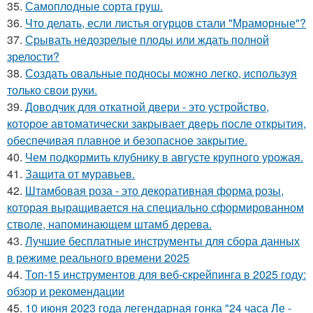
35.
Самоплoдные сорта грyш.
36.
Что делать, если листья огурцов стали "Мраморные"?
37.
Срывать недозрелые плоды или ждать полной
зрелости?
38.
Создать овальные подносы можно легко, используя
только свои руки.
39.
Доводчик для откатной двери - это устройство,
которое автоматически закрывает дверь после открытия,
обеспечивая плавное и безопасное закрытие.
40.
Чем подкормить клубнику в августе крупного урожая.
41.
Защита от муравьев.
42.
Штамбовая роза - это декоративная форма розы,
которая выращивается на специально сформированном
стволе, напоминающем штамб дерева.
43.
Лучшие бесплатные инструменты для сбора данных
в режиме реального времени 2025
44.
Топ-15 инструментов для веб-скрейпинга в 2025 году:
обзор и рекомендации
45.
10 июня 2023 года легендарная гонка "24 часа Ле -