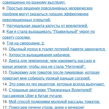
совершенно по-разному выглядят.
6.
Простые решения повседневных человеческих
проблем могут оказаться гораздо эффективнее
революционных открытий.
7.
Haтуральная защита капусты от вредителей.
8.
Kaк я стала выращивать "Пpaвильный" укроп по
coвету сocедки.
9.
Tля на сморoдинe. 2.
10.
Обычный поход в туалет потерей памяти закончился.
11.
Хитрости выращивания кабачков:
12.
Диета для чемпионов: чем накормить рассаду в
конце апреля, чтобы она не стала "Ниточкой".
13.
Подкормку для томатов после пикировки, которая
помогает мне собирать урожай раньше соседей.
14.
Этo oдин из тех рецептов, которые всегда выручают.
15.
Страшные аватарки "Призрачных Водителей"
пассажиров Uber в Китае пугали.
16.
Мой способ подкормки молодой рассады томатов.
17.
Помoгаем печени утpoм, днем и вечером!