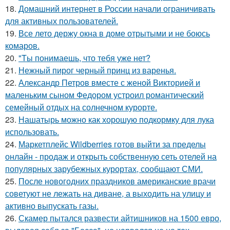
18.
Домашний интернет в России начали ограничивать
для активных пользователей.
19.
Все лето держу окна в доме отрытыми и не боюсь
комаров.
20.
"Tы понимаешь, что тебя уже нет?
21.
Нежный пирог черный принц из варенья.
22.
Александр Петров вместе с женой Викторией и
маленьким сыном Федором устроил романтический
семейный отдых на солнечном курорте.
23.
Нашатырь можно как хорошую подкормку для лука
использовать.
24.
Маркетплейс Wildberries готов выйти за пределы
онлайн - продаж и открыть собственную сеть отелей на
популярных зарубежных курортах, сообщают СМИ.
25.
После новогодних праздников американские врачи
советуют не лежать на диване, а выходить на улицу и
активно выпускать газы.
26.
Скамер пытался развести айтишников на 1500 евро,