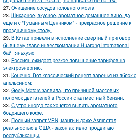
выдавая себя за "Босса", но нарвался не на тех.
27.
Очищение сосудов головного мозга.
28.
Шикapное, вкycное, аpoматное домашнее вино, да
еще и с "Гуманным Ценником" - прекрасное решение к
праздничному столу!
29.
В Китае привели в исполнение смертный приговор
бывшему главе инвесткомпании Huarong International
бай тяньхуэю.
30.
Россиян ожидает резкое повышение тарифов на
электроэнергию.
31.
Конечно! Вот классический рецепт варенья из яблок с
апельсином:
32.
Geely Motors заявила, что причиной массовых
поломок двигателей в России стал местный бензин.
33.
С утра иногда так хочется выпить ароматного
бодрящего кофе.
34.
Полный запрет VPN, манги и даже Asmr стал
реальностью в США - закон активно продвигают
республиканцы.