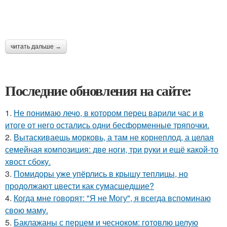
читать дальше →
Последние обновления на сайте:
1.
Не понимаю лечо, в котором перец варили час и в
итоге от него остались одни бесформенные тряпочки.
2.
Вытаскиваешь морковь, а там не корнеплод, а целая
семейная композиция: две ноги, три руки и ещё какой-то
хвост сбоку.
3.
Помидоры уже упёрлись в крышу теплицы, но
продолжают цвести как сумасшедшие?
4.
Когда мне говорят: "Я не Могу", я всегда вспоминаю
свою маму.
5.
Баклажаны с перцем и чесноком: готовлю целую