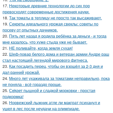
17.
Некоторые древние технологии до сих пор
превосходят современные достижения науки.
18.
Так томаты в теплицу не просто так высаживают.
19.
Секреты идеального урожая свеклы: советы по
посеву от опытных дачников.
20.
Пять лет назад я родила ребёнка за деньги - и тогда
мне казалось, что хуже стыда уже не бывает.
21.
HE поливайте, когда земля сухая!
22.
Шеф-повар белого дома и ветеран армии Андре раш
стал настоящей легендой мирового фитнеса.
23.
Как посадить перец, чтобы он взошёл за 2-3 дня и
дал ранний урожай.
24.
Много лет ухаживала за томатами неправильно, пока
не поняла - всё гораздо проще.
25.
Сekрет пышной и сладкой морковки - простая
подкормка!
26.
Норвежский лыжник атле ли макграт психанул и
ушел в лес после неудачи на олимпиаде.