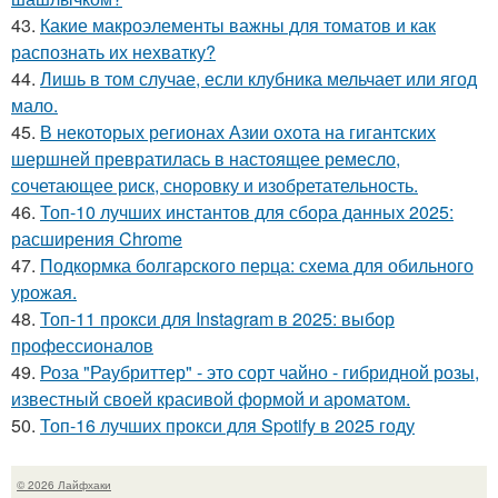
43.
Какие макроэлементы важны для томатов и как
распознать их нехватку?
44.
Лишь в том случае, если клубника мельчает или ягод
мало.
45.
В некоторых регионах Азии охота на гигантских
шершней превратилась в настоящее ремесло,
сочетающее риск, сноровку и изобретательность.
46.
Топ-10 лучших инстантов для сбора данных 2025:
расширения Chrome
47.
Подкормка болгарского перца: схема для обильного
урожая.
48.
Топ-11 прокси для Instagram в 2025: выбор
профессионалов
49.
Роза "Раубриттер" - это сорт чайно - гибридной розы,
известный своей красивой формой и ароматом.
50.
Топ-16 лучших прокси для Spotify в 2025 году
© 2026 Лайфхаки