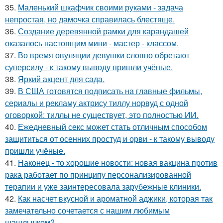
35.
Маленький шкафчик своими руками - задача
непростая, но дамочка справилась блестяще.
36.
Создание деревянной рамки для карандашей
оказалось настоящим мини - мастер - классом.
37.
Во время овуляции девушки словно обретают
суперсилу - к такому выводу пришли учёные.
38.
Яркий акцент для сада.
39.
В США готовятся подписать на главные фильмы,
сериалы и рекламу актрису тиллу норвуд с одной
оговоркой: тиллы не существует, это полностью ИИ.
40.
Ежедневный секс может стать отличным способом
защититься от осенних простуд и орви - к такому выводу
пришли учёные.
41.
Наконец - то хорошие новости: новая вакцина против
рака работает по принципу персонализированной
терапии и уже заинтересовала зарубежные клиники.
42.
Как насчет вкусной и ароматной аджики, которая так
замечательно сочетается с нашим любимым
шашлычком?