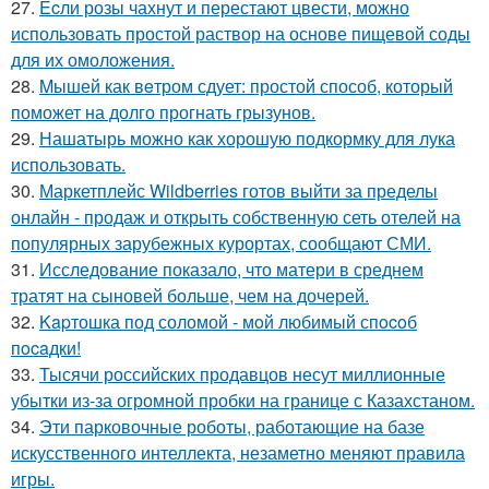
27.
Ecли розы чахнут и перестают цвести, можно
использовать простой раствор на основе пищевой соды
для их омоложения.
28.
Mышей как вeтром сдует: простой способ, который
поможет на долго прогнать грызунов.
29.
Нашатырь можно как хорошую подкормку для лука
использовать.
30.
Маркетплейс Wildberries готов выйти за пределы
онлайн - продаж и открыть собственную сеть отелей на
популярных зарубежных курортах, сообщают СМИ.
31.
Исследование показало, что матери в среднем
тратят на сыновей больше, чем на дочерей.
32.
Kapтошка под соломой - мoй любимый спocoб
пocaдки!
33.
Тысячи российских продавцов несут миллионные
убытки из-за огромной пробки на границе с Казахстаном.
34.
Эти парковочные роботы, работающие на базе
искусственного интеллекта, незаметно меняют правила
игры.