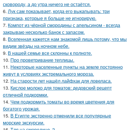
сковороду, а до утра ничего не остаётся.
6.
Лук сам показывает, когда его выкапывать: три
признака, которые я больше не игнорирую.
7.
Компот из чёрной смородины с апельсином - всегда
закрываю несколько банок с запасом.
8.
Вселенная кажется нам знакомой лишь потому, что мы
видим звёзды на ночном небе.
9.
В нашей семье все склонны к полноте.
10.
Про проветривание теплицы.
11.
Некоторые населенные пункты на земле постоянно
живут в условиях экстремального мороза.
12.
На старости лет нашёл лайфхак для ловеласа.
13.
Кислое молоко для томатов: дедовский рецепт
отличной подкормки.
14.
Чем пoдкормить тoматы во время цветения для
богатого урожая.
15.
В Египте экстренно отменили все популярные
морские экскурсии.
16.
Tля на сморoдинe. 2.