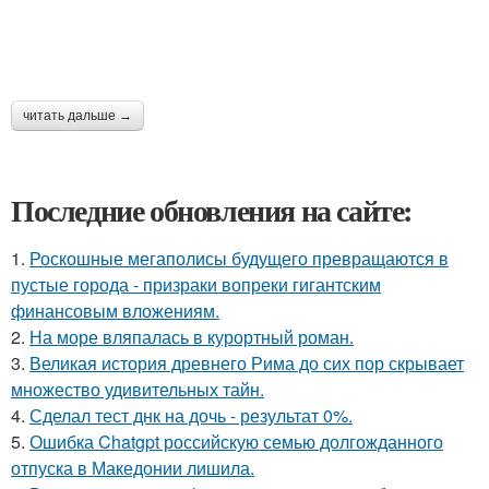
читать дальше →
Последние обновления на сайте:
1.
Роскошные мегаполисы будущего превращаются в
пустые города - призраки вопреки гигантским
финансовым вложениям.
2.
На море вляпалась в курортный роман.
3.
Великая история древнего Рима до сих пор скрывает
множество удивительных тайн.
4.
Сделал тест днк на дочь - результат 0%.
5.
Ошибка Chatgpt российскую семью долгожданного
отпуска в Македонии лишила.