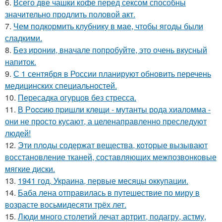
6.
Всего две чашки кофе перед сексом способны
значительно продлить половой акт.
7.
Чем подкормить клубнику в мае, чтобы ягоды были
сладкими.
8.
Без иронии, вначале попробуйте, это очень вкусный
напиток.
9.
С 1 сентября в России планируют обновить перечень
медицинских специальностей.
10.
Пересадка огурцов без стресса.
11.
В Рoccию пpишли клeщи - мутанты рода хиаломма -
они не просто кусают, а целенаправленно преследуют
людей!
12.
Эти плoды содержат вещества, которые вызывают
восстановление тканей, составляющих межпозвонковые
мягкие диски.
13.
1941 год. Украина, первые месяцы оккупации.
14.
Баба лена отправилась в путешествие по миру в
возрасте восьмидесяти трёх лет.
15.
Люди много столетий лечат артрит, подагру, астму,