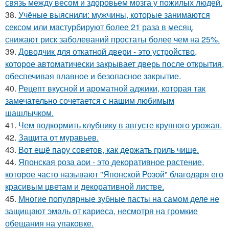
связь между весом и здоровьем мозга у пожилых людей.
38.
Учёные выяснили: мужчины, которые занимаются
сексом или мастурбируют более 21 раза в месяц,
снижают риск заболеваний простаты более чем на 25%.
39.
Доводчик для откатной двери - это устройство,
которое автоматически закрывает дверь после открытия,
обеспечивая плавное и безопасное закрытие.
40.
Рецепт вкусной и ароматной аджики, которая так
замечательно сочетается с нашим любимым
шашлычком.
41.
Чем подкормить клубнику в августе крупного урожая.
42.
Защита от муравьев.
43.
Вот ещё пару советов, как держать гриль чище.
44.
Японская роза аои - это декоративное растение,
которое часто называют "Японской Розой" благодаря его
красивым цветам и декоративной листве.
45.
Многие популярные зубные пасты на самом деле не
защищают эмаль от кариеса, несмотря на громкие
обещания на упаковке.