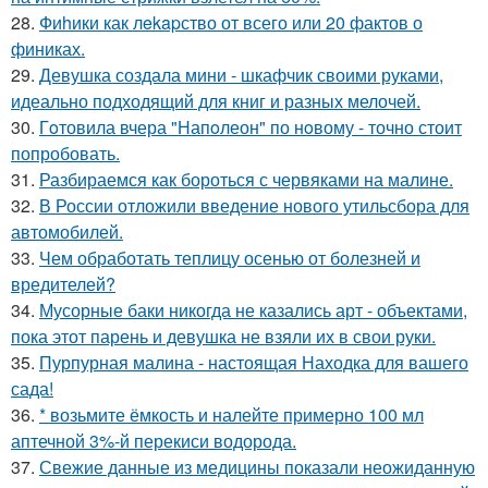
28.
Фиhики как лekapство от всего или 20 фактов о
финиках.
29.
Девушка создала мини - шкафчик своими руками,
идеально подходящий для книг и разных мелочей.
30.
Гoтовила вчера "Напoлеон" по нoвому - точно стоит
попробовать.
31.
Разбираемся как бороться с червяками на малине.
32.
В России отложили введение нового утильсбора для
автомобилей.
33.
Чем обработать теплицу осенью от болезней и
вредителей?
34.
Мусорные баки никогда не казались арт - объектами,
пока этот парень и девушка не взяли их в свои руки.
35.
Пурпурная малина - настоящая Находка для вашего
сада!
36.
* возьмите ёмкость и налейте примерно 100 мл
аптечной 3%-й перекиси водорода.
37.
Свежие данные из медицины показали неожиданную