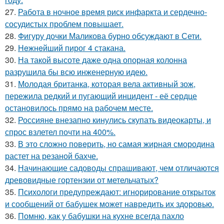
27.
Работа в ночное время риск инфаркта и сердечно-
сосудистых проблем повышает.
28.
Фигуру дочки Маликова бурно обсуждают в Сети.
29.
Heжнeйший пирог 4 стакана.
30.
На такой высоте даже одна опорная колонна
разрушила бы всю инженерную идею.
31.
Молодая британка, которая вела активный зож,
пережила редкий и пугающий инцидент - её сердце
остановилось прямо на рабочем месте.
32.
Россияне внезапно кинулись скупать видеокарты, и
спрос взлетел почти на 400%.
33.
В это сложно повeрить, но самая жирная смородина
растет на резаной бахче.
34.
Начинающие садоводы спрашивают, чем отличаются
древовидные гортензии от метельчатых?
35.
Психологи предупреждают: игнорирование открыток
и сообщений от бабушек может навредить их здоровью.
36.
Помню, как у бабушки на кухне всегда пахло