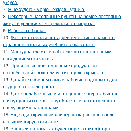
уксуса.
7.
Я не худею к морю - езжу в Турцию.
8.
Некоторые населенные пункты на земле постоянно
живут в условиях экстремального мороза.
9.
Работаю в банке.
10.
Жестокая реальность древнего Египта намного
страшнее школьных учебников оказалась.
11.
Мастурбация у птиц абсолютно естественным
поведением оказалась.
12.
Привычные повседневные продукты от
потребителей свою темную историю скрывают.
13.
Давайте соберём самые рабочие подкормки для
огурцов в начале роста.
14.
Даже ослабленные и истощённые огурцы быстро
начнут расти и перестанут болеть, если их поливать
следующими растворами:
15.
Ещё один круизный лайнер на карантине после
вспышки вируса оказался.
16.
Завязей на томатах будет море, а фитофтора