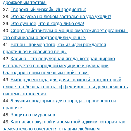
дрожжевым тестом.
37.
Творожный чизкейк. Ингредиенты:
38.
Это закуска на любом застолье на ура уходит!
39.
Это лучшее, что я когда-либо ела!
40.
Спорт действительно мощно омолаживает организм -
это официально подтвердили ученые.
41.
Вот он - пример того, как из идеи рождается
практичная и красивая вещь.
42.
Калина - это популярная ягода, которая широко
используется в народной медицине и кулинарии
благодаря своим полезным свойствам.
43.
Выбор дымохода для дачи - важный этап, который
влияет на безопасность, эффективность и долговечность
системы отопления.
44.
5 лучших подкормок для огорода - проверено на
практике.
45.
Защита от муравьев.
46.
Как насчет вкусной и ароматной аджики, которая так
замечательно сочетается с нашим любимым