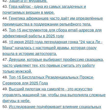
42.
Защита от муравьев.
43.
Гора кайлас - одна из самых загадочных и
почитаемых вершин в мире.
44.
Генетика африканцев часто даёт им определённые
преимущества в поддержании рельефного тела.
45.
Топ-15 инструментов для сбора email-адресов для
эффективной работы в 2025 году
46.
10 июня 2023 года легендарная гонка "24 часа Ле -
Мана" началась с настоящей драмы, которая сразу
вошла в историю автоспорта.
47.
Девушки, которые выбирают профессию сварщика,
часто удивляют тех, кто привык считать эту работу
только мужской.
48.
Топ-15 Бесплатных Резиденциальных Прокси-
Серверов для 2025 Года
49.
Высший пилотаж на самолёте - это искусство
управлять машиной так, чтобы она выполняла сложные
фигуры в небе.
50.
Исследование подчёркивает влияние социальных