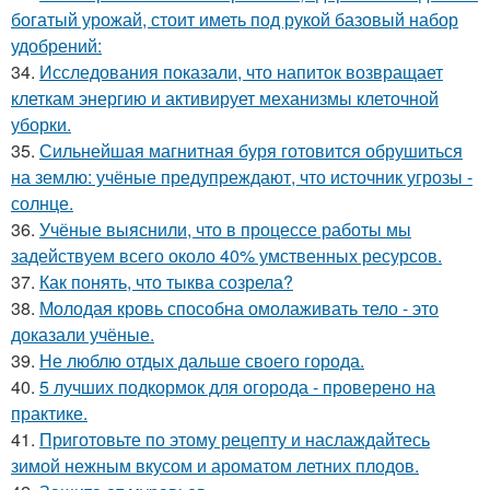
богатый урожай, стоит иметь под рукой базовый набор
удобрений:
34.
Исследования показали, что напиток возвращает
клеткам энергию и активирует механизмы клеточной
уборки.
35.
Сильнейшая магнитная буря готовится обрушиться
на землю: учёные предупреждают, что источник угрозы -
солнце.
36.
Учёные выяснили, что в процессе работы мы
задействуем всего около 40% умственных ресурсов.
37.
Как понять, что тыква созрела?
38.
Молодая кровь способна омолаживать тело - это
доказали учёные.
39.
Не люблю отдых дальше своего города.
40.
5 лучших подкормок для огорода - проверено на
практике.
41.
Приготовьте по этому рецепту и наслаждайтесь
зимой нежным вкусом и ароматом летних плодов.