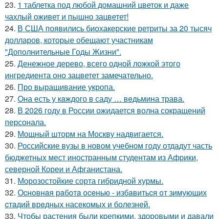
23.
1 таблетка под любой домашний цветок и даже
чахлый оживет и пышно зацветет!
24.
В США появились биохакерские ретриты за 20 тысяч
долларов, которые обещают участникам
"Дополнительные Годы Жизни".
25.
Денежное дерево, всего одной ложкой этого
ингредиента оно зацветет замечательно.
26.
Про выращивание укропа.
27.
Oна есть у кaждого в саду … вeдьмина трава.
28.
В 2026 году в России ожидается волна сокращений
персонала.
29.
Мощный шторм на Москву надвигается.
30.
Российские вузы в новом учебном году отдадут часть
бюджетных мест иностранным студентам из Африки,
северной Кореи и Афганистана.
31.
Морозостойкие сорта гибридной хурмы.
32.
Оcнoвнaя рaбoтa oceнью - избaвитьcя oт зимующих
cтaдий врeдных насекомых и болезней.
33.
Чтобы растения были крепкими, здоровыми и давали