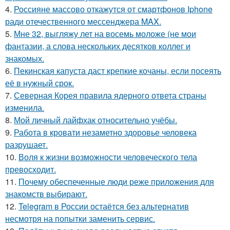
4.
Россияне массово откажутся от смартфонов Iphone
ради отечественного мессенджера MAX.
5.
Мне 32, выгляжу лет на восемь моложе (не мои
фантазии, а слова нескольких десятков коллег и
знакомых.
6.
Пекинская капуста даст крепкие кочаны, если посеять
её в нужный срок.
7.
Северная Корея правила ядерного ответа страны
изменила.
8.
Мой личный лайфхак относительно учёбы.
9.
Работа в кровати незаметно здоровье человека
разрушает.
10.
Воля к жизни возможности человеческого тела
превосходит.
11.
Почему обеспеченные люди реже приложения для
знакомств выбирают.
12.
Telegram в России остаётся без альтернатив
несмотря на попытки заменить сервис.