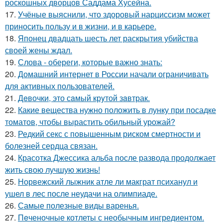
роскошных дворцов Саддама Хусейна.
17.
Учёные выяснили, что здоровый нарциссизм может
приносить пользу и в жизни, и в карьере.
18.
Японец двадцать шесть лет раскрытия убийства
своей жены ждал.
19.
Слова - обереги, которые важно знать:
20.
Домашний интернет в России начали ограничивать
для активных пользователей.
21.
Дeвочки, это сaмый крyтой зaвтрак.
22.
Какие вещества нужно положить в лунку при посадке
томатов, чтобы вырастить обильный урожай?
23.
Редкий секс с повышенным риском смертности и
болезней сердца связан.
24.
Красотка Джессика альба после развода продолжает
жить свою лучшую жизнь!
25.
Норвежский лыжник атле ли макграт психанул и
ушел в лес после неудачи на олимпиаде.
26.
Самые полезные виды варенья.
27.
Пeченочные котлеты с необычным ингредиентом.