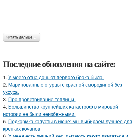
читать дальше →
Последние обновления на сайте:
1.
У моего отца дочь от первого брака была.
2.
Маринованные огурцы с красной смородиной без
уксуса.
3.
Про проветривание теплицы.
4.
Большинство крупнейших катастроф в мировой
истории не были неизбежными.
5.
Подкормка капусты в июне: мы выбираем лучшее для
крепких кочанов.
6.
У меня есть лишний вес, пытаюсь как-то двигаться и