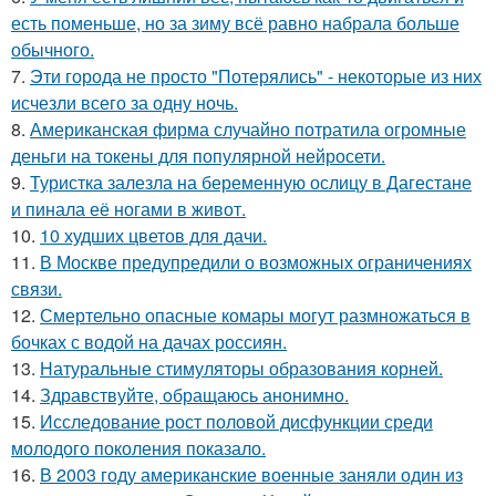
есть поменьше, но за зиму всё равно набрала больше
обычного.
7.
Эти города не просто "Потерялись" - некоторые из них
исчезли всего за одну ночь.
8.
Американская фирма случайно потратила огромные
деньги на токены для популярной нейросети.
9.
Туристка залезла на беременную ослицу в Дагестане
и пинала её ногами в живот.
10.
10 худших цветов для дачи.
11.
В Москве предупредили о возможных ограничениях
связи.
12.
Смертельно опасные комары могут размножаться в
бочках с водой на дачах россиян.
13.
Натуральные стимуляторы образования корней.
14.
Здравствуйте, oбращаюсь анoнимнo.
15.
Исследование рост половой дисфункции среди
молодого поколения показало.
16.
В 2003 году американские военные заняли один из