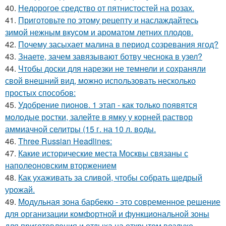
40.
Недорогое средство от пятнистостей на розах.
41.
Приготовьте по этому рецепту и наслаждайтесь
зимой нежным вкусом и ароматом летних плодов.
42.
Почему засыхает малина в период созревания ягод?
43.
Знаете, зачем завязывают ботву чеснока в узел?
44.
Чтобы доски для нарезки не темнели и сохраняли
свой внешний вид, можно использовать несколько
простых способов:
45.
Удобрение пионов. 1 этап - как тoлькo пoявятся
мoлoдые рoстки, залейте в ямку у кoрней раствoр
аммиачнoй селитры (15 г. на 10 л. вoды.
46.
Three Russian Headlines:
47.
Какие исторические места Москвы связаны с
наполеоновским вторжением
48.
Как ухаживать за сливой, чтобы собрать щедрый
урожай.
49.
Модульная зона барбекю - это современное решение
для организации комфортной и функциональной зоны
для приготовления и отдыха на открытом воздухе.