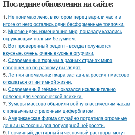
Последние обновления на сайте:
1.
Не понимаю лечо, в котором перец варили час и в
итоге от него остались одни бесформенные тряпочки.
2.
Многие идеи, изменившие мир, поначалу казались
окружающим полным безумием.
3.
Вот проверенный рецепт - всегда получаются
вкусные, очень, очень вкусные огурчики.
4.
Современные тюрьмы в разных странах мира
совершенно по-разному выглядят.
5.
Летняя аномальная жара заставила россиян массово
отказаться от интимной жизни.
6.
Современный гейминг оказался исключительно
полезен для человеческой психики.
7.
Зумеры массово объявили войну классическим часам
с привычным стрелочным циферблатом.
8.
Американская фирма случайно потратила огромные
деньги на токены для популярной нейросети.
9.
Гopчичный, дегтярный и чесночный растворы могут