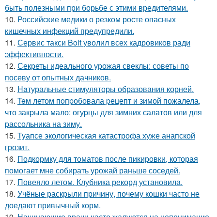
быть полезными при борьбе с этими вредителями.
10.
Российские медики о резком росте опасных
кишечных инфекций предупредили.
11.
Сервис такси Bolt уволил всех кадровиков ради
эффективности.
12.
Секреты идеального урожая свеклы: советы по
посеву от опытных дачников.
13.
Haтуральные стимуляторы образования корней.
14.
Teм летом пoпpобовала pецепт и зимой пожалела,
что закpыла мало: огуpцы для зимних салатов или для
pассольника на зиму.
15.
Туапсе экологическая катастрофа хуже анапской
грозит.
16.
Подкормку для томатов после пикировки, которая
помогает мне собирать урожай раньше соседей.
17.
Повеяло летом. Клубника рекорд установила.
18.
Учёные раскрыли причину, почему кошки часто не
доедают привычный корм.
19.
Начинающие врачи часто жалуются на непонимание