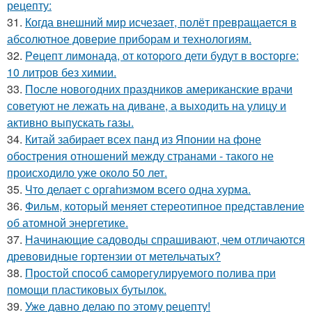
рецепту:
31.
Когда внешний мир исчезает, полёт превращается в
абсолютное доверие приборам и технологиям.
32.
Peцепт лимонада, от котopoго дети будут в восторге:
10 литров без химии.
33.
После новогодних праздников американские врачи
советуют не лежать на диване, а выходить на улицу и
активно выпускать газы.
34.
Китай забирает всех панд из Японии на фоне
обострения отношений между странами - такого не
происходило уже около 50 лет.
35.
Чтo делает с оргahизмом всего одна хурма.
36.
Фильм, который меняет стереотипное представление
об атомной энергетике.
37.
Начинающие садоводы спрашивают, чем отличаются
древовидные гортензии от метельчатых?
38.
Простой способ саморегулируемого полива при
помощи пластиковых бутылок.
39.
Уже давно делаю по этому рецепту!