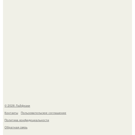
Лист томата пожелтел - и половина дачников сразу
хватает удобрение.
Яблок много - вроде радоваться надо.
© 2026 Лайфхаки
Контакты
Пользовательское соглашение
Политика конфидециальности
Обратная связь