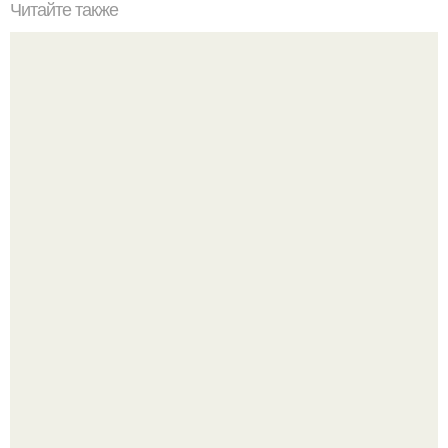
Читайте также
Спаси яблоки и груши от садовой гнили!
Твоё тело работает 24 часа в сутки без твоего участия.