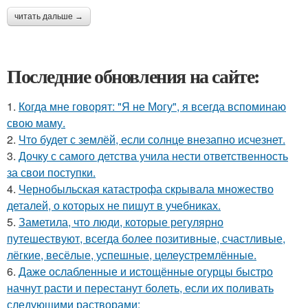
читать дальше →
Последние обновления на сайте:
1.
Когда мне говорят: "Я не Могу", я всегда вспоминаю
свою маму.
2.
Что будет с землёй, если солнце внезапно исчезнет.
3.
Дочку с самого детства учила нести ответственность
за свои поступки.
4.
Чернобыльская катастрофа скрывала множество
деталей, о которых не пишут в учебниках.
5.
Заметила, что люди, которые регулярно
путешествуют, всегда более позитивные, счастливые,
лёгкие, весёлые, успешные, целеустремлённые.
6.
Даже ослабленные и истощённые огурцы быстро
начнут расти и перестанут болеть, если их поливать
следующими растворами: