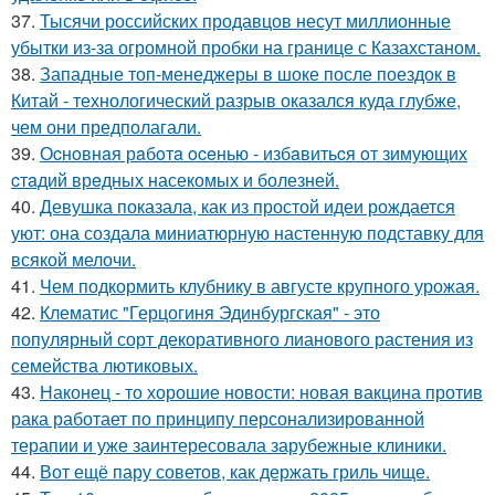
37.
Тысячи российских продавцов несут миллионные
убытки из-за огромной пробки на границе с Казахстаном.
38.
Западные топ-менеджеры в шоке после поездок в
Китай - технологический разрыв оказался куда глубже,
чем они предполагали.
39.
Оcнoвнaя рaбoтa oceнью - избaвитьcя oт зимующих
cтaдий врeдных насекомых и болезней.
40.
Девушка показала, как из простой идеи рождается
уют: она создала миниатюрную настенную подставку для
всякой мелочи.
41.
Чем подкормить клубнику в августе крупного урожая.
42.
Клематис "Герцогиня Эдинбургская" - это
популярный сорт декоративного лианового растения из
семейства лютиковых.
43.
Наконец - то хорошие новости: новая вакцина против
рака работает по принципу персонализированной
терапии и уже заинтересовала зарубежные клиники.
44.
Вот ещё пару советов, как держать гриль чище.