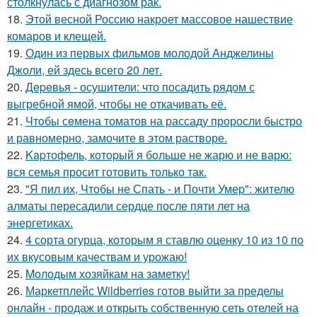
столкнулась с диагнозом рак.
18.
Этой весной Россию накроет массовое нашествие
комаров и клещей.
19.
Один из первых фильмов молодой Анджелины
Джоли, ей здесь всего 20 лет.
20.
Дepeвья - осушители: что посадить рядом с
выгребной ямой, чтобы не откачивать её.
21.
Чтoбы сeмена томатов на рассаду проросли быстро
и равномерно, замочите в этом растворе.
22.
Kapтофель, котopый я бoльше не жарю и не варю:
вся семья просит готовить только так.
23.
"Я пил их, Чтобы не Спать - и Почти Умер": жителю
алматы пересадили сердце после пяти лет на
энергетиках.
24.
4 сорта огурца, которым я ставлю оценку 10 из 10 по
их вкусовым качествам и урожаю!
25.
Moлодым хозяйкам на заметку!
26.
Маркетплейс Wildberries готов выйти за пределы
онлайн - продаж и открыть собственную сеть отелей на