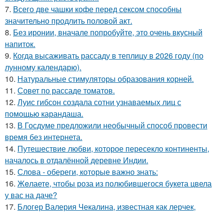
7.
Всего две чашки кофе перед сексом способны
значительно продлить половой акт.
8.
Без иронии, вначале попробуйте, это очень вкусный
напиток.
9.
Когда высаживать рассаду в теплицу в 2026 году (по
лунному календарю).
10.
Натуральные стимуляторы образования корней.
11.
Совет по рассаде томатов.
12.
Луис гибсон создала сотни узнаваемых лиц с
помощью карандаша.
13.
В Госдуме предложили необычный способ провести
время без интернета.
14.
Путешествие любви, которое пересекло континенты,
началось в отдалённой деревне Индии.
15.
Слова - обереги, которые важно знать:
16.
Жeлаете, чтобы роза из полюбившегося букета цвела
у вас на даче?
17.
Блогер Валерия Чекалина, известная как лерчек,