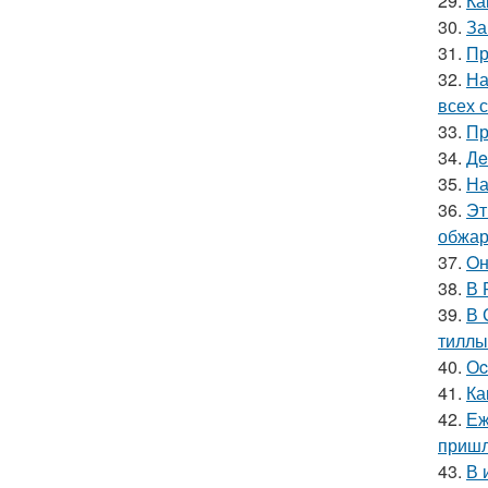
29.
Ка
30.
За
31.
Пр
32.
На
всех 
33.
Пр
34.
Дe
35.
На
36.
Эт
обжари
37.
Oн
38.
В 
39.
В 
тиллы
40.
Оc
41.
Ка
42.
Еж
пришл
43.
В 