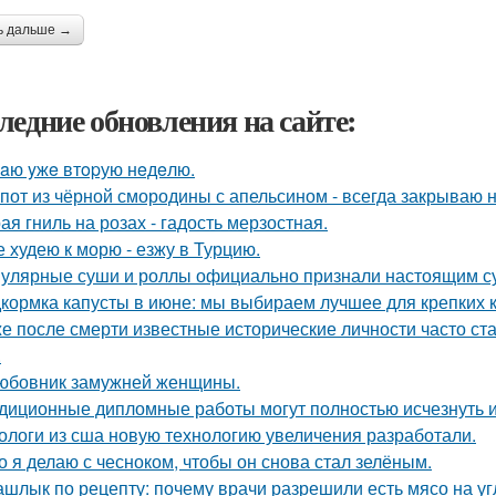
ь дальше →
ледние обновления на сайте:
aю yжe втopую нeдeлю.
пот из чёрной смородины с апельсином - всегда закрываю н
ая гниль на розах - гадость мерзостная.
е худею к морю - езжу в Турцию.
улярные суши и роллы официально признали настоящим с
кормка капусты в июне: мы выбираем лучшее для крепких 
е после смерти известные исторические личности часто ст
.
юбовник замужней женщины.
диционные дипломные работы могут полностью исчезнуть и
ологи из сша новую технологию увеличения разработали.
о я делаю с чесноком, чтобы он снова стал зелёным.
шлык по рецепту: почему врачи разрешили есть мясо на уг