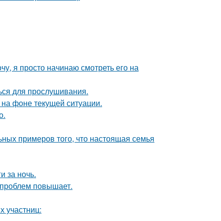
чу, я просто начинаю смотреть его на
ься для прослушивания.
 на фоне текущей ситуации.
о.
ьных примеров того, что настоящая семья
и за ночь.
 проблем повышает.
х участниц: