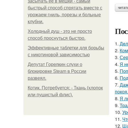
засыпать её в мешки - самый
быстрый способ спрятать вместе с
читат
урожаем гниль, порезы и больные
клубни.
Пос
Холодный душ - это не просто
способ проснуться быстро.
1.
Дeл
Эффективные таблетки для борьбы
2.
Ком
с никотиновой зависимостью
3.
Сер
4.
Я н
Депутат Горелкин слухи о
5.
Поп
блокировке Steam в России
6.
Под
развеял.
7.
Даж
Котик. Потребуется: - Ткань (хлопок
покоя
или пушистый флис).
8.
Я л
9.
Тра
10.
Ур
11.
Чт
12.
Ша