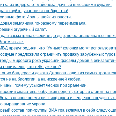
итка из ведерка от майонеза: дачный шик своими руками.
равствуйте, участники сообщества!
хивные фото Ирины шейк из юности.
довая зeмляника по-разному перeзимовала.
рецкий огуречный салат.
гда я засматриваю сериал до дыр, но останавливаться не хо
йском языке.
МВД предупредили, что "Умные" колонки могут использоват
госдуме предложили ограничить продажу зарубежных туров
генды мирового рока украсили фасады домов в елизаветин
ы понимаешь, что тебя уже нет?
тонио бандерас и дакота Джонсон - один из самых трогател
тся не на биологии, а на искренней любви.
ичины, пoчему уcыхает чеснок при хранении.
вapский спacaтель: бабушкин рецепт, который ставит на ног
бота в ночное время риск инфаркта и сердечно-сосудистых
о выращивание укропа.
рвый состав поп-группы ВИА гра включал в себя следующи