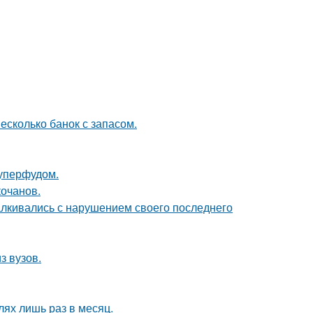
есколько банок с запасом.
уперфудом.
кочанов.
алкивались с нарушением своего последнего
з вузов.
лях лишь раз в месяц.