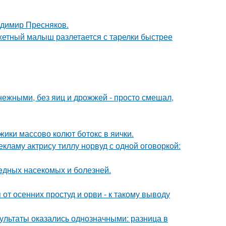
димир Пресняков.
джетный малыш разлетается с тарелки быстрее
ежными, без яиц и дрожжей - просто смешал,
ики массово колют ботокс в яички.
кламу актрису тиллу норвуд с одной оговоркой:
eдных насекомых и болезней.
т осенних простуд и орви - к такому выводу
зультаты оказались однозначными: разница в