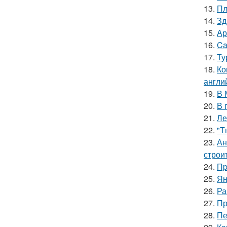
13.
Пл
14.
Зд
15.
Ар
16.
Ca
17.
Ту
18.
Ко
англи
19.
В 
20.
В 
21.
Ле
22.
"T
23.
Ан
строи
24.
Пp
25.
Ян
26.
Ра
27.
Пр
28.
Пе