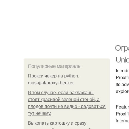
Огр
Unlo
Популярные материалы
Introd
Прокси чекер на python.
Proxif
mosajjal/proxychecker
its ad
explor
В том случае, если баклажаны
стоят красивой зелёной стеной, а
Featur
плодов почти не видно - радоваться
Proxif
тут нечему.
interne
Выкопать картошку и сразу