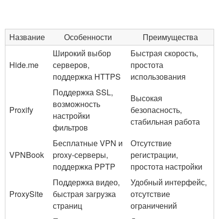
Название
Особенности
Преимущества
Широкий выбор
Быстрая скорость,
Hide.me
серверов,
простота
поддержка HTTPS
использования
Поддержка SSL,
Высокая
возможность
Proxify
безопасность,
настройки
стабильная работа
фильтров
Бесплатные VPN и
Отсутствие
VPNBook
proxy-серверы,
регистрации,
поддержка PPTP
простота настройки
Поддержка видео,
Удобный интерфейс,
ProxySite
быстрая загрузка
отсутствие
страниц
ограничений