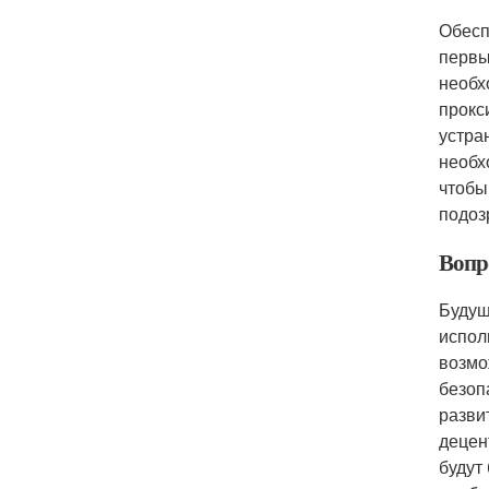
Обесп
первы
необх
прокс
устра
необх
чтобы
подоз
Вопро
Будущ
испол
возмо
безоп
разви
децен
будут