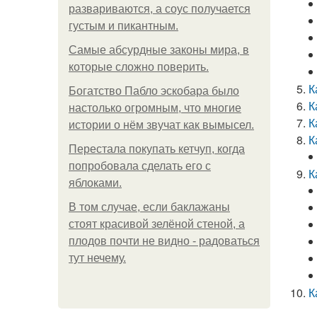
развариваются, а соус получается
густым и пикантным.
Самые абсурдные законы мира, в
которые сложно поверить.
К
Богатство Пабло эскобара было
К
настолько огромным, что многие
К
истории о нём звучат как вымысел.
К
Перестала покупать кетчуп, когда
попробовала сделать его с
К
яблоками.
В том случае, если баклажаны
стоят красивой зелёной стеной, а
плодов почти не видно - радоваться
тут нечему.
К