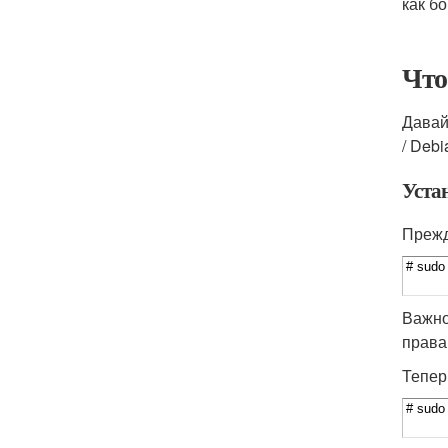
как б
Что
Давай
/ Deb
Уста
Прежд
Важно
права
Тепер