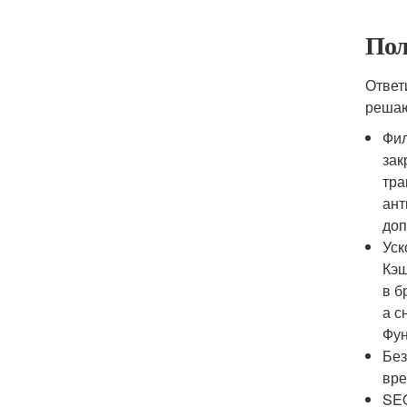
Пол
Ответ
решаю
Фил
зак
тра
ант
доп
Уск
Кэш
в б
а с
Фун
Без
вре
SEO