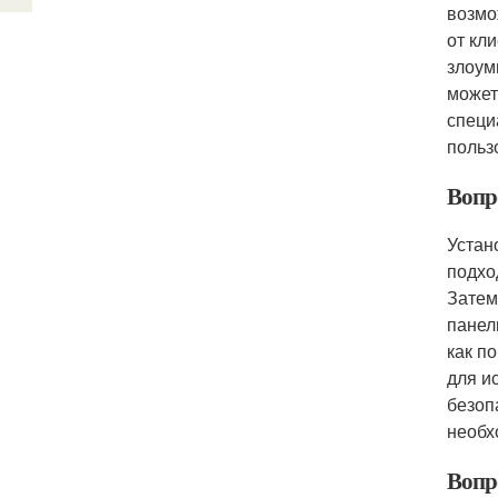
возмо
от кл
злоум
может
специ
польз
Вопро
Устан
подхо
Затем
панел
как п
для и
безоп
необх
Вопро