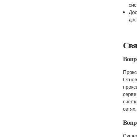
сис
Дос
дос
Свя
Вопро
Прокс
Основ
прокс
серве
счёт 
сетях
Вопр
Сущес