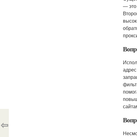
— это
Второ
высок
обрат
прокс
Вопр
Испол
адрес
запра
фильт
помог
повыш
сайта
Вопро
⇦
Несмо