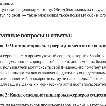
темами.
туп к запрещенному контенту. Обход блокировок на госуда
туп по geoIP — такие блокировки также помогает обойти pro
занные вопросы и ответы:
с 1: Что такое прокси-сервер и для чего он использу
и-сервер — это промежуточный сервер, который обрабатыва
ная цель прокси-сервера — обеспечить анонимность, безо
и, пользователи могут скрыть свой IP-адрес, что помогает 
ры используются для ограничения доступа к определённым р
кэширования и балансировки нагрузки на серверы. Прокси
, для защиты данных и мониторинга активности пользовател
ос 2: Какие основные типы прокси-серверов сущест
твует несколько типов прокси-серверов, каждый из котор