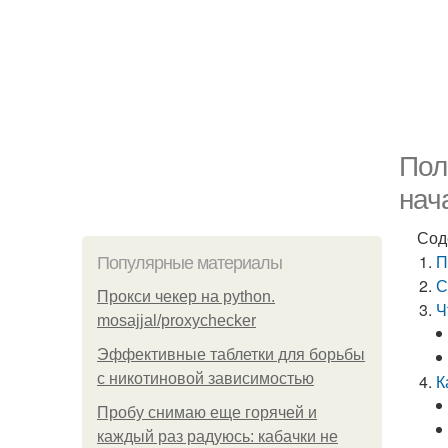
Пол
нач
Сод
П
Популярные материалы
С
Прокси чекер на python.
Ч
mosajjal/proxychecker
Эффективные таблетки для борьбы
с никотиновой зависимостью
К
Пробу снимаю еще горячей и
каждый раз радуюсь: кабачки не