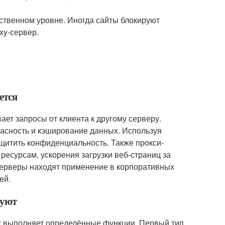
рственном уровне. Иногда сайты блокируют
xy-сервер.
ется
ет запросы от клиента к другому серверу.
пасность и кэширование данных. Используя
защитить конфиденциальность. Также прокси-
есурсам, ускорения загрузки веб-страниц за
-серверы находят применение в корпоративных
ей.
вуют
ых выполняет определённые функции. Первый тип