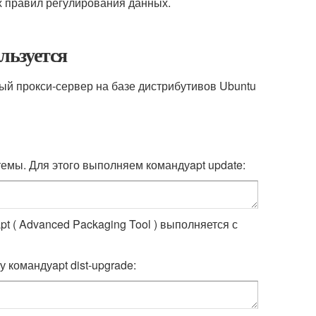
х правил регулирования данных.
ользуется
ый прокси-сервер на базе дистрибутивов Ubuntu
темы. Для этого выполняем команду
apt update
:
t ( Advanced Packaging Tool ) выполняется с
у команду
apt dist-upgrade
: