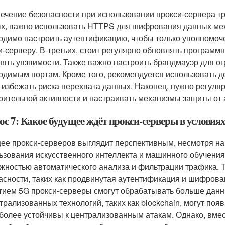
ечение безопасности при использовании прокси-сервера тр
х, важно использовать HTTPS для шифрования данных меж
одимо настроить аутентификацию, чтобы только уполномоч
и-серверу. В-третьих, стоит регулярно обновлять программ
нять уязвимости. Также важно настроить брандмауэр для ог
одимым портам. Кроме того, рекомендуется использовать 
 избежать риска перехвата данных. Наконец, нужно регуля
рительной активности и настраивать механизмы защиты от а
с 7: Какое будущее ждёт прокси-серверы в условия
ее прокси-серверов выглядит перспективным, несмотря на 
ьзования искусственного интеллекта и машинного обучения
жностью автоматического анализа и фильтрации трафика. 
асности, таких как продвинутая аутентификация и шифрова
тием 5G прокси-серверы смогут обрабатывать больше данны
трализованных технологий, таких как blockchain, могут по
 более устойчивы к централизованным атакам. Однако, вмес