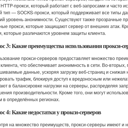
 HTTP-прокси, который работает с веб-запросами и часто и
й тип — SOCKS-прокси, который поддерживает все типы да
ий уровень анонимности. Существуют также прозрачные про
ные прокси, которые защищают сервер от внешних атак. К
и, которые различаются уровнем защиты клиента.
ос 3: Какие преимущества использования прокси-се
ьзование прокси-серверов предоставляет множество преиму
 клиента, что обеспечивает анонимность в сети. Во-вторых,
шиваемые данные, ускоряя загрузку веб-страниц и снижая на
ровать трафик, блокируя доступ к вредоносным или нежел
ают в балансировке нагрузки на серверы, распределяя за
ения производительности. Кроме того, они могут использов
м в определённых регионах.
с 4: Какие недостатки у прокси-серверов
тря на множество преимуществ, прокси-серверы имеют и н