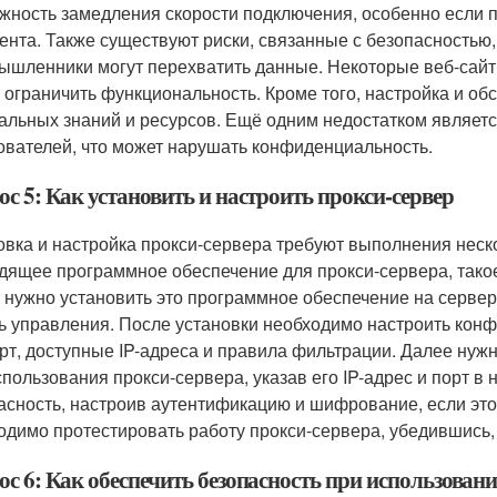
жность замедления скорости подключения, особенно если п
иента. Также существуют риски, связанные с безопасностью
ышленники могут перехватить данные. Некоторые веб-сайты
 ограничить функциональность. Кроме того, настройка и об
альных знаний и ресурсов. Ещё одним недостатком являет
ователей, что может нарушать конфиденциальность.
с 5: Как установить и настроить прокси-сервер
овка и настройка прокси-сервера требуют выполнения нес
дящее программное обеспечение для прокси-сервера, такое
 нужно установить это программное обеспечение на сервер
ь управления. После установки необходимо настроить кон
орт, доступные IP-адреса и правила фильтрации. Далее нужн
спользования прокси-сервера, указав его IP-адрес и порт в 
асность, настроив аутентификацию и шифрование, если это
одимо протестировать работу прокси-сервера, убедившись,
с 6: Как обеспечить безопасность при использован