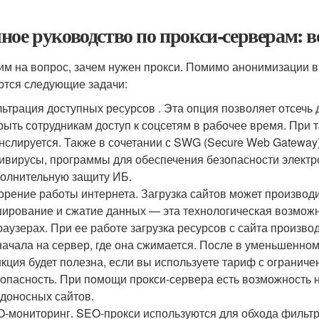
ное руководство по прокси-серверам: вс
им на вопрос, зачем нужен прокси. Помимо анонимизации в
тся следующие задачи:
ьтрация доступных ресурсов . Эта опция позволяет отсечь
рыть сотрудникам доступ к соцсетям в рабочее время. При 
нслируется. Также в сочетании с SWG (Secure Web Gateway)
ивирусы, программы для обеспечения безопасности электр
олнительную защиту ИБ.
орение работы интернета. Загрузка сайтов может производ
ирование и сжатие данных — эта технологическая возможн
раузерах. При ее работе загрузка ресурсов с сайта произв
начала на сервер, где она сжимается. После в уменьшенно
кция будет полезна, если вы используете тариф с огранич
опасность. При помощи прокси-сервера есть возможность н
доносных сайтов.
-мониторинг. SEO-прокси используются для обхода фильт