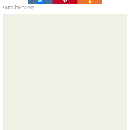
Читайте также
Что делать на ночевке с подругой. Как устроить весёлую
ночёвку с подружками
Насколько огромны самые большие объекты в природе