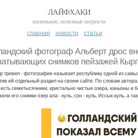
ЛАЙФХАКИ
маленькие, полезные хитрости
главная
новости
статьи
ландский фотограф Альберт дрос вн
ватывающих снимков пейзажей Кырг
р тревел - фотографии называет республику одной из самы
тив ей отдельный раздел на своем сайте. По словам автора,
 есть семитысячники, кристально чистые озера, каньоны и
жили его снимки озер ала - куль, сон - куль, Иссык-куль, а 