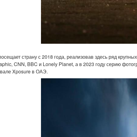
посещает страну с 2018 года, реализовав здесь ряд крупных
aphic, CNN, BBC и Lonely Planet, а в 2023 году серию фо
вале Xposure в ОАЭ.