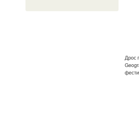
Дрос 
Geogr
фести