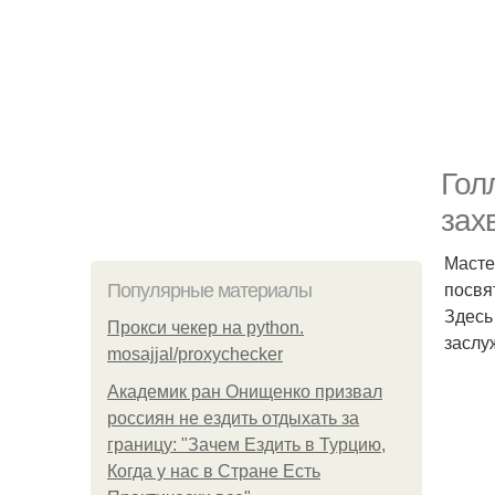
Гол
зах
Масте
посвя
Популярные материалы
Здесь
Прокси чекер на python.
заслу
mosajjal/proxychecker
Академик ран Онищенко призвал
россиян не ездить отдыхать за
границу: "Зачем Ездить в Турцию,
Когда у нас в Стране Есть