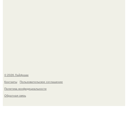
Будущее вселенной через миллионы и миллиарды лет
таит захватывающие тайны.
© 2026 Лайфхаки
Контакты
Пользовательское соглашение
Политика конфидециальности
Обратная связь