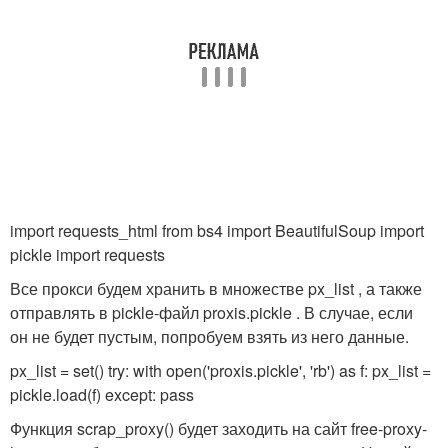
import requests_html from bs4 import BeautifulSoup import
pickle import requests
Все прокси будем хранить в множестве px_list , а также
отправлять в pickle-файл proxis.pickle . В случае, если
он не будет пустым, попробуем взять из него данные.
px_list = set() try: with open('proxis.pickle', 'rb') as f: px_list =
pickle.load(f) except: pass
Функция scrap_proxy() будет заходить на сайт free-proxy-