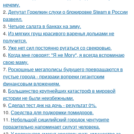
нечему.
2.
Депутат Горелкин слухи о блокировке Steam в России
развеял.
3.
Четыре салата в банках на зиму.
4.
Из мягких груш красивого варенья дольками не
получится.
5.
Уже нет сил постоянно ругаться со свекровью.
6.
Когда мне говорят: "Я не Могу", я всегда вспоминаю
свою маму.
7.
Роскошные мегаполисы будущего превращаются в
пустые города - призраки вопреки гигантским
финансовым вложениям.
8.
Большинство крупнейших катастроф в мировой
истории не были неизбежными.
9.
Сделал тест днк на дочь - результат 0%.
10.
Средства для подкормки помидоров.
11.
Небольшой сицилийский городок чентурипе
поразительно напоминает силуэт человека.
12.
У релокантов смогут арестовывать имущество за