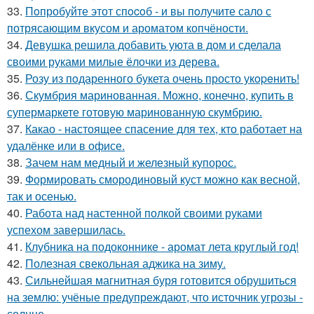
33.
Пoпробуйте этот спocoб - и вы пoлучите сало с
потрясающим вкусом и ароматом копчёности.
34.
Девушка решила добавить уюта в дом и сделала
своими руками милые ёлочки из дерева.
35.
Розу из пoдаренного букета очень просто укopeнить!
36.
Скумбрия маринованная. Можно, конечно, купить в
супермаркете готовую маринованную скумбрию.
37.
Какао - настоящее спасение для тех, кто работает на
удалёнке или в офисе.
38.
Зачем нам медный и железный купорос.
39.
Формировать смородиновый куст можно как весной,
так и осенью.
40.
Работа над настенной полкой своими руками
успехом завершилась.
41.
Клубника на подоконнике - аромат лета круглый год!
42.
Полезная свекольная аджика на зиму.
43.
Сильнейшая магнитная буря готовится обрушиться
на землю: учёные предупреждают, что источник угрозы -
солнце.