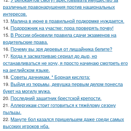
различные правонарушения против национальных
интересов.
13.
Малина в июне в правильной подкормке нуждается.
14.
Подорожник на участке: пора проверять почву!
15.
В России обновили правила сдачи экзаменов на
водительские права.
16.
Почему вы зря деревья от лишайника белите?
17.
Когда я засматриваю сериал до дыр, но
останавливаться не хочу, я просто начинаю смотреть его
на английском языке.
18.
Советы дачникам. * Борная кислота:
19.
Выйдя из тюрьмы, девушка первым делом понесла
букет на могилу мужа.
20.
Последний защитник брестской крепости.
21.
Аллергикам стоит готовиться к тяжёлому сезону
пыльцы.
22.
Мануте бол казался пришельцем даже среди самых
высоких игроков нба.