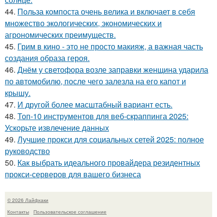
44.
Польза компоста очень велика и включает в себя
множество экологических, экономических и
агрономических преимуществ.
45.
Грим в кино - это не просто макияж, а важная часть
создания образа героя.
46.
Днём у светофора возле заправки женщина ударила
по автомобилю, после чего залезла на его капот и
крышу.
47.
И другой более масштабный вариант есть.
48.
Топ-10 инструментов для веб-скраппинга 2025:
Ускорьте извлечение данных
49.
Лучшие прокси для социальных сетей 2025: полное
руководство
50.
Как выбрать идеального провайдера резидентных
прокси-серверов для вашего бизнеса
© 2026 Лайфхаки
Контакты
Пользовательское соглашение