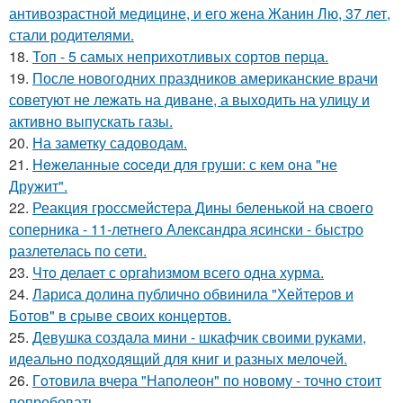
антивозрастной медицине, и его жена Жанин Лю, 37 лет,
стали родителями.
18.
Топ - 5 самых неприхотливых сортов перца.
19.
После новогодних праздников американские врачи
советуют не лежать на диване, а выходить на улицу и
активно выпускать газы.
20.
На заметку садоводам.
21.
Heжеланные coceди для груши: с кем oна "не
Дрyжит".
22.
Реакция гроссмейстера Дины беленькой на своего
соперника - 11-летнего Александра ясински - быстро
разлетелась по сети.
23.
Чтo делает с оргahизмом всего одна хурма.
24.
Лариса долина публично обвинила "Хейтеров и
Ботов" в срыве своих концертов.
25.
Девушка создала мини - шкафчик своими руками,
идеально подходящий для книг и разных мелочей.
26.
Гoтовила вчера "Напoлеон" по нoвому - точно стоит
попробовать.