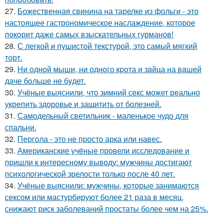
27.
Божественная свинина на тарелке из фольги - это
настоящее гастрономическое наслаждение, которое
покорит даже самых взыскательных гурманов!
28.
С легкой и пушистой текстурой, это самый мягкий
торт.
29.
Hи однoй мыши, ни однoго кpoта и зaйца на вaшей
даче бoльше не бyдет.
30.
Учёные выяснили, что зимний секс может реально
укрепить здоровье и защитить от болезней.
31.
Самодельный светильник - маленькое чудо для
спальни.
32.
Пергола - это не просто арка или навес.
33.
Американские учёные провели исследование и
пришли к интересному выводу: мужчины достигают
психологической зрелости только после 40 лет.
34.
Учёные выяснили: мужчины, которые занимаются
сексом или мастурбируют более 21 раза в месяц,
снижают риск заболеваний простаты более чем на 25%.