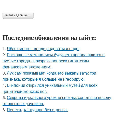
читать дальше →
Последние обновления на сайте:
1.
Яблок много - вроде радоваться надо.
2.
Роскошные мегаполисы будущего превращаются в
пустые города - призраки вопреки гигантским
финансовым вложениям.
3.
Лук сам показывает, когда его выкапывать: три
признака, которые я больше не игнорирую.
4.
В Японии открылся уникальный музей для всех
ценителей женских ног.
5.
Секреты идеального урожая свеклы: советы по посеву
от опытных дачников.
6.
Пересадка огурцов без стресса.