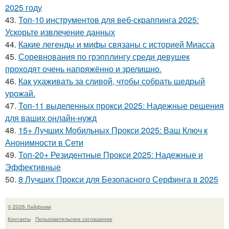
2025 году
43.
Топ-10 инструментов для веб-скраппинга 2025:
Ускорьте извлечение данных
44.
Какие легенды и мифы связаны с историей Миасса
45.
Соревнования по грэпплингу среди девушек
проходят очень напряжённо и зрелищно.
46.
Как ухаживать за сливой, чтобы собрать щедрый
урожай.
47.
Топ-11 выделенных прокси 2025: Надежные решения
для ваших онлайн-нужд
48.
15+ Лучших Мобильных Прокси 2025: Ваш Ключ к
Анонимности в Сети
49.
Топ-20+ Резидентные Прокси 2025: Надежные и
Эффективные
50.
8 Лучших Прокси для Безопасного Серфинга в 2025
© 2026 Лайфхаки
Контакты
Пользовательское соглашение