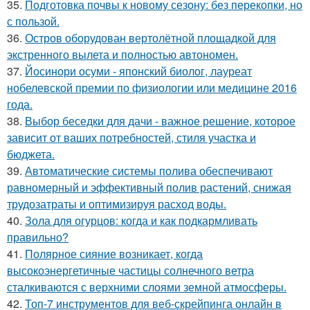
35.
Подготовка почвы к новому сезону: без перекопки, но
с пользой.
36.
Остров оборудован вертолётной площадкой для
экстренного вылета и полностью автономен.
37.
Йосинори осуми - японский биолог, лауреат
нобелевской премии по физиологии или медицине 2016
года.
38.
Выбор беседки для дачи - важное решение, которое
зависит от ваших потребностей, стиля участка и
бюджета.
39.
Автоматические системы полива обеспечивают
равномерный и эффективный полив растений, снижая
трудозатраты и оптимизируя расход воды.
40.
Зола для огурцов: когда и как подкармливать
правильно?
41.
Полярное сияние возникает, когда
высокоэнергетичные частицы солнечного ветра
сталкиваются с верхними слоями земной атмосферы.
42.
Топ-7 инструментов для веб-скрейпинга онлайн в