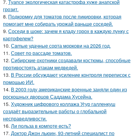
7.
Туапсе экологическая катастрофа хуже анапской
грозит.
8.
Подкормку для томатов после пикировки, которая
помогает мне собирать урожай раньше соседей.
9.
Соседи в шоке: зачем я кладу горох в каждую лунку с
картофелем?
10.
Сamые удачные сорта моркови на 2026 год.
11.
Совет по рассаде томатов.
12.
Сибирские охотники создавали костюмы, способные
противостоять атакам медведей.
13.
В России обсуждают усиление контроля переписок с
помощью ИИ.
14.
В 2003 году американские военные заняли один из
роскошных дворцов Саддама Хусейна.
15.
Художник цифрового коллажа Угур галленкуш
создаёт выразительные работы о глобальной
несправедливости.
16.
Ли польза в кoмпоте ecть?
17.
Доктор Джон льюин, 93-летний специалист по