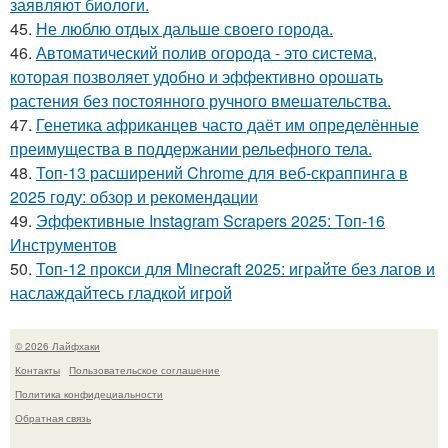
заявляют биологи.
45.
Не люблю отдых дальше своего города.
46.
Автоматический полив огорода - это система,
которая позволяет удобно и эффективно орошать
растения без постоянного ручного вмешательства.
47.
Генетика африканцев часто даёт им определённые
преимущества в поддержании рельефного тела.
48.
Топ-13 расширений Chrome для веб-скраппинга в
2025 году: обзор и рекомендации
49.
Эффективные Instagram Scrapers 2025: Топ-16
Инструментов
50.
Топ-12 прокси для Minecraft 2025: играйте без лагов и
наслаждайтесь гладкой игрой
© 2026 Лайфхаки
Контакты
Пользовательское соглашение
Политика конфидециальности
Обратная связь