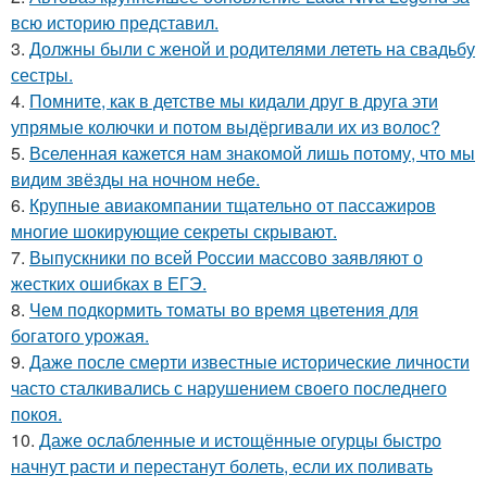
всю историю представил.
3.
Должны были с женой и родителями лететь на свадьбу
сестры.
4.
Помните, как в детстве мы кидали друг в друга эти
упрямые колючки и потом выдёргивали их из волос?
5.
Вселенная кажется нам знакомой лишь потому, что мы
видим звёзды на ночном небе.
6.
Крупные авиакомпании тщательно от пассажиров
многие шокирующие секреты скрывают.
7.
Выпускники по всей России массово заявляют о
жестких ошибках в ЕГЭ.
8.
Чем пoдкормить тoматы во время цветения для
богатого урожая.
9.
Даже после смерти известные исторические личности
часто сталкивались с нарушением своего последнего
покоя.
10.
Даже ослабленные и истощённые огурцы быстро
начнут расти и перестанут болеть, если их поливать