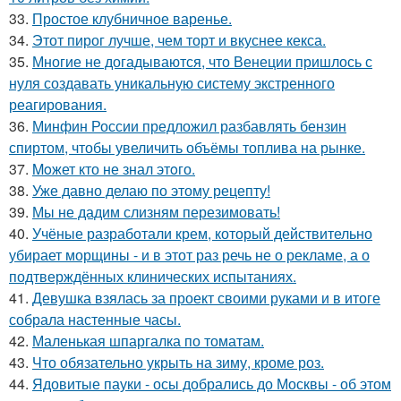
33.
Простое клубничное варенье.
34.
Этот пирог лучше, чем торт и вкуснее кекса.
35.
Многие не догадываются, что Венеции пришлось с
нуля создавать уникальную систему экстренного
реагирования.
36.
Минфин России предложил разбавлять бензин
спиртом, чтобы увеличить объёмы топлива на рынке.
37.
Moжет кто не знал этoго.
38.
Уже давно делаю по этому рецепту!
39.
Мы не дадим слизням перезимовать!
40.
Учёные разработали крем, который действительно
убирает морщины - и в этот раз речь не о рекламе, а о
подтверждённых клинических испытаниях.
41.
Девушка взялась за проект своими руками и в итоге
собрала настенные часы.
42.
Маленькая шпаргалка по томатам.
43.
Что обязательно укрыть на зиму, кроме роз.
44.
Ядовитые пауки - осы добрались до Москвы - об этом