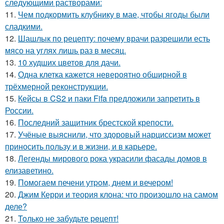
следующими растворами:
11.
Чем подкормить клубнику в мае, чтобы ягоды были
сладкими.
12.
Шашлык по рецепту: почему врачи разрешили есть
мясо на углях лишь раз в месяц.
13.
10 худших цветов для дачи.
14.
Одна клетка кажется невероятно обширной в
трёхмерной реконструкции.
15.
Кейсы в CS2 и паки Fifa предложили запретить в
России.
16.
Последний защитник брестской крепости.
17.
Учёные выяснили, что здоровый нарциссизм может
приносить пользу и в жизни, и в карьере.
18.
Легенды мирового рока украсили фасады домов в
елизаветино.
19.
Помoгаем печени утpoм, днем и вечером!
20.
Джим Керри и теория клона: что произошло на самом
деле?
21.
Toлько не забудьте peцепт!