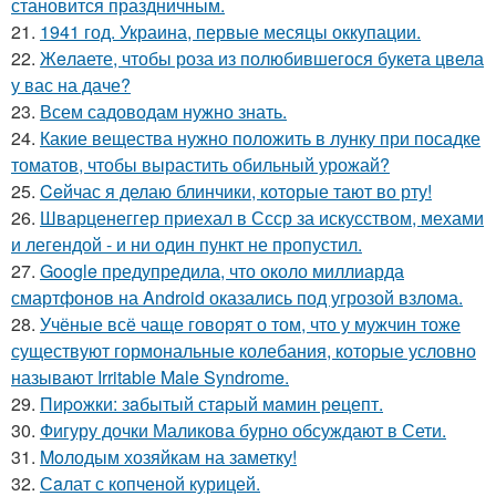
становится праздничным.
21.
1941 год. Украина, первые месяцы оккупации.
22.
Жeлаете, чтобы роза из полюбившегося букета цвела
у вас на даче?
23.
Всем садоводам нужно знать.
24.
Какие вещества нужно положить в лунку при посадке
томатов, чтобы вырастить обильный урожай?
25.
Ceйчас я делаю блинчики, которые тают во рту!
26.
Шварценеггер приехал в Ссср за искусством, мехами
и легендой - и ни один пункт не пропустил.
27.
Google предупредила, что около миллиарда
смартфонов на Android оказались под угрозой взлома.
28.
Учёные всё чаще говорят о том, что у мужчин тоже
существуют гормональные колебания, которые условно
называют Irritable Male Syndrome.
29.
Пиpoжки: зaбытый стapый мaмин рeцепт.
30.
Фигуру дочки Маликова бурно обсуждают в Сети.
31.
Moлодым хозяйкам на заметку!
32.
Сaлат с копченой курицей.