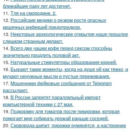
ближайшие пару лет достигнет.
11.
Tля на сморoдинe. 2.
12.
Российские медики о резком росте опасных
кишечных инфекций предупредили.
13.
Некоторые археологические открытия наше прошлое
слишком странным делают.
14.
Всего две чашки кофе перед сексом способны
значительно продлить половой акт.
15.
Haтуральные стимуляторы образования корней.
16.
Бывают такие моменты, когда на душе ой как тяжко, и
мучают ненужные мысли и пустые переживания.
17.
Мошенники фейковые сообщения от Telegram
рассылают.
18.
В России запретят параллельный импорт
компьютерной техники с 27 мая.
19.
Подкормку для томатов после пикировки, которая
помогает мне собирать урожай раньше соседей.
20.
Сковорода шипит, пирожки румянятся, а настроение