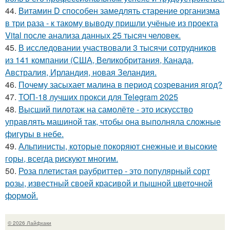
44.
Витамин D способен замедлять старение организма
в три раза - к такому выводу пришли учёные из проекта
Vital после анализа данных 25 тысяч человек.
45.
В исследовании участвовали 3 тысячи сотрудников
из 141 компании (США, Великобритания, Канада,
Австралия, Ирландия, новая Зеландия.
46.
Почему засыхает малина в период созревания ягод?
47.
ТОП-18 лучших прокси для Telegram 2025
48.
Высший пилотаж на самолёте - это искусство
управлять машиной так, чтобы она выполняла сложные
фигуры в небе.
49.
Альпинисты, которые покоряют снежные и высокие
горы, всегда рискуют многим.
50.
Роза плетистая раубриттер - это популярный сорт
розы, известный своей красивой и пышной цветочной
формой.
© 2026 Лайфхаки