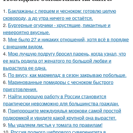
1.
Баклажаны с перцем и чесноком: готовлю целую
сковороду, а до утра ничего не остаётся.
2.
Бургерные огурчики - хрустящие, пикантные и
невероятно вкусные.
3.
Мне было 27 и никаких отношений, хотя всё в порядке
с внешним видом.
4.
Мою лучшую подругу бросил парень, когда узнал, что
ее мать родила от женатого по большой любви и
вырастила ее одна.
5.
По вкусу, как мармелад: в сезон закрываю побольше.
6.
Маринованные помидоры с чесноком быстрого
приготовления.
7.
Найти хорошую работу в России становится
практически невозможно для большинства граждан.
8.
Припорошите междурядья моркови самой простой
подкормкой и увидите какой крупной она вырастет.
9.
Мы удаляем листья у томата по правилам!
10.
Россия полного цифрового суверенитета в