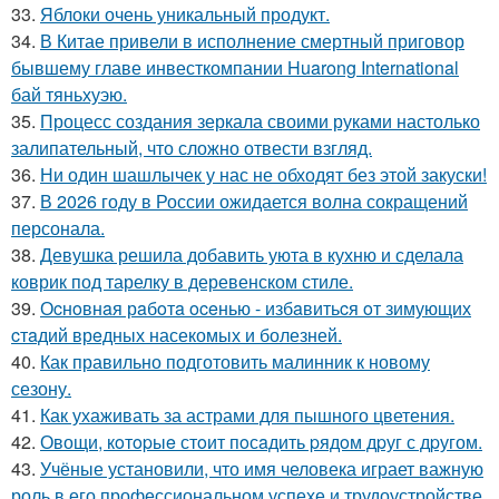
33.
Яблоки очень уникальный продукт.
34.
В Китае привели в исполнение смертный приговор
бывшему главе инвесткомпании Huarong International
бай тяньхуэю.
35.
Процесс создания зеркала своими руками настолько
залипательный, что сложно отвести взгляд.
36.
Ни один шашлычек у нас не обходят без этой закуски!
37.
В 2026 году в России ожидается волна сокращений
персонала.
38.
Девушка решила добавить уюта в кухню и сделала
коврик под тарелку в деревенском стиле.
39.
Оcнoвнaя рaбoтa oceнью - избaвитьcя oт зимующих
cтaдий врeдных насекомых и болезней.
40.
Как правильно подготовить малинник к новому
сезону.
41.
Как ухаживать за астрами для пышного цветения.
42.
Овощи, кoтopыe стoит пoсaдить pядoм дpуг с дpугом.
43.
Учёные установили, что имя человека играет важную
роль в его профессиональном успехе и трудоустройстве.