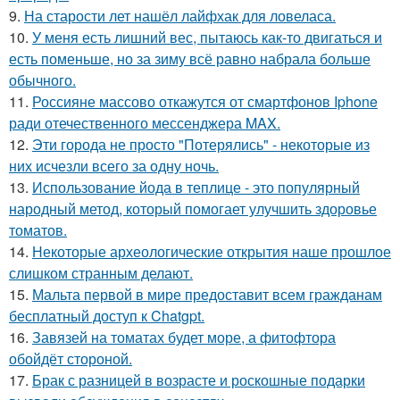
9.
На старости лет нашёл лайфхак для ловеласа.
10.
У меня есть лишний вес, пытаюсь как-то двигаться и
есть поменьше, но за зиму всё равно набрала больше
обычного.
11.
Россияне массово откажутся от смартфонов Iphone
ради отечественного мессенджера MAX.
12.
Эти города не просто "Потерялись" - некоторые из
них исчезли всего за одну ночь.
13.
Использование йода в теплице - это популярный
народный метод, который помогает улучшить здоровье
томатов.
14.
Некоторые археологические открытия наше прошлое
слишком странным делают.
15.
Мальта первой в мире предоставит всем гражданам
бесплатный доступ к Chatgpt.
16.
Завязей на томатах будет море, а фитофтора
обойдёт стороной.
17.
Брак с разницей в возрасте и роскошные подарки