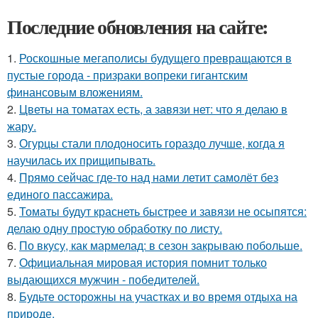
Последние обновления на сайте:
1.
Роскошные мегаполисы будущего превращаются в
пустые города - призраки вопреки гигантским
финансовым вложениям.
2.
Цветы на томатах есть, а завязи нет: что я делаю в
жару.
3.
Огурцы стали плодоносить гораздо лучше, когда я
научилась их прищипывать.
4.
Прямо сейчас где-то над нами летит самолёт без
единого пассажира.
5.
Томаты будут краснеть быстрее и завязи не осыпятся:
делаю одну простую обработку по листу.
6.
По вкусу, как мармелад: в сезон закрываю побольше.
7.
Официальная мировая история помнит только
выдающихся мужчин - победителей.
8.
Будьте осторожны на участках и во время отдыха на
природе.