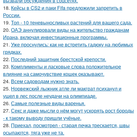
вызвали обсуждения в соцсетях.
18.
Кейсы в CS2 и паки Fifa предложили запретить в
России.
19.
Топ - 10 теневыносливых растений для вашего сада.
20.
ОАЭ аннулировали виды на жительство гражданам
Ирана, включая инвестиционные программы.
21.
Уже проснулись: как не встретить гадюку на любимых
грядках.
22.
Последний защитник брестской крепости.
23.
Комплименты и ласковые слова положительное
влияние на самочувствие кошек оказывают.
24.
Всем садоводам нужно знать.
25.
Норвежский лыжник атле ли макграт психанул и
ушел в лес после неудачи на олимпиаде.
26.
Самые полезные виды варенья.
27.
Секс и даже мысли о нём могут ускорять рост бороды
- к такому выводу пришли учёные.
28.
Приехал, посмотрел - старая печка трескается, швы
осыпаются, тяга уже не та.