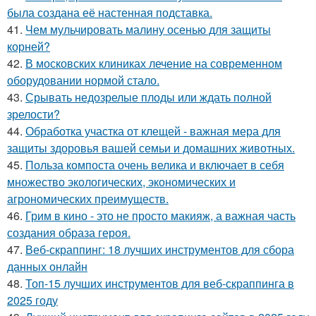
была создана её настенная подставка.
41.
Чем мульчировать малину осенью для защиты
корней?
42.
В московских клиниках лечение на современном
оборудовании нормой стало.
43.
Срывать недозрелые плоды или ждать полной
зрелости?
44.
Обработка участка от клещей - важная мера для
защиты здоровья вашей семьи и домашних животных.
45.
Польза компоста очень велика и включает в себя
множество экологических, экономических и
агрономических преимуществ.
46.
Грим в кино - это не просто макияж, а важная часть
создания образа героя.
47.
Веб-скраппинг: 18 лучших инструментов для сбора
данных онлайн
48.
Топ-15 лучших инструментов для веб-скраппинга в
2025 году