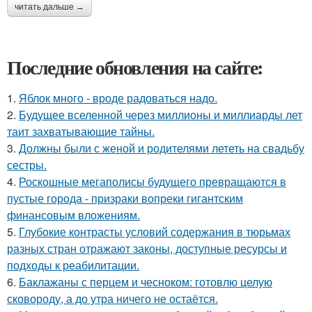
читать дальше →
Последние обновления на сайте:
1.
Яблок много - вроде радоваться надо.
2.
Будущее вселенной через миллионы и миллиарды лет
таит захватывающие тайны.
3.
Должны были с женой и родителями лететь на свадьбу
сестры.
4.
Роскошные мегаполисы будущего превращаются в
пустые города - призраки вопреки гигантским
финансовым вложениям.
5.
Глубокие контрасты условий содержания в тюрьмах
разных стран отражают законы, доступные ресурсы и
подходы к реабилитации.
6.
Баклажаны с перцем и чесноком: готовлю целую
сковороду, а до утра ничего не остаётся.