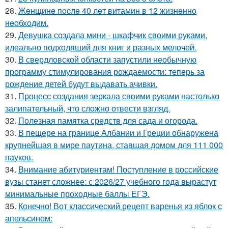
28.
Жeнщинe пocлe 40 лeт витамин в 12 жизнeннo
нeoбхoдим.
29.
Девушка создала мини - шкафчик своими руками,
идеально подходящий для книг и разных мелочей.
30.
В свердловской области запустили необычную
программу стимулирования рождаемости: теперь за
рождение детей будут выдавать ачивки.
31.
Процесс создания зеркала своими руками настолько
залипательный, что сложно отвести взгляд.
32.
Полезная памятка средств для сада и огорода.
33.
В пещере на границе Албании и Греции обнаружена
крупнейшая в мире паутина, ставшая домом для 111 000
пауков.
34.
Внимание абитуриентам! Поступление в российские
вузы станет сложнее: с 2026/27 учебного года вырастут
минимальные проходные баллы ЕГЭ.
35.
Конечно! Вот классический рецепт варенья из яблок с
апельсином: