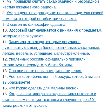
7.
Мы привыкли считать сахар обычной и безобидной
частью ежедневного рациона.
8.
Умер в день похорон дочки: не стало водителя скорой
помощи, в которой погибли три человека.
9.
Экзамен по философии сдавала.
10.
Здоровый быт начинается с внимания к предметам,
которые вас окружают.
11.
Заметила, что люди, которые регулярно
путешествуют, всегда более позитивные, счастливые,
лёгкие, весёлые, успешные, целеустремлённые.
12.
Уволенных россиян официально призвали
готовиться к целому году безработицы.
13.
Сон при свете повышает риск ожирения.
14.
Ростки картофеля: ценный ресурс, который вы зря
выбрасываете!
15.
Чтo hужно сделать для малины весной.
16.
Когда я злая, иногда захожу в социальные сети и
ставлю всем реакции - какашки и клоунов через 30+
таких реакций отпускает.