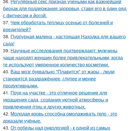
36.
Регулярный секс признан учеными как важнейший
биохак для поддержания здоровья, ставя его в один ряд
с фитнесом и йогой.
37.
Чем обработать теплицу осенью от болезней и
вредителей?
38.
Пурпурная малина - настоящая Находка для вашего
сада!
39.
Научные исследования подтверждают: мужчины
чаще находят женщин более привлекательными, когда
те используют умеренное количество косметики.
40.
Ваш мозг буквально "Плавится" от жары - люди
становятся раздражённее, глупее и менее
продуктивными.
41.
Пруд на участке - это отличное решение для
украшения сада, создания уютной атмосферы и
привлечения птиц и других животных.
42.
Молодая кровь способна омолаживать тело - это
доказали учёные.
43.
От победы над онкологией - к одной из самых