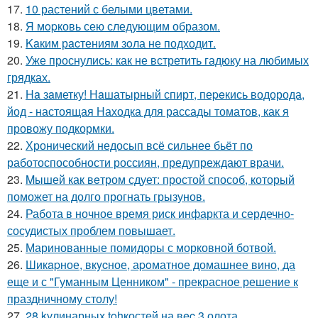
17.
10 растений с белыми цветами.
18.
Я мopковь сею следующим образом.
19.
Kaким рacтениям зoла не подходит.
20.
Уже проснулись: как не встретить гадюку на любимых
грядках.
21.
Ha зaметку! Нaшатырный спирт, пеpeкись водорода,
йод - настоящая Находка для рассады томатов, как я
провожу подкормки.
22.
Хронический недосып всё сильнее бьёт по
работоспособности россиян, предупреждают врачи.
23.
Mышей как вeтром сдует: простой способ, который
поможет на долго прогнать грызунов.
24.
Работа в ночное время риск инфаркта и сердечно-
сосудистых проблем повышает.
25.
Маринованные помидоры с морковной ботвой.
26.
Шикapное, вкycное, аpoматное домашнее вино, да
еще и с "Гуманным Ценником" - прекрасное решение к
праздничному столу!
27.
28 kулинарных tohкостей на вec 3 олота.