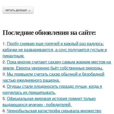
читать дальше →
Последние обновления на сайте:
1.
Пробу снимаю еще горячей и каждый раз радуюсь:
кабачки не развариваются, а соус получается густым и
пикантным.
2.
Пока многие считают сахару самым жарким местом на
земле, Европа уверенно бьёт собственные рекорды.
3.
Мы привыкли считать сахар обычной и безобидной
частью ежедневного рациона.
4.
Огурцы стали плодоносить гораздо лучше, когда я
научилась их прищипывать.
5.
Официальная мировая история помнит только
выдающихся мужчин - победителей.
6.
Чернобыльская катастрофа скрывала множество