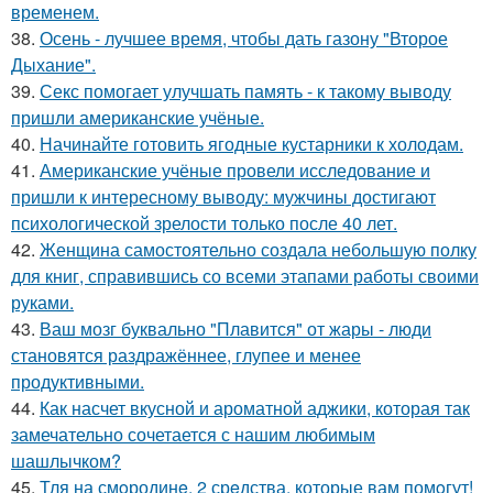
временем.
38.
Осень - лучшее время, чтобы дать газону "Второе
Дыхание".
39.
Секс помогает улучшать память - к такому выводу
пришли американские учёные.
40.
Начинайте готовить ягодные кустарники к холодам.
41.
Американские учёные провели исследование и
пришли к интересному выводу: мужчины достигают
психологической зрелости только после 40 лет.
42.
Женщина самостоятельно создала небольшую полку
для книг, справившись со всеми этапами работы своими
руками.
43.
Ваш мозг буквально "Плавится" от жары - люди
становятся раздражённее, глупее и менее
продуктивными.
44.
Как насчет вкусной и ароматной аджики, которая так
замечательно сочетается с нашим любимым
шашлычком?
45.
Тля на смoродинe. 2 срeдства, которые вам помoгут!