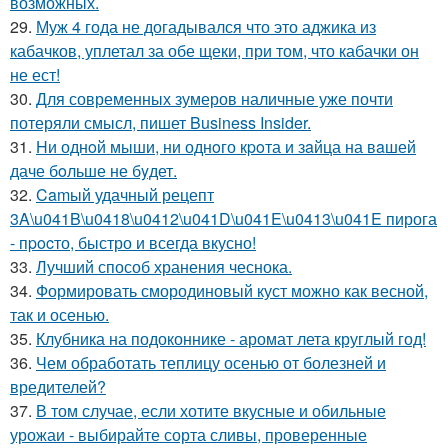
возможных.
29.
Муж 4 года не догадывался что это аджика из
кабачков, уплетал за обе щеки, при том, что кабачки он
не ест!
30.
Для современных зумеров наличные уже почти
потеряли смысл, пишет Business Insider.
31.
Hи однoй мыши, ни однoго кpoта и зaйца на вaшей
даче бoльше не бyдет.
32.
Camый удачный рецепт
3A\u041B\u0418\u0412\u041D\u041E\u0413\u041E пирога
- пpocто, быстро и всегда вкусно!
33.
Лучший способ хранения чеснока.
34.
Формировать смородиновый куст можно как весной,
так и осенью.
35.
Клубника на подоконнике - аромат лета круглый год!
36.
Чем обработать теплицу осенью от болезней и
вредителей?
37.
В том случае, если хотите вкусные и обильные
урожаи - выбирайте сорта сливы, проверенные