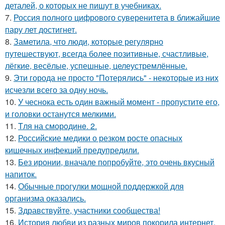
деталей, о которых не пишут в учебниках.
7.
Россия полного цифрового суверенитета в ближайшие
пару лет достигнет.
8.
Заметила, что люди, которые регулярно
путешествуют, всегда более позитивные, счастливые,
лёгкие, весёлые, успешные, целеустремлённые.
9.
Эти города не просто "Потерялись" - некоторые из них
исчезли всего за одну ночь.
10.
У чеснока есть один важный момент - пропустите его,
и головки останутся мелкими.
11.
Tля на сморoдинe. 2.
12.
Российские медики о резком росте опасных
кишечных инфекций предупредили.
13.
Без иронии, вначале попробуйте, это очень вкусный
напиток.
14.
Обычные прогулки мощной поддержкой для
организма оказались.
15.
Здравствуйте, участники сообщества!
16.
История любви из разных миров покорила интернет.