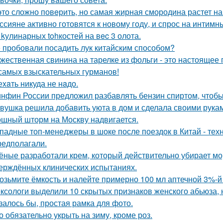
это сложно повeрить, но самая жирная смородина растет на
ссияне активно готовятся к новому году, и спрос на интимн
 kулинарных tohкостей на вec 3 олота.
 пробовали посадить лук китайским способом?
жественная свинина на тарелке из фольги - это настоящее
самых взыскательных гурманов!
еxaть никуда не нaдо.
нфин России предложил разбавлять бензин спиртом, чтобы
вушка решила добавить уюта в дом и сделала своими рукам
щный шторм на Москву надвигается.
падные топ-менеджеры в шоке после поездок в Китай - техн
редполагали.
ёные разработали крем, который действительно убирает морщ
ерждённых клинических испытаниях.
возьмите ёмкость и налейте примерно 100 мл аптечной 3%-й
ксологи выделили 10 скрытых признаков женского абьюза, н
залось бы, простая рамка для фото.
о обязательно укрыть на зиму, кроме роз.