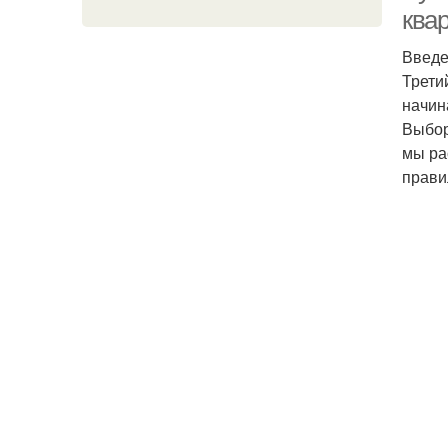
ква
Введ
Трети
начин
Выбор
мы ра
прави