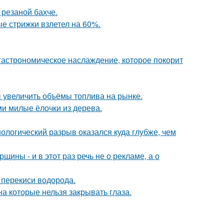
 резаной бахче.
ые стрижки взлетел на 60%.
 гастрономическое наслаждение, которое покорит
 увеличить объёмы топлива на рынке.
и милые ёлочки из дерева.
ологический разрыв оказался куда глубже, чем
ины - и в этот раз речь не о рекламе, а о
 перекиси водорода.
а которые нельзя закрывать глаза.