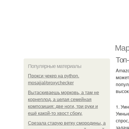
Мар
Топ-
Популярные материалы
Amazo
Прокси чекер на python.
может
mosajjal/proxychecker
попул
высок
Вытаскиваешь морковь, а там не
корнеплод, а целая семейная
1. Ум
композиция: две ноги, три руки и
Умные
ещё какой-то хвост сбоку.
спрос
Срезала старую ветку смородины, а
задач