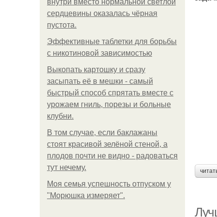
внутри вместо нормальной светлой
сердцевины оказалась чёрная
пустота.
Эффективные таблетки для борьбы
с никотиновой зависимостью
Выкопать картошку и сразу
засыпать её в мешки - самый
быстрый способ спрятать вместе с
урожаем гниль, порезы и больные
клубни.
В том случае, если баклажаны
стоят красивой зелёной стеной, а
плодов почти не видно - радоваться
тут нечему.
читат
Моя семья успешность отпуском у
"Морюшка измеряет".
Луч