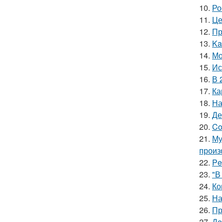
10.
Ро
11.
Це
12.
Пр
13.
Ka
14.
Мо
15.
Ис
16.
В 
17.
Ка
18.
На
19.
Де
20.
Co
21.
Му
произ
22.
Pe
23.
"В
24.
Ко
25.
На
26.
Пр
27.
Дe