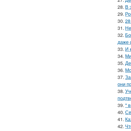
28.
В 
29.
Ро
30.
28
31.
Не
32.
Бо
даже 
33.
И 
34.
Ми
35.
Де
36.
Мо
37.
За
они п
38.
Уч
подтв
39.
* 
40.
Се
41.
Ка
42.
Чт