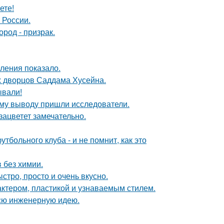
ете!
 России.
род - призрак.
ления показало.
х дворцов Саддама Хусейна.
ывали!
кому выводу пришли исследователи.
зацветет замечательно.
тбольного клуба - и не помнит, как это
в без химии.
ыстро, просто и очень вкусно.
актером, пластикой и узнаваемым стилем.
всю инженерную идею.