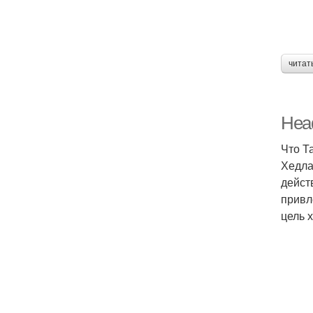
читат
Head
Что Т
Хедла
дейст
привл
цель 