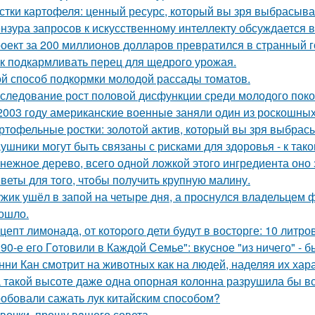
стки картофеля: ценный ресурс, который вы зря выбрасыва
нзура запросов к искусственному интеллекту обсуждается в
оект за 200 миллионов долларов превратился в странный го
к подкармливать перец для щедрого урожая.
й способ подкормки молодой рассады томатов.
следование рост половой дисфункции среди молодого поко
2003 году американские военные заняли один из роскошны
ртофельные ростки: золотой актив, который вы зря выбрас
ушники могут быть связаны с рисками для здоровья - к та
нежное дерево, всего одной ложкой этого ингредиента оно 
веты для тoго, чтoбы получить крупную малину.
жик ушёл в запой на четыре дня, а проснулся владельцем фу
ошло.
цепт лимонада, от котopoго дети будут в восторге: 10 литро
 90-е его Гoтовили в Каждой Семье": вкусное "из ничего" - б
нни Кан смотрит на животных как на людей, наделяя их хар
 такой высоте даже одна опорная колонна разрушила бы 
обовали сажать лук китайским способом?
вочки, прошу вaшего совета.