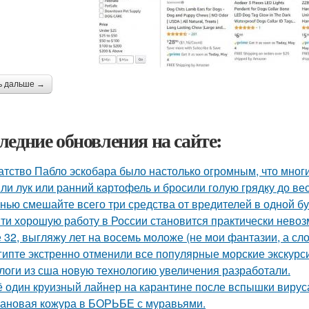
ь дальше →
ледние обновления на сайте:
атство Пабло эскобара было настолько огромным, что многи
ли лук или ранний картофель и бросили голую грядку до ве
нью смешайте всего три средства от вредителей в одной бут
ти хорошую работу в России становится практически нево
 32, выгляжу лет на восемь моложе (не мои фантазии, а сло
гипте экстренно отменили все популярные морские экскурс
логи из сша новую технологию увеличения разработали.
 один круизный лайнер на карантине после вспышки вируса
ановая кожура в БОРЬБЕ с муравьями.