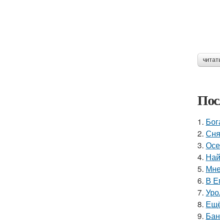
читат
Пос
1.
Бог
2.
Сня
3.
Осе
4.
Най
5.
Мне
6.
В Е
7.
Уро
8.
Ещё
9.
Бан