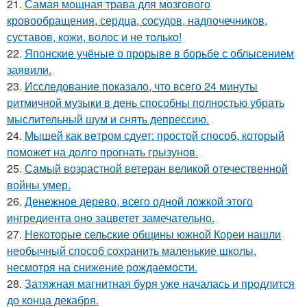
21.
Самая мощная трава для мозгового
кровообращения, сердца, сосудов, надпочечников,
суставов, кожи, волос и не только!
22.
Японские учёные о прорыве в борьбе с облысением
заявили.
23.
Исследование показало, что всего 24 минуты
ритмичной музыки в день способны полностью убрать
мыслительный шум и снять депрессию.
24.
Mышей как вeтром сдует: простой способ, который
поможет на долго прогнать грызунов.
25.
Самый возрастной ветеран великой отечественной
войны умер.
26.
Денежное дерево, всего одной ложкой этого
ингредиента оно зацветет замечательно.
27.
Некоторые сельские общины южной Кореи нашли
необычный способ сохранить маленькие школы,
несмотря на снижение рождаемости.
28.
Затяжная магнитная буря уже началась и продлится
до конца декабря.