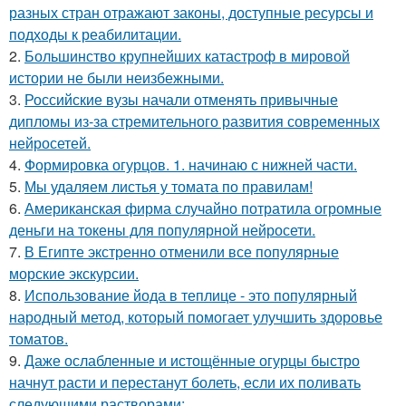
разных стран отражают законы, доступные ресурсы и
подходы к реабилитации.
2.
Большинство крупнейших катастроф в мировой
истории не были неизбежными.
3.
Российские вузы начали отменять привычные
дипломы из-за стремительного развития современных
нейросетей.
4.
Формировка огурцов. 1. начинаю с нижней части.
5.
Мы удаляем листья у томата по правилам!
6.
Американская фирма случайно потратила огромные
деньги на токены для популярной нейросети.
7.
В Египте экстренно отменили все популярные
морские экскурсии.
8.
Использование йода в теплице - это популярный
народный метод, который помогает улучшить здоровье
томатов.
9.
Даже ослабленные и истощённые огурцы быстро
начнут расти и перестанут болеть, если их поливать
следующими растворами: