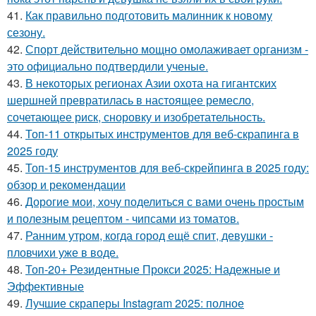
41.
Как правильно подготовить малинник к новому
сезону.
42.
Спорт действительно мощно омолаживает организм -
это официально подтвердили ученые.
43.
В некоторых регионах Азии охота на гигантских
шершней превратилась в настоящее ремесло,
сочетающее риск, сноровку и изобретательность.
44.
Топ-11 открытых инструментов для веб-скрапинга в
2025 году
45.
Топ-15 инструментов для веб-скрейпинга в 2025 году:
обзор и рекомендации
46.
Дорогие мои, хочу поделиться с вами очень простым
и полезным рецептом - чипсами из томатов.
47.
Ранним утром, когда город ещё спит, девушки -
пловчихи уже в воде.
48.
Топ-20+ Резидентные Прокси 2025: Надежные и
Эффективные
49.
Лучшие скраперы Instagram 2025: полное