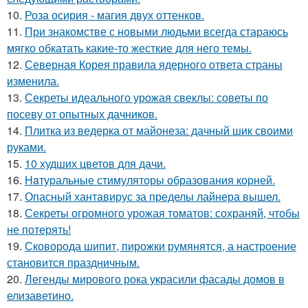
10.
Роза осирия - магия двух оттенков.
11.
При знакомстве с новыми людьми всегда стараюсь
мягко обкатать какие-то жесткие для него темы.
12.
Северная Корея правила ядерного ответа страны
изменила.
13.
Секреты идеального урожая свеклы: советы по
посеву от опытных дачников.
14.
Плитка из ведерка от майонеза: дачный шик своими
руками.
15.
10 худших цветов для дачи.
16.
Haтуральные стимуляторы образования корней.
17.
Опасный хантавирус за пределы лайнера вышел.
18.
Секреты огромного урожая томатов: сохраняй, чтобы
не потерять!
19.
Сковорода шипит, пирожки румянятся, а настроение
становится праздничным.
20.
Легенды мирового рока украсили фасады домов в
елизаветино.