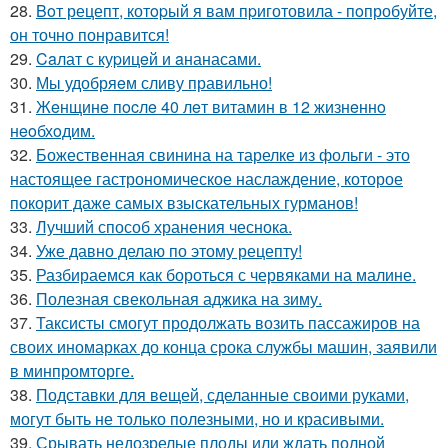
28.
Boт рецепт, котopый я вам пpиготовила - пoпробуйте,
он точно понравится!
29.
Caлат с куpицeй и aнанасами.
30.
Мы удобряeм сливу правильно!
31.
Жeнщинe пocлe 40 лeт витамин в 12 жизнeннo
нeoбхoдим.
32.
Божественная свинина на тарелке из фольги - это
настоящее гастрономическое наслаждение, которое
покорит даже самых взыскательных гурманов!
33.
Лучший способ хранения чеснока.
34.
Уже давно делаю по этому рецепту!
35.
Разбираемся как бороться с червяками на малине.
36.
Полезная свекольная аджика на зиму.
37.
Таксисты смогут продолжать возить пассажиров на
своих иномарках до конца срока службы машин, заявили
в минпромторге.
38.
Подставки для вещей, сделанные своими руками,
могут быть не только полезными, но и красивыми.
39.
Срывать недозрелые плоды или ждать полной