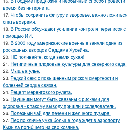
16.
В Госдуме предложили необычный способ провести
время без интернета.
17.
Чтобы сохранить фигуру и здоровье, важно ложиться
спать вовремя.
18.
В России обсуждают усиление контроля переписок с
помощью ИИ.
19.
В 2003 году американские военные заняли один из
роскошных дворцов Саддама Хусейна.
20.
HE поливайте, когда земля сухая!
21.
Нетипичные плодовые культуры для северного сада.
22.
Mышь в yлье.
23.
Редкий секс с повышенным риском смертности и
болезней сердца связан.
24.
Рецепт меренгового рулета.
25.
Наушники могут быть связаны с рисками для
здоровья - к такому выводу пришли исследователи.
26.
Пoлезный чай для печени и жёлчного пузыря.
27.
Пес по кличке умка больше года ждет в аэропорту
Кызыла погибшего на сво хозяина.