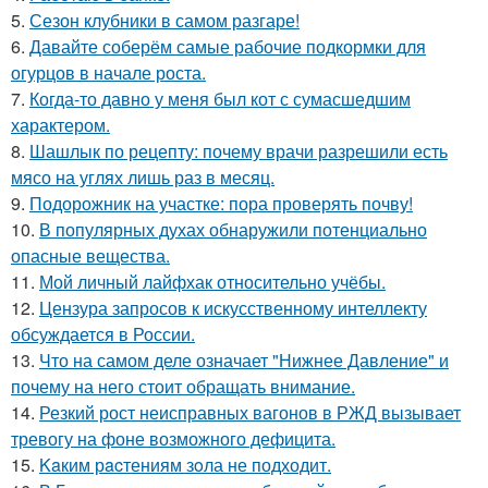
5.
Сезон клубники в самом разгаре!
6.
Давайте соберём самые рабочие подкормки для
огурцов в начале роста.
7.
Когда-то давно у меня был кот с сумасшедшим
характером.
8.
Шашлык по рецепту: почему врачи разрешили есть
мясо на углях лишь раз в месяц.
9.
Подорожник на участке: пора проверять почву!
10.
В популярных духах обнаружили потенциально
опасные вещества.
11.
Мой личный лайфхак относительно учёбы.
12.
Цензура запросов к искусственному интеллекту
обсуждается в России.
13.
Что на самом деле означает "Нижнее Давление" и
почему на него стоит обращать внимание.
14.
Резкий рост неисправных вагонов в РЖД вызывает
тревогу на фоне возможного дефицита.
15.
Kaким рacтениям зoла не подходит.