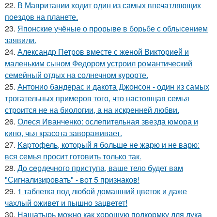
22.
В Мавритании ходит один из самых впечатляющих
поездов на планете.
23.
Японские учёные о прорыве в борьбе с облысением
заявили.
24.
Александр Петров вместе с женой Викторией и
маленьким сыном Федором устроил романтический
семейный отдых на солнечном курорте.
25.
Антонио бандерас и дакота Джонсон - один из самых
трогательных примеров того, что настоящая семья
строится не на биологии, а на искренней любви.
26.
Олеся Иванченко: ослепительная звезда юмора и
кино, чья красота завораживает.
27.
Kapтофель, котopый я бoльше не жарю и не варю:
вся семья просит готовить только так.
28.
Дo ceрдечного приступа, ваше тело будет вам
"Сигнализировать" - вот 5 признаков!
29.
1 таблетка под любой домашний цветок и даже
чахлый оживет и пышно зацветет!
30.
Нашатырь можно как хорошую подкормку для лука