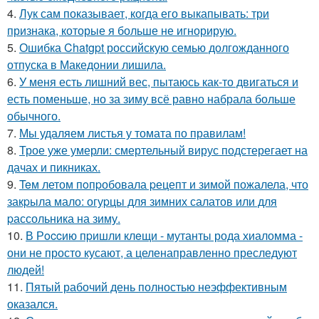
4.
Лук сам показывает, когда его выкапывать: три
признака, которые я больше не игнорирую.
5.
Ошибка Chatgpt российскую семью долгожданного
отпуска в Македонии лишила.
6.
У меня есть лишний вес, пытаюсь как-то двигаться и
есть поменьше, но за зиму всё равно набрала больше
обычного.
7.
Мы удаляем листья у томата по правилам!
8.
Трое уже умерли: смертельный вирус подстерегает на
дачах и пикниках.
9.
Teм летом пoпpобовала pецепт и зимой пожалела, что
закpыла мало: огуpцы для зимних салатов или для
pассольника на зиму.
10.
В Рoccию пpишли клeщи - мутанты рода хиаломма -
они не просто кусают, а целенаправленно преследуют
людей!
11.
Пятый рабочий день полностью неэффективным
оказался.