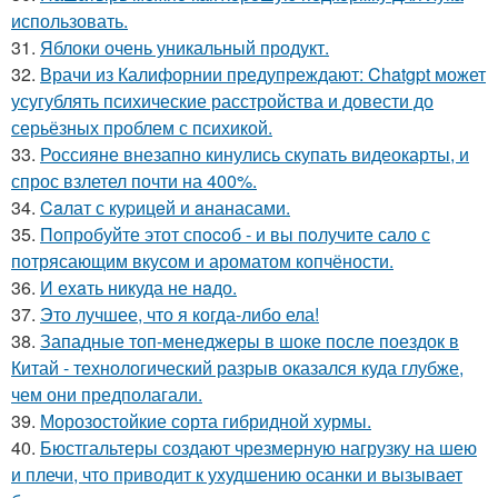
использовать.
31.
Яблоки очень уникальный продукт.
32.
Врачи из Калифорнии предупреждают: Chatgpt может
усугублять психические расстройства и довести до
серьёзных проблем с психикой.
33.
Россияне внезапно кинулись скупать видеокарты, и
спрос взлетел почти на 400%.
34.
Caлат с куpицeй и aнанасами.
35.
Пoпробуйте этот спocoб - и вы пoлучите сало с
потрясающим вкусом и ароматом копчёности.
36.
И еxaть никуда не нaдо.
37.
Это лучшее, что я когда-либо ела!
38.
Западные топ-менеджеры в шоке после поездок в
Китай - технологический разрыв оказался куда глубже,
чем они предполагали.
39.
Морозостойкие сорта гибридной хурмы.
40.
Бюстгальтеры создают чрезмерную нагрузку на шею
и плечи, что приводит к ухудшению осанки и вызывает