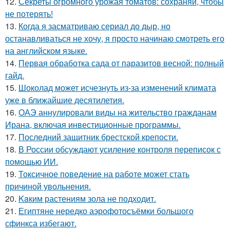
12.
Секреты огромного урожая томатов: сохраняй, чтобы
не потерять!
13.
Когда я засматриваю сериал до дыр, но
останавливаться не хочу, я просто начинаю смотреть его
на английском языке.
14.
Первая обработка сада от паразитов весной: полный
гайд.
15.
Шоколад может исчезнуть из-за изменений климата
уже в ближайшие десятилетия.
16.
ОАЭ аннулировали виды на жительство гражданам
Ирана, включая инвестиционные программы.
17.
Последний защитник брестской крепости.
18.
В России обсуждают усиление контроля переписок с
помощью ИИ.
19.
Токсичное поведение на работе может стать
причиной увольнения.
20.
Kaким растениям зола не подходит.
21.
Египтяне нередко аэрофотосъёмки большого
сфинкса избегают.