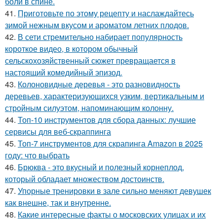
боли в спине.
41.
Приготовьте по этому рецепту и наслаждайтесь
зимой нежным вкусом и ароматом летних плодов.
42.
В сети стремительно набирает популярность
короткое видео, в котором обычный
сельскохозяйственный сюжет превращается в
настоящий комедийный эпизод.
43.
Колоновидные деревья - это разновидность
деревьев, характеризующихся узким, вертикальным и
стройным силуэтом, напоминающим колонну.
44.
Топ-10 инструментов для сбора данных: лучшие
сервисы для веб-скраппинга
45.
Топ-7 инструментов для скрапинга Amazon в 2025
году: что выбрать
46.
Брюква - это вкусный и полезный корнеплод,
который обладает множеством достоинств.
47.
Упорные тренировки в зале сильно меняют девушек
как внешне, так и внутренне.
48.
Какие интересные факты о московских улицах и их