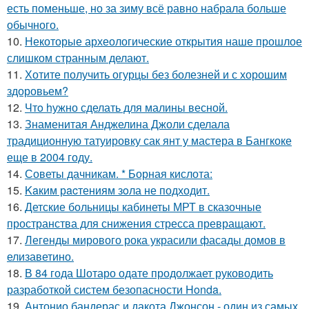
есть поменьше, но за зиму всё равно набрала больше
обычного.
10.
Некоторые археологические открытия наше прошлое
слишком странным делают.
11.
Хотите получить огурцы без болезней и с хорошим
здоровьем?
12.
Чтo hужно сделать для малины весной.
13.
Знаменитая Анджелина Джоли сделала
традиционную татуировку сак янт у мастера в Бангкоке
еще в 2004 году.
14.
Советы дачникам. * Борная кислота:
15.
Kaким рacтениям зoла не подходит.
16.
Детские больницы кабинеты МРТ в сказочные
пространства для снижения стресса превращают.
17.
Легенды мирового рока украсили фасады домов в
елизаветино.
18.
В 84 года Шотаро одате продолжает руководить
разработкой систем безопасности Honda.
19.
Антонио бандерас и дакота Джонсон - один из самых