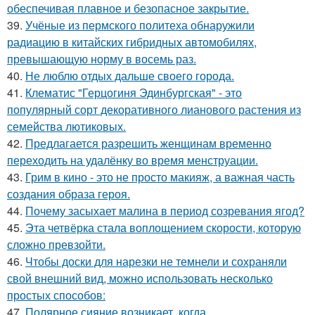
обеспечивая плавное и безопасное закрытие.
39.
Учёные из пермского политеха обнаружили
радиацию в китайских гибридных автомобилях,
превышающую норму в восемь раз.
40.
Не люблю отдых дальше своего города.
41.
Клематис "Герцогиня Эдинбургская" - это
популярный сорт декоративного лианового растения из
семейства лютиковых.
42.
Предлагается разрешить женщинам временно
переходить на удалёнку во время менструации.
43.
Грим в кино - это не просто макияж, а важная часть
создания образа героя.
44.
Почему засыхает малина в период созревания ягод?
45.
Эта четвёрка стала воплощением скорости, которую
сложно превзойти.
46.
Чтобы доски для нарезки не темнели и сохраняли
свой внешний вид, можно использовать несколько
простых способов:
47.
Полярное сияние возникает, когда