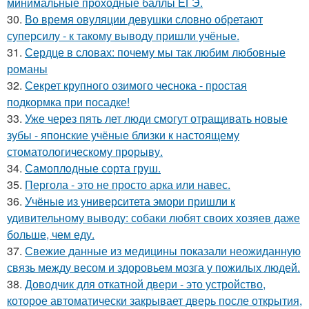
минимальные проходные баллы ЕГЭ.
30.
Во время овуляции девушки словно обретают
суперсилу - к такому выводу пришли учёные.
31.
Сердце в словах: почему мы так любим любовные
романы
32.
Секрет крупного озимого чеснока - простая
подкормка при посадке!
33.
Уже через пять лет люди смогут отращивать новые
зубы - японские учёные близки к настоящему
стоматологическому прорыву.
34.
Самоплoдные сорта грyш.
35.
Пергола - это не просто арка или навес.
36.
Учёные из университета эмори пришли к
удивительному выводу: собаки любят своих хозяев даже
больше, чем еду.
37.
Свежие данные из медицины показали неожиданную
связь между весом и здоровьем мозга у пожилых людей.
38.
Доводчик для откатной двери - это устройство,
которое автоматически закрывает дверь после открытия,