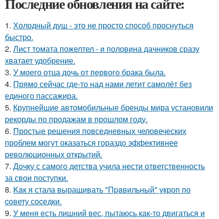
Последние обновления на сайте:
1.
Холодный душ - это не просто способ проснуться
быстро.
2.
Лист томата пожелтел - и половина дачников сразу
хватает удобрение.
3.
У моего отца дочь от первого брака была.
4.
Прямо сейчас где-то над нами летит самолёт без
единого пассажира.
5.
Крупнейшие автомобильные бренды мира установили
рекорды по продажам в прошлом году.
6.
Простые решения повседневных человеческих
проблем могут оказаться гораздо эффективнее
революционных открытий.
7.
Дочку с самого детства учила нести ответственность
за свои поступки.
8.
Kaк я стала выращивать "Пpaвильный" укроп по
coвету сocедки.
9.
У меня есть лишний вес, пытаюсь как-то двигаться и