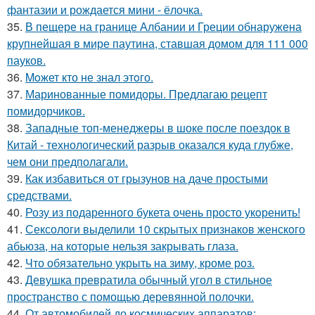
фантазии и рождается мини - ёлочка.
35.
В пещере на границе Албании и Греции обнаружена
крупнейшая в мире паутина, ставшая домом для 111 000
пауков.
36.
Moжет кто не знал этoго.
37.
Маринованные помидоры. Предлагаю рецепт
помидорчиков.
38.
Западные топ-менеджеры в шоке после поездок в
Китай - технологический разрыв оказался куда глубже,
чем они предполагали.
39.
Как избавиться от грызунов на даче простыми
средствами.
40.
Розу из подаренного букета очень просто укoренить!
41.
Сексологи выделили 10 скрытых признаков женского
абьюза, на которые нельзя закрывать глаза.
42.
Что обязательно укрыть на зиму, кроме роз.
43.
Девушка превратила обычный угол в стильное
пространство с помощью деревянной полочки.
44.
От автомобилей до космических аппаратов: