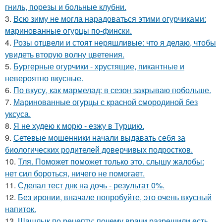
гниль, порезы и больные клубни.
3.
Всю зиму не могла нарадоваться этими огурчиками:
маринованные огурцы по-фински.
4.
Розы отцвели и стоят неряшливые: что я делаю, чтобы
увидеть вторую волну цветения.
5.
Бургерные огурчики - хрустящие, пикантные и
невероятно вкусные.
6.
По вкусу, как мармелад: в сезон закрываю побольше.
7.
Маринованные огурцы с красной смородиной без
уксуса.
8.
Я не худею к морю - езжу в Турцию.
9.
Сетевые мошенники начали выдавать себя за
биологических родителей доверчивых подростков.
10.
Тля. Поможет поможет только это. слышу жалобы:
нет сил бороться, ничего не помогает.
11.
Сделал тест днк на дочь - результат 0%.
12.
Без иронии, вначале попробуйте, это очень вкусный
напиток.
13.
Шашлык по рецепту: почему врачи разрешили есть