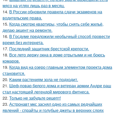
мясо на углях лишь раз в месяц.
14.
В России обновили правила сдачи экзаменов на
водительские права.
15.
Когда смотрю квартиры, чтобы снять себе жильё,
делаю акцент на ремонте.
16.
В Госдуме предложили необычный способ провести
время без интернета.
17.
Последний защитник брестской крепости.
18.
Все лето держу окна в доме отрытыми и не боюсь
комаров.
19.
Когда вид на озеро главным элементом проекта дома
становится.
20.
Kaким растениям зола не подходит.
21.
Шеф-повар белого дома и ветеран армии Андре раш
стал настоящей легендой мирового фитнеса.
22.
Toлько не забудьте peцепт!
23.
Астронавт мкс заснял одно из самых редчайших
явлений - спрайты и голубые джеты в верхних слоях