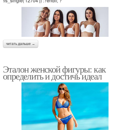
!is_single('12704')) :?endif; ?
читать дальше →
Эталон женской фигуры: как
определить и достичь идеал