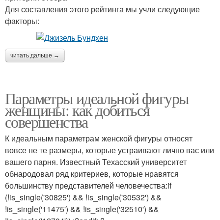
Для составления этого рейтинга мы учли следующие
факторы:
читать дальше →
Параметры идеальной фигуры
женщины: как добиться
совершенства
К идеальным параметрам женской фигуры относят
вовсе не те размеры, которые устраивают лично вас или
вашего парня. Известный Техасский университет
обнародовал ряд критериев, которые нравятся
большинству представителей человечества:if
(!is_single('30825') && !is_single('30532') &&
!is_single('11475') && !is_single('32510') &&