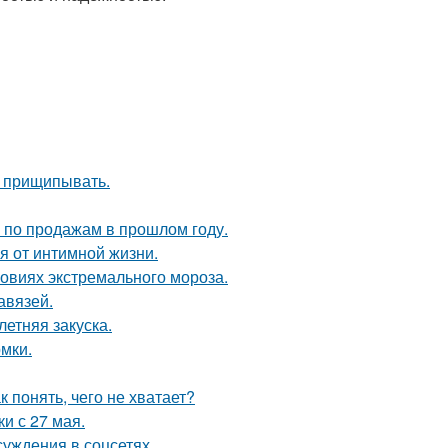
х прищипывать.
по продажам в прошлом году.
я от интимной жизни.
овиях экстремального мороза.
авязей.
етняя закуска.
мки.
 понять, чего не хватает?
и с 27 мая.
суждения в соцсетях.