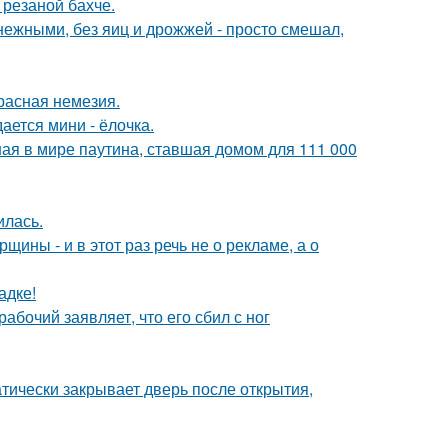
 резаной бахче.
ежными, без яиц и дрожжей - просто смешал,
расная немезия.
ается мини - ёлочка.
ая в мире паутина, ставшая домом для 111 000
илась.
ины - и в этот раз речь не о рекламе, а о
адке!
абочий заявляет, что его сбил с ног
атически закрывает дверь после открытия,