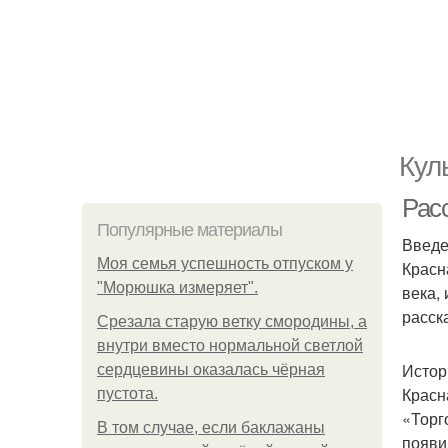
Кул
Рас
Популярные материалы
Введ
Моя семья успешность отпуском у
Красн
"Морюшка измеряет".
века,
расск
Срезала старую ветку смородины, а
внутри вместо нормальной светлой
Истор
сердцевины оказалась чёрная
Красн
пустота.
«Торг
В том случае, если баклажаны
появи