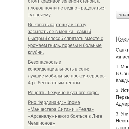
стоят красивой зелёной стеной, а
плодов почти не видно - радоваться
тут нечему.
читат
Выкопать картошку и сразу
засыпать её в мешки - самый
Как
быстрый способ спрятать вместе с
урожаем гниль, порезы и больные
Санкт
клубни.
узнае
Безопасность и
1. Мо
конфиденциальность в сети:
В Сан
лучшие мобильные прокси-серверы
Кажды
4g с бесплатным тестом
2. Ис
Рецепты безумно вкусного кофе.
Первы
Рио Фердинанд: «Кроме
Адмир
«Манчестера Сити» и «Реала»
3. Ун
«Арсеналу» некого бояться в Лиге
Некот
Чемпионов»
сложн