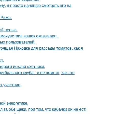
чу, я просто начинаю смотреть его на
 Рима.
ой цепью.
амочувствие кошек оказывают.
ых пользователей.
тоящая Находка для рассады томатов, как я
т.
торого искали охотники.
тбольного клуба - и не помнит, как это
х участниц:
ой энергетике.
 за обе щеки, при том, что кабачки он не ест!