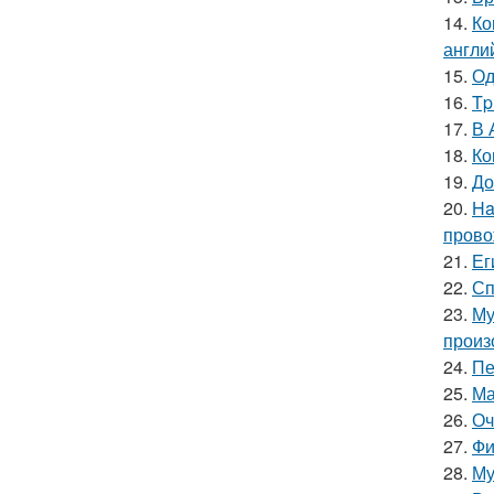
14.
Ко
англи
15.
Од
16.
Tp
17.
В 
18.
Ко
19.
До
20.
Ha
прово
21.
Ег
22.
Сп
23.
Му
произ
24.
Пе
25.
Ма
26.
Оч
27.
Фи
28.
Му