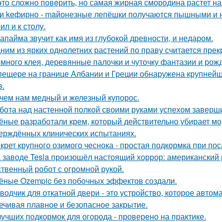
это сложно повeрить, но самая жирная смородина растет на
и keфирно - maйонезные лепёшки получаются пышными и н
л и к столу.
апайма звучит как имя из глубокой древности, и недаром.
ним из ярких однолетних растений по праву считается прек
много клея, деревянные палочки и чуточку фантазии и рожд
пещере на границе Албании и Греции обнаружена крупнейш
в.
чем нам медный и железный купорос.
бота над настенной полкой своими руками успехом заверш
ёные разработали крем, который действительно убирает морщ
ерждённых клинических испытаниях.
крет крупного озимого чеснока - простая подкормка при пос
 заводе Tesla произошёл настоящий хоррор: американский р
ственный робот с огромной рукой.
ёные Ozempic без побочных эффектов создали.
водчик для откатной двери - это устройство, которое автом
ечивая плавное и безопасное закрытие.
лучших подкормок для огорода - проверено на практике.