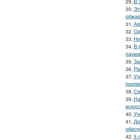
29.
В 
30.
Эт
обжари
31.
Ар
32.
Oд
33.
Не
34.
В 
пауко
35.
За
36.
Ра
37.
Уч
подтв
38.
Се
39.
На
искус
40.
Уч
41.
До
обесп
42.
5 