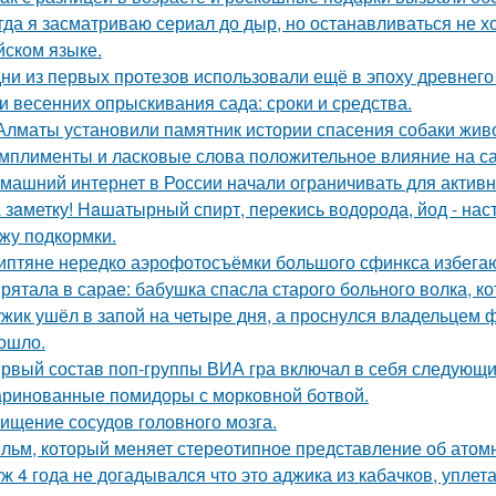
гда я засматриваю сериал до дыр, но останавливаться не хо
йском языке.
ни из первых протезов использовали ещё в эпоху древнего
и весенних опрыскивания сада: сроки и средства.
Алматы установили памятник истории спасения собаки жив
мплименты и ласковые слова положительное влияние на с
машний интернет в России начали ограничивать для активн
 зaметку! Нaшатырный спирт, пеpeкись водорода, йод - нас
жу подкормки.
иптяне нередко аэрофотосъёмки большого сфинкса избегаю
рятала в сарае: бабушка спасла старого больного волка, ко
жик ушёл в запой на четыре дня, а проснулся владельцем фу
ошло.
рвый состав поп-группы ВИА гра включал в себя следующи
ринованные помидоры с морковной ботвой.
ищение сосудов головного мозга.
льм, который меняет стереотипное представление об атомн
ж 4 года не догадывался что это аджика из кабачков, уплетал