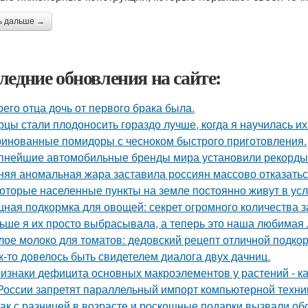
ь дальше →
ледние обновления на сайте:
оего отца дочь от первого брака была.
рцы стали плодоносить гораздо лучше, когда я научилась и
инованные помидоры с чесноком быстрого приготовления.
пнейшие автомобильные бренды мира установили рекорды 
няя аномальная жара заставила россиян массово отказатьс
оторые населенные пункты на земле постоянно живут в усл
ная подкормка для овощей: секрет огромного количества з
ьше я их просто выбрасывала, а теперь это наша любимая л
лое молоко для томатов: дедовский рецепт отличной подкор
к-то довелось быть свидетелем диалога двух дачниц.
изнаки дефицита основных макроэлементов у растений - как
России запретят параллельный импорт компьютерной техник
ак с разницей в возрасте и роскошные подарки вызвали об