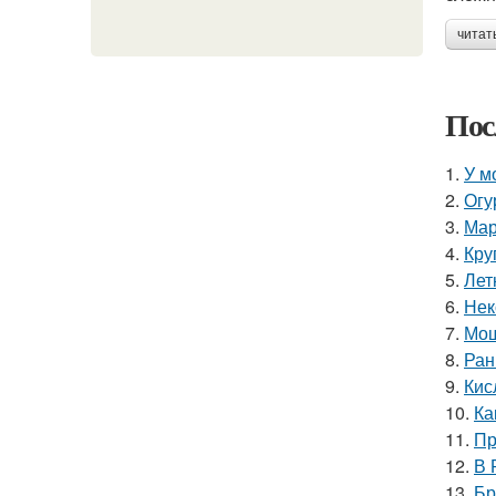
читат
Пос
1.
У м
2.
Огу
3.
Мар
4.
Кру
5.
Лет
6.
Нек
7.
Мощ
8.
Ран
9.
Кис
10.
Ка
11.
Пр
12.
В 
13.
Бр