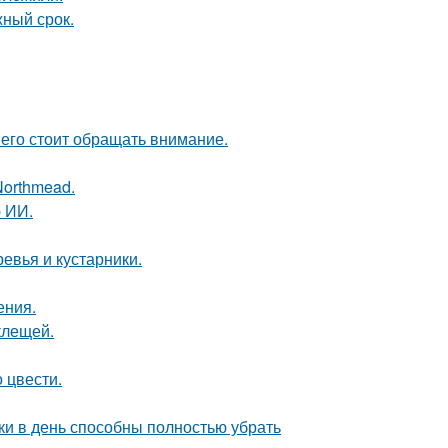
жный срок.
него стоит обращать внимание.
Northmead.
 ИИ.
евья и кустарники.
ения.
клещей.
 цвести.
ки в день способны полностью убрать