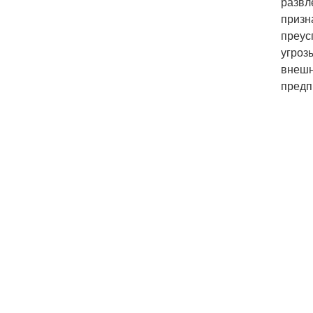
развл
призн
преус
угроз
внешн
предп