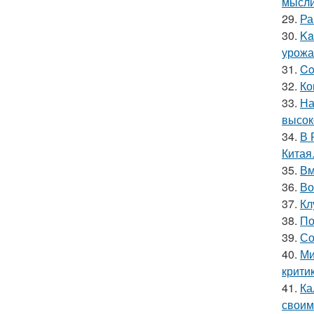
мысли
29.
Ра
30.
Ka
урожа
31.
Co
32.
Ко
33.
На
высок
34.
В 
Китая
35.
Вм
36.
Во
37.
Кл
38.
По
39.
Со
40.
Ми
крити
41.
Ка
своим