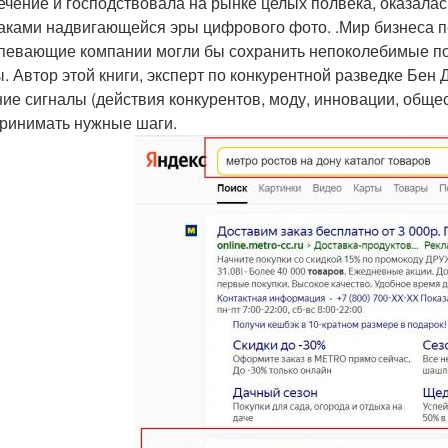
ечение и господствовала на рынке целых полвека, оказалась
аками надвигающейся эры цифрового фото. .Мир бизнеса п
певающие компании могли бы сохранить непоколебимые по
ы. Автор этой книги, эксперт по конкурентной разведке Бе
ие сигналы (действия конкурентов, моду, инновации, общес
ринимать нужные шаги.