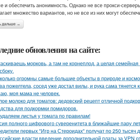
е и обеспечить анонимность. Однако не все прокси-сервер
агает множество вариантов, но не все из них могут обеспеч
ь дальше →
ледние обновления на сайте:
аскиваешь морковь, а там не корнеплод, а целая семейная к
сбоку.
колько огромны самые большие объекты в природе и космо
ва пожелтела, сосед уже достал вилы, и рука сама тянется 
аю, моя мама не человек.
лое молоко для томатов: дедовский рецепт отличной подкор
дства для подкормки помидоров.
удаляем листья у томата по правилам!
сия полного цифрового суверенитета в ближайшие пару лет
едители первых "Игр на Стероидах" получат по 250 тысяч 
ссийские власти введение дополнительной платы за VPN о