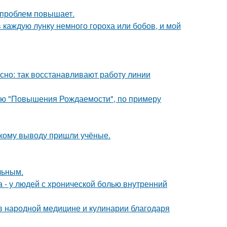
 проблем повышает.
 каждую лунку немного гороха или бобов, и мой
ясно: так восстанавливают работу линии
лью "Повышения Рождаемости", по примеру
акому выводу пришли учёные.
льным.
а - у людей с хронической болью внутренний
 в народной медицине и кулинарии благодаря