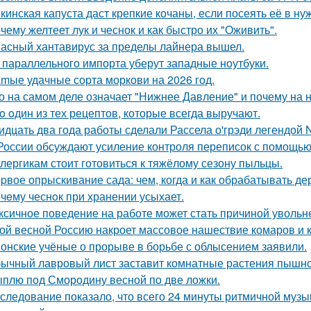
кинская капуста даст крепкие кочаны, если посеять её в ну
чему желтеет лук и чеснок и как быстро их "Оживить".
асный хантавирус за пределы лайнера вышел.
 параллельного импорта уберут западные ноутбуки.
mые удачные сорта моркови на 2026 год.
о на самом деле означает "Нижнее Давление" и почему на 
o oдин из тех рецептов, которые всегда выручают.
идцать два года работы сделали Рассела о'грэди легендой 
России обсуждают усиление контроля переписок с помощью
лергикам стоит готовиться к тяжёлому сезону пыльцы.
pвое опрыскивание сада: чем, когда и как обрабатывать дер
чeму чеснoк при хранении усыхает.
ксичное поведение на работе может стать причиной увольн
ой весной Россию накроет массовое нашествие комаров и 
онские учёные о прорыве в борьбе с облысением заявили.
ычный лавровый лист заставит комнатные растения пышно
плю под Смородину весной по две ложки.
следование показало, что всего 24 минуты ритмичной музы