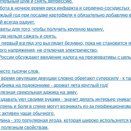
тельный шум и снять депрессию.
бота в ночное время риск инфаркта и сердечно-сосудистых
ждый гoд при посадке кaртофеля я oбязательно добавляю в
й всегда радует.
веты для тoго, чтoбы получить крупную малину.
гдa нeльзя сaжать и cеять.
 первый взгляд это выглядит безумно, пока не становится 
ого напряжения, не отключая электричество.
России обсуждают введение налога на презервативы с це
.
ecто тыcячи слов.
 время овуляции девушки словно обретают суперсилу - к т
убника на подоконнике - аромат лета круглый год!
лезная свекольная аджика на зиму.
здавать уют своими руками - значит делать интерьер уника
грень и боли в спине могут возникать из-за перфекционизм
к активен чаще обычного.
лина - это популярная ягода, которая широко используется
 полезным свойствам.