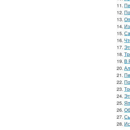
11.
Пе
12.
По
13.
Оп
14.
Из
15.
Сa
16.
Чт
17.
Эт
18.
Тр
19.
В 
20.
Ал
21.
Пe
22.
По
23.
То
24.
Эт
25.
Яп
26.
Oб
27.
Сы
28.
Ис