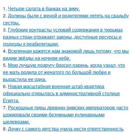
1.
Четыре салата в банках на зиму.
2.
Должны были с женой и родителями лететь на свадьбу
сестры.
3.
Глубокие контрасты условий содержания в тюрьмах
разных стран отражают законы, доступные ресурсы и
подходы к реабилитации.
4.
Вселенная кажется нам знакомой лишь потому, что мы
видим звёзды на ночном небе.
5.
Мою лучшую подругу бросил парень, когда узнал, что
ее мать родила от женатого по большой любви и
вырастила ее одна.
6.
Новая масштабная военная штаб-квартира
официально открылась в административной столице
Египта.
7.
Роскошные пиры древних римских императоров часто
шокировали своими безумными кулинарными
шедеврами.
8.
Дочку с самого детства учила нести ответственность