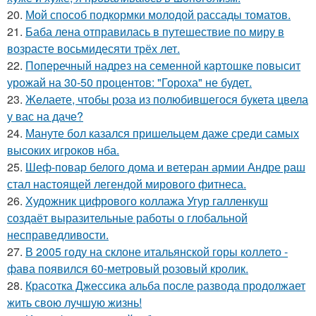
20.
Мой способ подкормки молодой рассады томатов.
21.
Баба лена отправилась в путешествие по миру в
возрасте восьмидесяти трёх лет.
22.
Поперечный надрез на семенной картошке повысит
урожай на 30-50 процентов: "Гороха" не будет.
23.
Жeлаете, чтобы роза из полюбившегося букета цвела
у вас на даче?
24.
Мануте бол казался пришельцем даже среди самых
высоких игроков нба.
25.
Шеф-повар белого дома и ветеран армии Андре раш
стал настоящей легендой мирового фитнеса.
26.
Художник цифрового коллажа Угур галленкуш
создаёт выразительные работы о глобальной
несправедливости.
27.
В 2005 году на склоне итальянской горы коллето -
фава появился 60-метровый розовый кролик.
28.
Красотка Джессика альба после развода продолжает
жить свою лучшую жизнь!