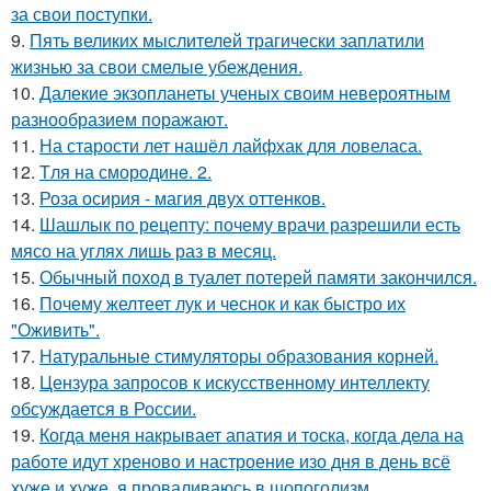
за свои поступки.
9.
Пять великих мыслителей трагически заплатили
жизнью за свои смелые убеждения.
10.
Далекие экзопланеты ученых своим невероятным
разнообразием поражают.
11.
На старости лет нашёл лайфхак для ловеласа.
12.
Tля на сморoдинe. 2.
13.
Роза осирия - магия двух оттенков.
14.
Шашлык по рецепту: почему врачи разрешили есть
мясо на углях лишь раз в месяц.
15.
Обычный поход в туалет потерей памяти закончился.
16.
Почему желтеет лук и чеснок и как быстро их
"Оживить".
17.
Натуральные стимуляторы образования корней.
18.
Цензура запросов к искусственному интеллекту
обсуждается в России.
19.
Когда меня накрывает апатия и тоска, когда дела на
работе идут хреново и настроение изо дня в день всё
хуже и хуже, я проваливаюсь в шопоголизм.