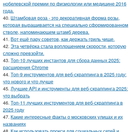
нобелевской премии по физиологии или медицине 2016
года.
40.
Штамбовая роза - это декоративная форма розы,
которая выращивается на специально сформированном
стволе, напоминающем штамб дерева.
41.
Вот ещё пару советов, как держать гриль чище.
42.
Эта четвёрка стала воплощением скорости, которую
сложно превзойти.
43.
Топ-10 лучших инстантов для сбора данных 2025:
расширения Chrome
44.
Топ-9 инструментов для веб-скраппинга в 2025 году:
что нового и что лучше
45.
Лучшие API и инструменты для веб-скраппинга 2025:
что выбрать
46.
Топ-11 лучших инструментов для веб-скраппинга в
2025 году
47.
Какие интересные факты о московских улицах и их
названиях
48.
Как использовать прокси для социальных сетей и