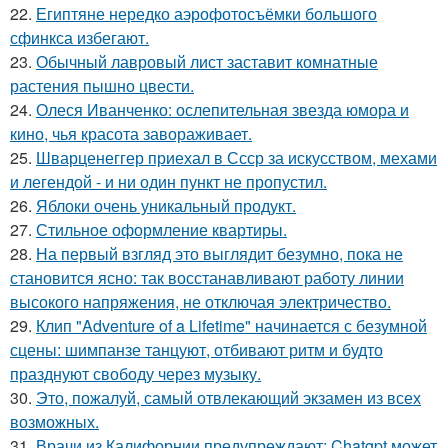
22.
Египтяне нередко аэрофотосъёмки большого
сфинкса избегают.
23.
Обычный лавровый лист заставит комнатные
растения пышно цвести.
24.
Олеся Иванченко: ослепительная звезда юмора и
кино, чья красота завораживает.
25.
Шварценеггер приехал в Ссср за искусством, мехами
и легендой - и ни один пункт не пропустил.
26.
Яблоки очень уникальный продукт.
27.
Стильное оформление квартиры.
28.
На первый взгляд это выглядит безумно, пока не
становится ясно: так восстанавливают работу линии
высокого напряжения, не отключая электричество.
29.
Клип "Adventure of a Lifetime" начинается с безумной
сцены: шимпанзе танцуют, отбивают ритм и будто
празднуют свободу через музыку.
30.
Это, пожалуй, самый отвлекающий экзамен из всех
возможных.
31.
Врачи из Калифорнии предупреждают: Chatgpt может