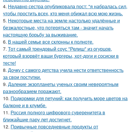
4.
Недавно сестра опубликовала пост: "я набралась сил,
чтобы простить всех, кто меня обижал всю мою жизнь.
5.
Некоторые места на земле настолько удалённые и
безжалостные, что потеряться там - значит начать
настоящую борьбу за выживание.
6.
В нашей семье все склонны к полноте.
7.
Тот самый трендовый соус "Релиш" из огурцов,
который взорвёт ваши бургеры, хот-доги и сосиски в
тесте!
8.
Дочку с самого детства учила нести ответственность
за свои поступки.
9.
Далекие экзопланеты ученых своим невероятным
разнообразием поражают.
10.
Подкормки для петуний: как получить море цветов на
балконе и в клумбе.
11.
Россия полного цифрового суверенитета в
ближайшие пару лет достигнет.
12.
Привычные повседневные продукты от