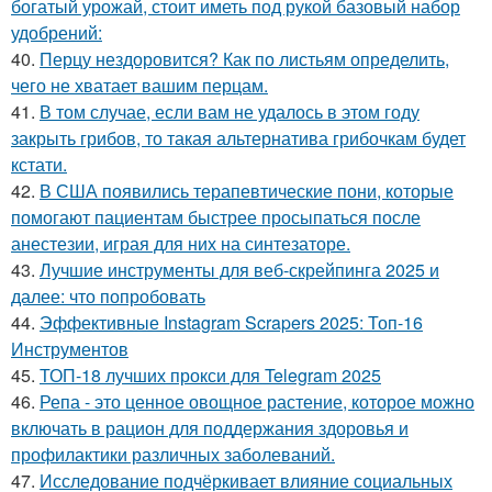
богатый урожай, стоит иметь под рукой базовый набор
удобрений:
40.
Перцу нездоровится? Как по листьям определить,
чего не хватает вашим перцам.
41.
В том случае, если вам не удалось в этом году
закрыть грибов, то такая альтернатива грибочкам будет
кстати.
42.
В США появились терапевтические пони, которые
помогают пациентам быстрее просыпаться после
анестезии, играя для них на синтезаторе.
43.
Лучшие инструменты для веб-скрейпинга 2025 и
далее: что попробовать
44.
Эффективные Instagram Scrapers 2025: Топ-16
Инструментов
45.
ТОП-18 лучших прокси для Telegram 2025
46.
Репа - это ценное овощное растение, которое можно
включать в рацион для поддержания здоровья и
профилактики различных заболеваний.
47.
Исследование подчёркивает влияние социальных