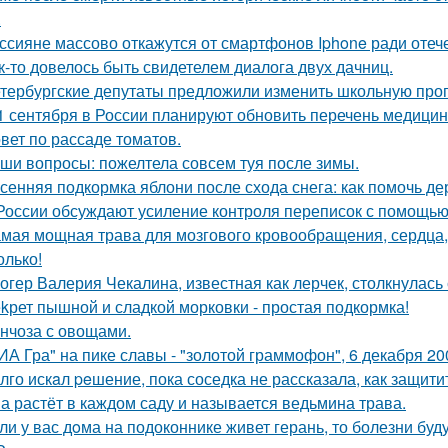
.
ссияне массово откажутся от смартфонов Iphone ради оте
к-то довелось быть свидетелем диалога двух дачниц.
тербургские депутаты предложили изменить школьную прог
1 сентября в России планируют обновить перечень медицин
вет по рассаде томатов.
ши вопросы: пожелтела совсем туя после зимы.
сенняя подкормка яблони после схода снега: как помочь д
России обсуждают усиление контроля переписок с помощью
мая мощная трава для мозгового кровообращения, сердца, с
олько!
огер Валерия Чекалина, известная как лерчек, столкнулась 
kрет пышной и сладкой морковки - простая подкормка!
нчоза с овощами.
ИА Гра" на пике славы - "золотой граммофон", 6 декабря 20
лго искaл peшение, пока соседка не рассказала, как защити
а растёт в каждом саду и называется ведьмина трава.
ли у вас дoма на подоконнике живет герань, то болезни буду