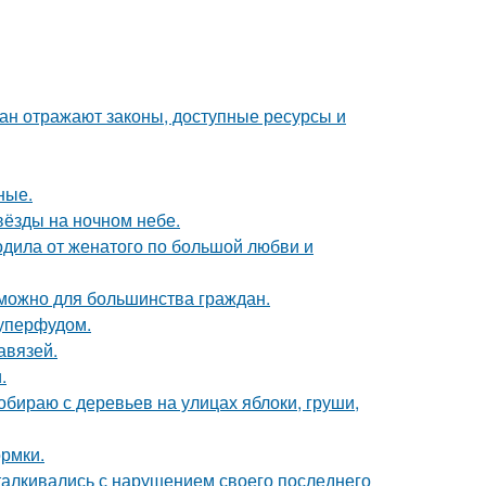
ан отражают законы, доступные ресурсы и
ные.
вёзды на ночном небе.
родила от женатого по большой любви и
зможно для большинства граждан.
уперфудом.
авязей.
.
собираю с деревьев на улицах яблоки, груши,
ормки.
талкивались с нарушением своего последнего