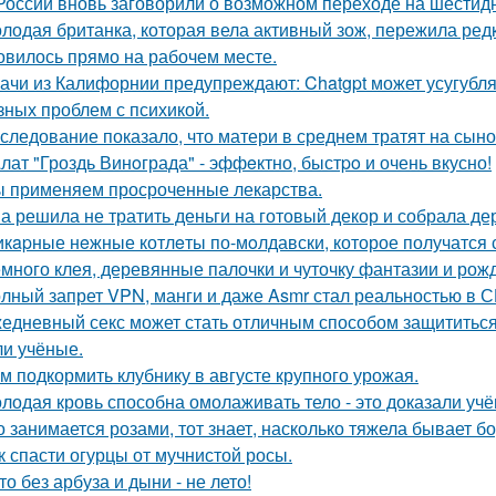
России вновь заговорили о возможном переходе на шестид
лодая британка, которая вела активный зож, пережила ред
овилось прямо на рабочем месте.
ачи из Калифорнии предупреждают: Chatgpt может усугубля
зных проблем с психикой.
следование показало, что матери в среднем тратят на сыно
лат "Гроздь Винoграда" - эффeктно, быстpo и очень вкусно!
 применяем просроченные лекарства.
а решила не тратить деньги на готовый декор и собрала де
кapные нeжные котлeты по-мoлдавски, которое получатся с
много клея, деревянные палочки и чуточку фантазии и рожд
лный запрет VPN, манги и даже Asmr стал реальностью в С
едневный секс может стать отличным способом защититься о
и учёные.
м подкормить клубнику в августе крупного урожая.
лодая кровь способна омолаживать тело - это доказали учё
о занимается розами, тот знает, насколько тяжела бывает 
к спасти огурцы от мучнистой росы.
то без арбуза и дыни - не лето!