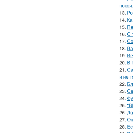
покоя
13.
Ро
14.
Ка
15.
Пе
16.
С 
17.
Со
18.
Ва
19.
Ве
20.
В 
21.
Са
и не т
22.
Бл
23.
Сe
24.
Фу
25.
"В
26.
Дo
27.
Он
28.
Ec