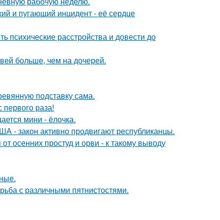
невную рабочую неделю.
кий и пугающий инцидент - её сердце
ть психические расстройства и довести до
вей больше, чем на дочерей.
ревянную подставку сама.
 первого раза!
ается мини - ёлочка.
ША - закон активно продвигают республиканцы.
т осенних простуд и орви - к такому выводу
ные.
борьба с различными пятнистостями.