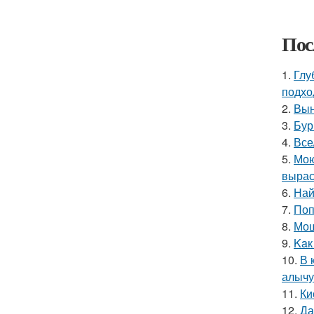
Пос
1.
Глу
подхо
2.
Вын
3.
Бур
4.
Все
5.
Мою
вырас
6.
Най
7.
Поп
8.
Мощ
9.
Kaк
10.
В 
алычу
11.
Ки
12.
Да