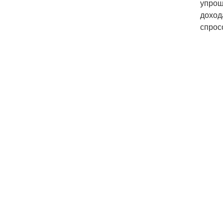
упрощ
доход
спрос