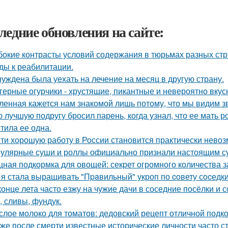
ледние обновления на сайте:
бокие контрасты условий содержания в тюрьмах разных стр
ды к реабилитации.
уждена была уехать на лечение на месяц в другую страну.
герные огурчики - хрустящие, пикантные и невероятно вкус
ленная кажется нам знакомой лишь потому, что мы видим з
 лучшую подругу бросил парень, когда узнал, что ее мать 
тила ее одна.
ти хорошую работу в России становится практически нево
улярные суши и роллы официально признали настоящим с
ная подкормка для овощей: секрет огромного количества з
 я стала выращивать "Пpaвильный" укроп по coвету сocедки
конце лета часто езжу на чужие дачи в соседние посёлки и 
, сливы, фундук.
слое молоко для томатов: дедовский рецепт отличной подк
же после смерти известные исторические личности часто с