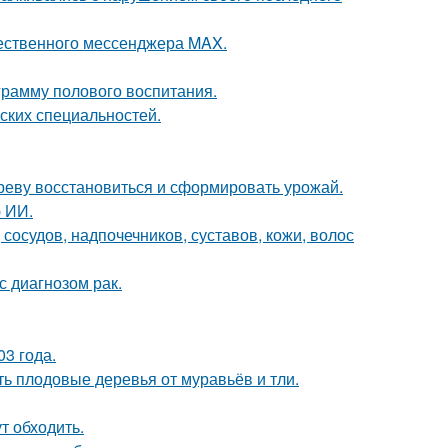
чественного мессенджера MAX.
рамму полового воспитания.
ских специальностей.
ереву восстановиться и сформировать урожай.
 ИИ.
осудов, надпочечников, суставов, кожи, волос
с диагнозом рак.
03 года.
ть плодовые деревья от муравьёв и тли.
т обходить.