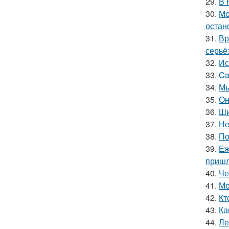
29.
В 
30.
Мо
остан
31.
Вр
серьё
32.
Ис
33.
Ca
34.
Мы
35.
Он
36.
Ши
37.
Не
38.
По
39.
Еж
пришл
40.
Че
41.
Мо
42.
Кт
43.
Ка
44.
Ле