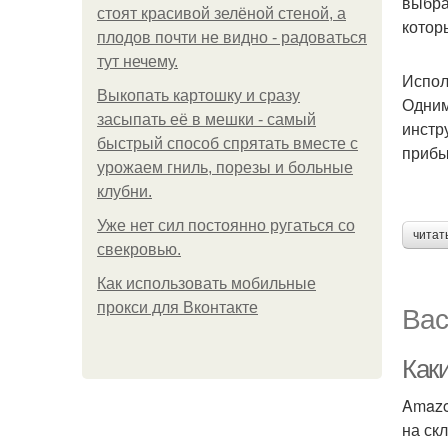
выбра
стоят красивой зелёной стеной, а
котор
плодов почти не видно - радоваться
тут нечему.
Испол
Выкопать картошку и сразу
Одним
засыпать её в мешки - самый
инстр
быстрый способ спрятать вместе с
прибы
урожаем гниль, порезы и больные
клубни.
Уже нет сил постоянно ругаться со
читат
свекровью.
Как использовать мобильные
Вас
прокси для Вконтакте
Как
Amazo
на ск