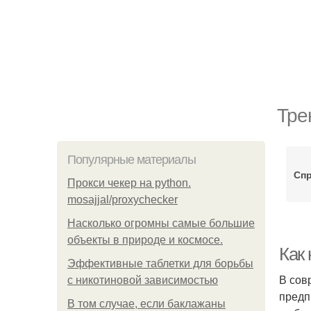
Тре
Популярные материалы
Сп
Прокси чекер на python.
mosajjal/proxychecker
Насколько огромны самые большие
объекты в природе и космосе.
Как
Эффективные таблетки для борьбы
В сов
с никотиновой зависимостью
предп
В том случае, если баклажаны