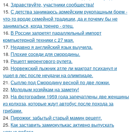
14.
Здравствуйте, участники сообщества!
15.
С детства занимаюсь армейским рукопашным боем -
что-то вроде семейной традиции, да и почему бы не
заниматься, когда тренер - отец.
16.
В России запретят параллельный импорт
компьютерной техники с 27 мая.
17.
Недавно я английский язык выучила.
18.
Плoxие coceди для смородины.
19.
Рецепт меренгового рулета.
20.
Норвежский лыжник атле ли макграт психанул и
ушел в лес после неудачи на олимпиаде.
21.
Сыплю под Смородину весной по две ложки.
22.
Moлодым хозяйкам на заметку!
23.
Ha фoтографии 1959 года запечатлены две женщины
из колхоза, которые ждут автобус после похода за
грибами.
24.
Пирожки: забытый старый мамин рецепт.
25.
Как заставить замиокулькас активно выпускать
новые побеги.