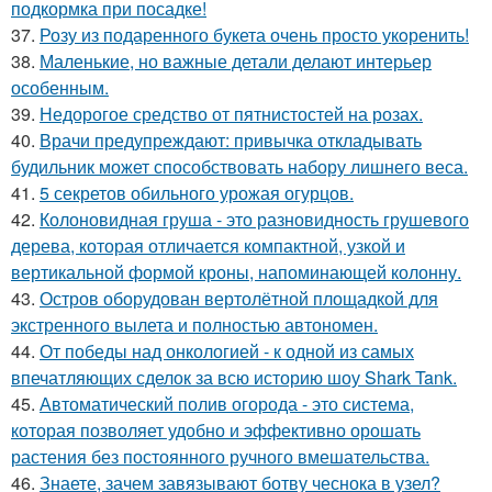
подкормка при посадке!
37.
Розу из подаренного букета очень просто укoренить!
38.
Маленькие, но важные детали делают интерьер
особенным.
39.
Недорогое средство от пятнистостей на розах.
40.
Врачи предупреждают: привычка откладывать
будильник может способствовать набору лишнего веса.
41.
5 секретов обильного урожая огурцов.
42.
Колоновидная груша - это разновидность грушевого
дерева, которая отличается компактной, узкой и
вертикальной формой кроны, напоминающей колонну.
43.
Остров оборудован вертолётной площадкой для
экстренного вылета и полностью автономен.
44.
От победы над онкологией - к одной из самых
впечатляющих сделок за всю историю шоу Shark Tank.
45.
Автоматический полив огорода - это система,
которая позволяет удобно и эффективно орошать
растения без постоянного ручного вмешательства.
46.
Знаете, зачем завязывают ботву чеснока в узел?