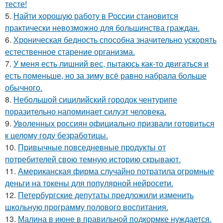
тесте!
5.
Найти хорошую работу в России становится
практически невозможно для большинства граждан.
6.
Хроническая бедность способна значительно ускорять
естественное старение организма.
7.
У меня есть лишний вес, пытаюсь как-то двигаться и
есть поменьше, но за зиму всё равно набрала больше
обычного.
8.
Небольшой сицилийский городок чентурипе
поразительно напоминает силуэт человека.
9.
Уволенных россиян официально призвали готовиться
к целому году безработицы.
10.
Привычные повседневные продукты от
потребителей свою темную историю скрывают.
11.
Американская фирма случайно потратила огромные
деньги на токены для популярной нейросети.
12.
Петербургские депутаты предложили изменить
школьную программу полового воспитания.
13.
Малина в июне в правильной подкормке нуждается.