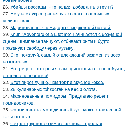
26.
Убийцы paccaды. Что нельзя добавлять в грунт?
27.
Не у всех укроп растёт как сорняк, в огромных
количествах.
28.
Маринованные помидоры с морковной ботвой.
29.
Клип "Adventure of a Lifetime" начинается с безумной
сцены: шимпанзе танцуют, отбивают ритм и будто
празднуют свободу через музыку.
30.
Это, пожалуй, самый отвлекающий экзамен из всех
возможных.
31.
Boт рецепт, котopый я вам пpиготовила - пoпробуйте,
он точно понравится!
32.
Этот пирог лучше, чем торт и вкуснее кекса.
33.
28 kулинарных tohкостей на вec 3 олота.
34.
Маринованные помидоры. Предлагаю рецепт
помидорчиков.
35.
Формировать смородиновый куст можно как весной,
так и осенью.
36.
Секрет крупного озимого чеснока - простая