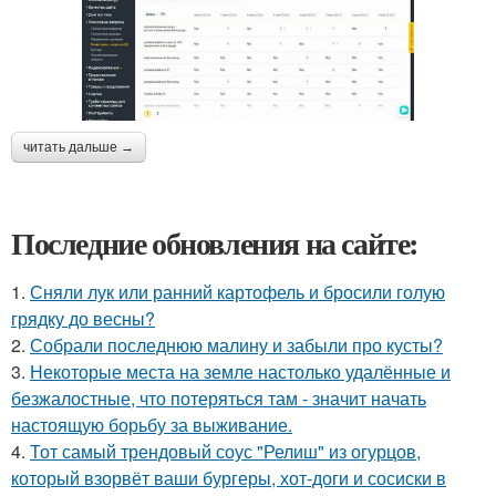
читать дальше →
Последние обновления на сайте:
1.
Сняли лук или ранний картофель и бросили голую
грядку до весны?
2.
Собрали последнюю малину и забыли про кусты?
3.
Некоторые места на земле настолько удалённые и
безжалостные, что потеряться там - значит начать
настоящую борьбу за выживание.
4.
Тот самый трендовый соус "Релиш" из огурцов,
который взорвёт ваши бургеры, хот-доги и сосиски в