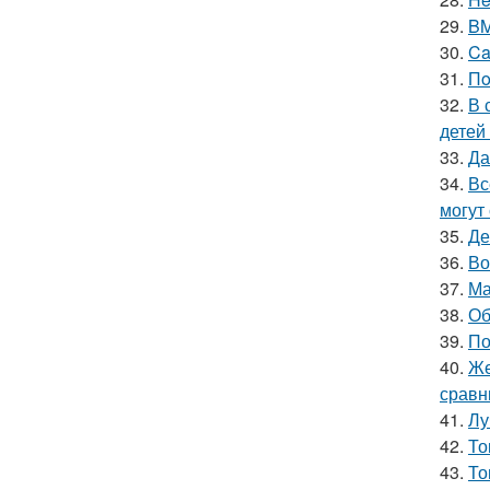
29.
BM
30.
Ca
31.
Пo
32.
В 
детей
33.
Да
34.
Вс
могут
35.
Де
36.
Во
37.
Ма
38.
Об
39.
По
40.
Же
сравн
41.
Лу
42.
То
43.
То