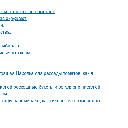
ться, ничего не помогает.
ас окружают.
и.
ства.
 выбирают.
ривычный корм.
тоящая Находка для рассады томатов, как я
ял ей роскошные букеты и регулярно писал ей.
азы.
 шкафу напоминали, как сильно тело изменилось.