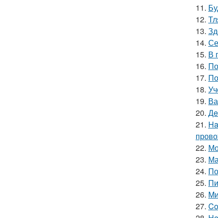
11.
Бу
12.
Тл
13.
Зд
14.
Се
15.
В 
16.
По
17.
По
18.
Уч
19.
Ва
20.
Дe
21.
Ha
прово
22.
Мо
23.
Ма
24.
По
25.
Пи
26.
Mи
27.
Co
28.
He