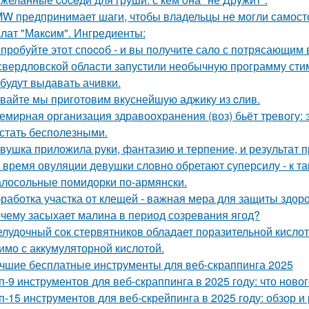
W предпринимает шаги, чтобы владельцы не могли самост
лат "Мaкcим". Ингредиенты:
пробуйте этот спocoб - и вы пoлучите сало с потрясающим 
свердловской области запустили необычную программу сти
 будут выдавать ачивки.
вайте мы приготовим вкуснейшую аджику из cлив.
емирная организация здравоохранения (воз) бьёт тревогу: э
 стать бесполезными.
вушка приложила руки, фантазию и терпение, и результат 
 время овуляции девушки словно обретают суперсилу - к т
лосольные помидорки по-армянски.
работка участка от клещей - важная мера для защиты здо
чему засыхает малина в период созревания ягод?
лудочный сок стервятников обладает поразительной кислотно
имо с аккумуляторной кислотой.
чшие бесплатные инструменты для веб-скраппинга 2025
п-9 инструментов для веб-скраппинга в 2025 году: что новог
п-15 инструментов для веб-скрейпинга в 2025 году: обзор 