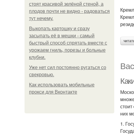
стоят красивой зелёной стеной, а
Кремл
плодов почти не видно - радоваться
Кремл
тут нечему.
резид
Выкопать картошку и сразу
засыпать её в мешки - самый
читат
быстрый способ спрятать вместе с
урожаем гниль, порезы и больные
клубни.
Вас
Уже нет сил постоянно ругаться со
свекровью.
Как
Как использовать мобильные
Моско
прокси для Вконтакте
множе
стоит
них м
1. Го
Госуд