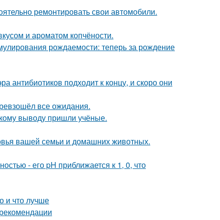
оятельно ремонтировать свои автомобили.
вкусом и ароматом копчёности.
мулирования рождаемости: теперь за рождение
ра антибиотиков подходит к концу, и скоро они
превзошёл все ожидания.
акому выводу пришли учёные.
ровья вашей семьи и домашних животных.
стью - его pH приближается к 1, 0, что
о и что лучше
и рекомендации