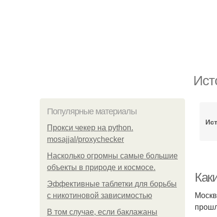
Ист
Популярные материалы
Ис
Прокси чекер на python.
mosajjal/proxychecker
Насколько огромны самые большие
объекты в природе и космосе.
Как
Эффективные таблетки для борьбы
Москв
с никотиновой зависимостью
прошл
В том случае, если баклажаны