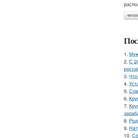
распо
читат
Пос
1.
Муж
2.
С 2
росси
3.
Что
4.
Уст
5.
Сов
6.
Кру
7.
Кру
зараб
8.
Род
9.
Haт
10.
Со