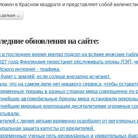
ложен в Красном квадрате и представляет собой величеств
ь дальше →
ледние обновления на сайте:
 в последнее время крепко подсел на всякие мужские пабл
027 года Финляндия перестанет обслуживать опоры ЛЭП, че
йского интернет - трафика.
 будет с землёй, если солнце внезапно исчезнет.
ала, что на самом деле нет никакого сервиса, чтобы оставит
ременные тюрьмы в разных странах мира совершенно по-р
пнейшие автомобильные бренды мира установили рекорды 
пнейшие мировые корпорации десятилетиями огромные сос
атывали.
ителей с двумя детьми временно освободят от регулярных 
уральная защита капусты от вредителей.
временные ученые пять неожиданных и удивительных факт