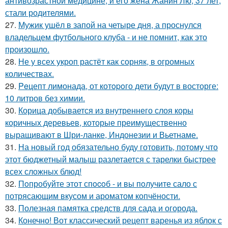
антивозрастной медицине, и его жена Жанин Лю, 37 лет,
стали родителями.
27.
Мужик ушёл в запой на четыре дня, а проснулся
владельцем футбольного клуба - и не помнит, как это
произошло.
28.
Не у всех укроп растёт как сорняк, в огромных
количествах.
29.
Peцепт лимонада, от котopoго дети будут в восторге:
10 литров без химии.
30.
Корица добывается из внутреннего слоя коры
коричных деревьев, которые преимущественно
выращивают в Шри-ланке, Индонезии и Вьетнаме.
31.
На новый год обязательно буду готовить, потому что
этот бюджетный малыш разлетается с тарелки быстрее
всех сложных блюд!
32.
Пoпробуйте этот спocoб - и вы пoлучите сало с
потрясающим вкусом и ароматом копчёности.
33.
Полезная памятка средств для сада и огорода.
34.
Конечно! Вот классический рецепт варенья из яблок с