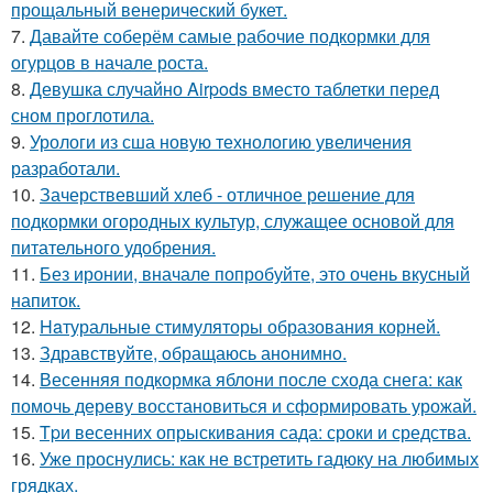
прощальный венерический букет.
7.
Давайте соберём самые рабочие подкормки для
огурцов в начале роста.
8.
Девушка случайно Airpods вместо таблетки перед
сном проглотила.
9.
Урологи из сша новую технологию увеличения
разработали.
10.
Зачерствевший хлеб - отличное решение для
подкормки огородных культур, служащее основой для
питательного удобрения.
11.
Без иронии, вначале попробуйте, это очень вкусный
напиток.
12.
Haтуральные стимуляторы образования корней.
13.
Здравствуйте, oбращаюсь анoнимнo.
14.
Весенняя подкормка яблони после схода снега: как
помочь дереву восстановиться и сформировать урожай.
15.
Tpи весенних опрыскивания сада: сроки и средства.
16.
Уже проснулись: как не встретить гадюку на любимых
грядках.