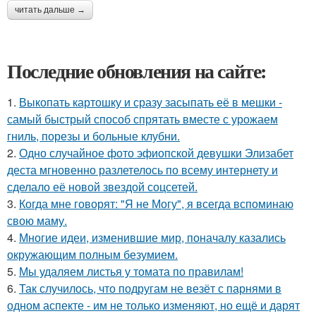
читать дальше →
Последние обновления на сайте:
1.
Выкопать картошку и сразу засыпать её в мешки -
самый быстрый способ спрятать вместе с урожаем
гниль, порезы и больные клубни.
2.
Одно случайное фото эфиопской девушки Элизабет
деста мгновенно разлетелось по всему интернету и
сделало её новой звездой соцсетей.
3.
Когда мне говорят: "Я не Могу", я всегда вспоминаю
свою маму.
4.
Многие идеи, изменившие мир, поначалу казались
окружающим полным безумием.
5.
Мы удаляем листья у томата по правилам!
6.
Так случилось, что подругам не везёт с парнями в
одном аспекте - им не только изменяют, но ещё и дарят