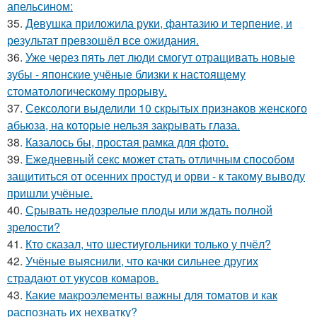
апельсином:
35.
Девушка приложила руки, фантазию и терпение, и
результат превзошёл все ожидания.
36.
Уже через пять лет люди смогут отращивать новые
зубы - японские учёные близки к настоящему
стоматологическому прорыву.
37.
Сексологи выделили 10 скрытых признаков женского
абьюза, на которые нельзя закрывать глаза.
38.
Казалось бы, простая рамка для фото.
39.
Ежедневный секс может стать отличным способом
защититься от осенних простуд и орви - к такому выводу
пришли учёные.
40.
Срывать недозрелые плоды или ждать полной
зрелости?
41.
Кто сказал, что шестиугольники только у пчёл?
42.
Учёные выяснили, что качки сильнее других
страдают от укусов комаров.
43.
Какие макроэлементы важны для томатов и как
распознать их нехватку?