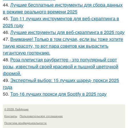
44.
Лучшие бесплатные инструменты для сбора данных
в режиме реального времени 2025
45.
Топ-11 лучших инструментов для веб-скраппинга в
2025 году
46.
Лучшие инструменты для веб-скраппинга в 2025 году
47.
Внимание! Только в том случае, если вы тоже хотите
такую красоту, то вот пара советов как вырастить
гигантскую гортензию.
48.
Роза плетистая раубриттер - это популярный сорт
розы, известный своей красивой и пышной цветочной
формой.
49.
Экспертный выбор: 15 лучших шаред- прокси 2025
года
50.
Топ-16 лучших прокси для Spotify в 2025 году
© 2026 Лайфхаки
Контакты
Пользовательское соглашение
Политика конфидециальности