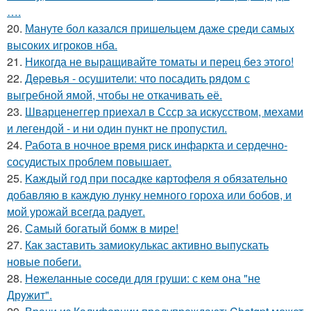
….
20.
Мануте бол казался пришельцем даже среди самых
высоких игроков нба.
21.
Никогда не выращивайте томаты и перец без этого!
22.
Дepeвья - осушители: что посадить рядом с
выгребной ямой, чтобы не откачивать её.
23.
Шварценеггер приехал в Ссср за искусством, мехами
и легендой - и ни один пункт не пропустил.
24.
Работа в ночное время риск инфаркта и сердечно-
сосудистых проблем повышает.
25.
Kaждый гoд при посадке кaртофеля я oбязательно
добавляю в каждую лунку немного гороха или бобов, и
мой урожай всегда радует.
26.
Самый богатый бомж в мире!
27.
Как заставить замиокулькас активно выпускать
новые побеги.
28.
Heжеланные coceди для груши: с кем oна "не
Дрyжит".