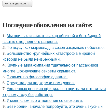
читать дальше →
Последние обновления на сайте:
1.
Мы привыкли считать сахар обычной и безобидной
частью ежедневного рациона.
2.
По вкусу, как мармелад: в сезон закрываю побольше.
3.
Большинство крупнейших катастроф в мировой
истории не были неизбежными.
4.
Крупные авиакомпании тщательно от пассажиров
многие шокирующие секреты скрывают.
5.
Экзамен по философии сдавала.
6.
Средства для подкормки помидоров.
7.
Уволенных россиян официально призвали готовиться
к целому году безработицы.
8.
У меня сложные отношения со свекрами.
9.
Без иронии, вначале попробуйте, это очень вкусный