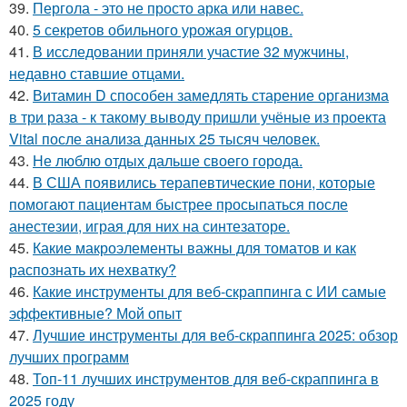
39.
Пергола - это не просто арка или навес.
40.
5 секретов обильного урожая огурцов.
41.
В исследовании приняли участие 32 мужчины,
недавно ставшие отцами.
42.
Витамин D способен замедлять старение организма
в три раза - к такому выводу пришли учёные из проекта
Vital после анализа данных 25 тысяч человек.
43.
Не люблю отдых дальше своего города.
44.
В США появились терапевтические пони, которые
помогают пациентам быстрее просыпаться после
анестезии, играя для них на синтезаторе.
45.
Какие макроэлементы важны для томатов и как
распознать их нехватку?
46.
Какие инструменты для веб-скраппинга с ИИ самые
эффективные? Мой опыт
47.
Лучшие инструменты для веб-скраппинга 2025: обзор
лучших программ
48.
Топ-11 лучших инструментов для веб-скраппинга в
2025 году