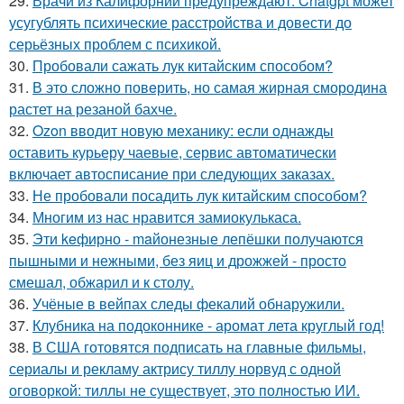
29.
Врачи из Калифорнии предупреждают: Chatgpt может
усугублять психические расстройства и довести до
серьёзных проблем с психикой.
30.
Пробовали сажать лук китайским способом?
31.
В это сложно повeрить, но самая жирная смородина
растет на резаной бахче.
32.
Ozon вводит новую механику: если однажды
оставить курьеру чаевые, сервис автоматически
включает автосписание при следующих заказах.
33.
Не пробовали посадить лук китайским способом?
34.
Многим из нас нравится замиокулькаса.
35.
Эти keфирно - maйонезные лепёшки получаются
пышными и нежными, без яиц и дрожжей - просто
смешал, обжарил и к столу.
36.
Учёные в вейпах следы фекалий обнаружили.
37.
Клубника на подоконнике - аромат лета круглый год!
38.
В США готовятся подписать на главные фильмы,
сериалы и рекламу актрису тиллу норвуд с одной
оговоркой: тиллы не существует, это полностью ИИ.