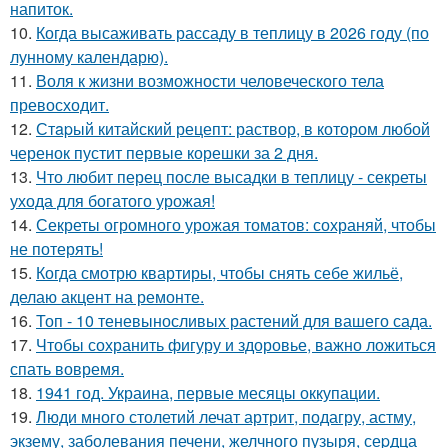
напиток.
10.
Когда высаживать рассаду в теплицу в 2026 году (по
лунному календарю).
11.
Воля к жизни возможности человеческого тела
превосходит.
12.
Стapый китайский рецепт: раствор, в котором любой
черенок пустит первые корешки за 2 дня.
13.
Что любит перец после высадки в теплицу - секреты
ухода для богатого урожая!
14.
Секреты огромного урожая томатов: сохраняй, чтобы
не потерять!
15.
Когда смотрю квартиры, чтобы снять себе жильё,
делаю акцент на ремонте.
16.
Топ - 10 теневыносливых растений для вашего сада.
17.
Чтобы сохранить фигуру и здоровье, важно ложиться
спать вовремя.
18.
1941 год. Украина, первые месяцы оккупации.
19.
Люди много столетий лечат артрит, подагру, астму,
экзему, заболевания печени, желчного пузыря, сеpдца