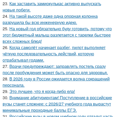
23.
Как заставить замиокулькас активно выпускать
новые побеги.
24.
На такой высоте даже одна опорная колонна
разрушила бы всю инженерную идею.
25.
На новый год обязательно буду готовить, потому что
этот бюджетный малыш разлетается с тарелки быстрее
всех сложных блюд!
26.
Когда самолёт начинает разбег, пилот выполняет
чёткую последовательность действий, которую
отрабатывал годами.
27.
Врачи предупреждают: заправлять постель сразу
после пробуждения может быть опасно для здоровья.
28.
В 2026 году в России ожидается волна сокращений
персонала.
29.
Это лучшее, что я когда-либо ела!
30.
Внимание абитуриентам! Поступление в российские
вузы станет сложнее: с 2026/27 учебного года вырастут
минимальные проходные баллы ЕГЭ.
31.
Российские вузы в новом учебном году отдадут часть