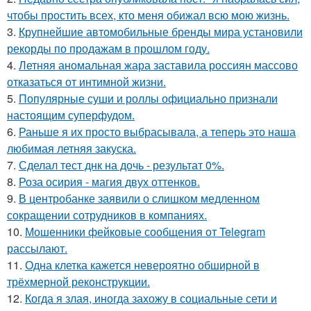
чтобы простить всех, кто меня обижал всю мою жизнь.
3.
Крупнейшие автомобильные бренды мира установили
рекорды по продажам в прошлом году.
4.
Летняя аномальная жара заставила россиян массово
отказаться от интимной жизни.
5.
Популярные суши и роллы официально признали
настоящим суперфудом.
6.
Раньше я их просто выбрасывала, а теперь это наша
любимая летняя закуска.
7.
Сделал тест днк на дочь - результат 0%.
8.
Роза осирия - магия двух оттенков.
9.
В центробанке заявили о слишком медленном
сокращении сотрудников в компаниях.
10.
Мошенники фейковые сообщения от Telegram
рассылают.
11.
Одна клетка кажется невероятно обширной в
трёхмерной реконструкции.
12.
Когда я злая, иногда захожу в социальные сети и