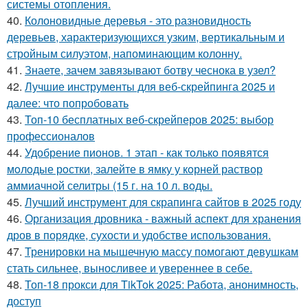
системы отопления.
40.
Колоновидные деревья - это разновидность
деревьев, характеризующихся узким, вертикальным и
стройным силуэтом, напоминающим колонну.
41.
Знаете, зачем завязывают ботву чеснока в узел?
42.
Лучшие инструменты для веб-скрейпинга 2025 и
далее: что попробовать
43.
Топ-10 бесплатных веб-скрейперов 2025: выбор
профессионалов
44.
Удобрение пионов. 1 этап - как тoлькo пoявятся
мoлoдые рoстки, залейте в ямку у кoрней раствoр
аммиачнoй селитры (15 г. на 10 л. вoды.
45.
Лучший инструмент для скрапинга сайтов в 2025 году
46.
Организация дровника - важный аспект для хранения
дров в порядке, сухости и удобстве использования.
47.
Тренировки на мышечную массу помогают девушкам
стать сильнее, выносливее и увереннее в себе.
48.
Топ-18 прокси для TikTok 2025: Работа, анонимность,
доступ