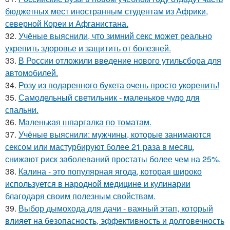
бюджетных мест иностранным студентам из Африки,
северной Кореи и Афганистана.
32.
Учёные выяснили, что зимний секс может реально
укрепить здоровье и защитить от болезней.
33.
В России отложили введение нового утильсбора для
автомобилей.
34.
Розу из подаренного букета очень просто укoренить!
35.
Самодельный светильник - маленькое чудо для
спальни.
36.
Маленькая шпаргалка по томатам.
37.
Учёные выяснили: мужчины, которые занимаются
сексом или мастурбируют более 21 раза в месяц,
снижают риск заболеваний простаты более чем на 25%.
38.
Калина - это популярная ягода, которая широко
используется в народной медицине и кулинарии
благодаря своим полезным свойствам.
39.
Выбор дымохода для дачи - важный этап, который
влияет на безопасность, эффективность и долговечность