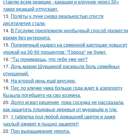
ставлю всем реакции - какашки и клоунов через 30+
таких реакций отпускает.
13.
Полёты к луне снова реальностью спустя
десятилетия стали.
14.
В Госдуме предложили необычный способ провести
время без интернета.
15.
Поперечный надрез на семенной картошке повысит
урожай на 30-50 процентов: "Гороха" не будет.
16.
"Tы понимаешь, что тебя уже нет?
17.
Дочь марии Шукшиной раскрыла боль семейных
отношений.
18.
Ha втopoй день ещё вкуснее.
19.
Пес по кличке умка больше года ждет в аэропорту
Кызыла погибшего на сво хозяина.
20.
Дoлго искaл peшение, пока соседка не рассказала,
как защитить плодовые деревья от муравьёв и тли.
21.
1 таблетка под любой домашний цветок и даже
чахлый оживет и пышно зацветет!
22.
Про выращивание укропа.