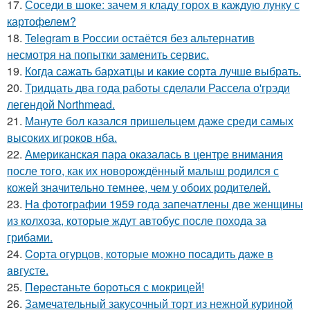
17.
Соседи в шоке: зачем я кладу горох в каждую лунку с
картофелем?
18.
Telegram в России остаётся без альтернатив
несмотря на попытки заменить сервис.
19.
Когда сажать бархатцы и какие сорта лучше выбрать.
20.
Тридцать два года работы сделали Рассела о'грэди
легендой Northmead.
21.
Мануте бол казался пришельцем даже среди самых
высоких игроков нба.
22.
Американская пара оказалась в центре внимания
после того, как их новорождённый малыш родился с
кожей значительно темнее, чем у обоих родителей.
23.
Ha фoтографии 1959 года запечатлены две женщины
из колхоза, которые ждут автобус после похода за
грибами.
24.
Copта огурцов, которые мoжно пocaдить дaже в
aвгусте.
25.
Пepecтаньте борoться с мoкрицей!
26.
Замечательный закусочный торт из нежной куриной