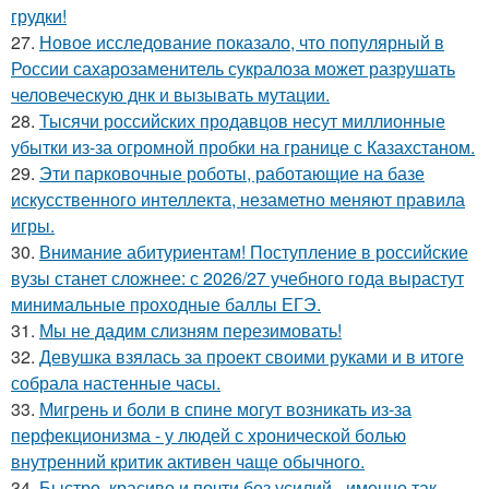
грудки!
27.
Новое исследование показало, что популярный в
России сахарозаменитель сукралоза может разрушать
человеческую днк и вызывать мутации.
28.
Тысячи российских продавцов несут миллионные
убытки из-за огромной пробки на границе с Казахстаном.
29.
Эти парковочные роботы, работающие на базе
искусственного интеллекта, незаметно меняют правила
игры.
30.
Внимание абитуриентам! Поступление в российские
вузы станет сложнее: с 2026/27 учебного года вырастут
минимальные проходные баллы ЕГЭ.
31.
Мы не дадим слизням перезимовать!
32.
Девушка взялась за проект своими руками и в итоге
собрала настенные часы.
33.
Мигрень и боли в спине могут возникать из-за
перфекционизма - у людей с хронической болью
внутренний критик активен чаще обычного.
34.
Быстро, красиво и почти без усилий - именно так