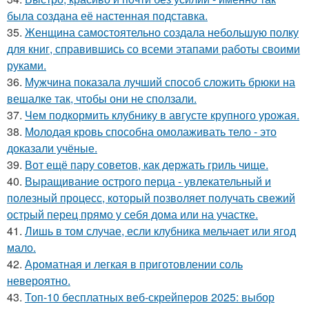
была создана её настенная подставка.
35.
Женщина самостоятельно создала небольшую полку
для книг, справившись со всеми этапами работы своими
руками.
36.
Мужчина показала лучший способ сложить брюки на
вешалке так, чтобы они не сползали.
37.
Чем подкормить клубнику в августе крупного урожая.
38.
Молодая кровь способна омолаживать тело - это
доказали учёные.
39.
Вот ещё пару советов, как держать гриль чище.
40.
Выращивание острого перца - увлекательный и
полезный процесс, который позволяет получать свежий
острый перец прямо у себя дома или на участке.
41.
Лишь в том случае, если клубника мельчает или ягод
мало.
42.
Ароматная и легкая в приготовлении соль
невероятно.
43.
Топ-10 бесплатных веб-скрейперов 2025: выбор