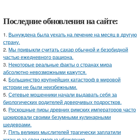
Последние обновления на сайте:
1.
Вынуждена была уехать на лечение на месяц в другую
страну.
2.
Мы привыкли считать сахар обычной и безобидной
частью ежедневного рациона.
3.
Некоторые реальные факты о странах мира
абсолютно невозможными кажутся.
4.
Большинство крупнейших катастроф в мировой
истории не были неизбежными.
5.
Сетевые мошенники начали выдавать себя за
биологических родителей доверчивых подростков.
6.
Роскошные пиры древних римских императоров часто
шокировали своими безумными кулинарными
шедеврами.
7.
Пять великих мыслителей трагически заплатили
жизнью за свои смелые убеждения.