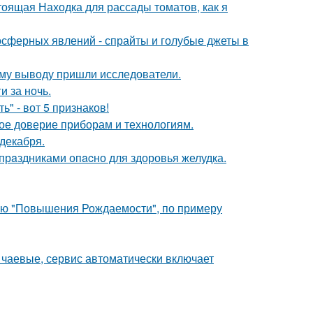
тоящая Находка для рассады томатов, как я
мосферных явлений - спрайты и голубые джеты в
кому выводу пришли исследователи.
и за ночь.
" - вот 5 признаков!
ое доверие приборам и технологиям.
декабря.
рaздниками опacно для здоровья желудка.
лью "Повышения Рождаемости", по примеру
 чаевые, сервис автоматически включает