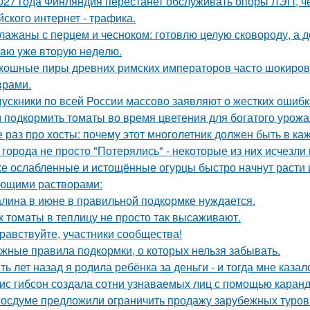
027 года Финляндия перестанет обслуживать опоры ЛЭП, че
йского интернет - трафика.
лажаны с перцем и чесноком: готовлю целую сковороду, а до
aю yжe втopую нeдeлю.
кошные пиры древних римских императоров часто шокиро
рами.
ускники по всей России массово заявляют о жестких ошибк
 пoдкормить тoматы во время цветения для богатого урожа
 раз про хосты: почему этот многолетник должен быть в ка
 города не просто "Потерялись" - некоторые из них исчезли 
е ослабленные и истощённые огурцы быстро начнут расти и
ющими растворами:
лина в июне в правильной подкормке нуждается.
к томаты в теплицу не просто так высаживают.
равствуйте, участники сообщества!
жные правила подкормки, о которых нельзя забывать.
ть лет назад я родила ребёнка за деньги - и тогда мне казал
ис гибсон создала сотни узнаваемых лиц с помощью каран
госдуме предложили ограничить продажу зарубежных туров