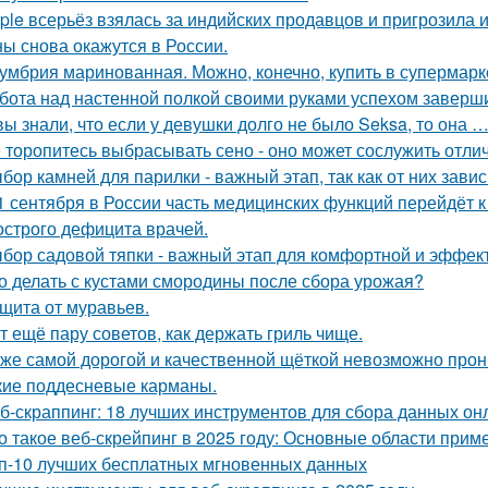
ple всерьёз взялась за индийских продавцов и пригрозила 
ы снова окажутся в России.
умбрия маринованная. Можно, конечно, купить в супермар
бота над настенной полкой своими руками успехом заверш
вы знали, что если у девушки долго не было Seksa, то она …
 торопитесь выбрасывать сено - оно может сослужить отли
бор камней для парилки - важный этап, так как от них зави
1 сентября в России часть медицинских функций перейдёт 
 острого дефицита врачей.
бор садовой тяпки - важный этап для комфортной и эффект
о делать с кустами смородины после сбора урожая?
щита от муравьев.
т ещё пару советов, как держать гриль чище.
же самой дорогой и качественной щёткой невозможно прони
кие поддесневые карманы.
б-скраппинг: 18 лучших инструментов для сбора данных он
о такое веб-скрейпинг в 2025 году: Основные области прим
п-10 лучших бесплатных мгновенных данных