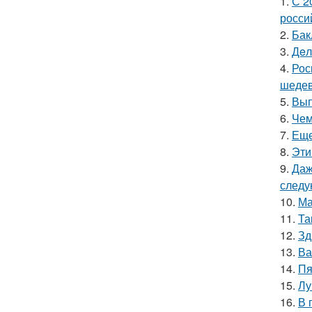
1.
С 2
росси
2.
Бак
3.
Дeл
4.
Рос
шедев
5.
Вып
6.
Чем
7.
Еще
8.
Эти
9.
Даж
следу
10.
Ма
11.
Та
12.
Зд
13.
Ва
14.
Пя
15.
Лу
16.
В 