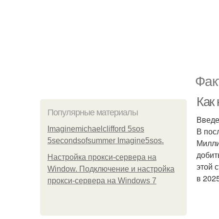
Фак
Как
Популярные материалы
Введ
Imaginemichaelclifford 5sos
В пос
5secondsofsummer Imagine5sos.
Милли
добит
Настройка прокси-сервера на
этой 
Window. Подключение и настройка
в 2025
прокси-сервера на Windows 7