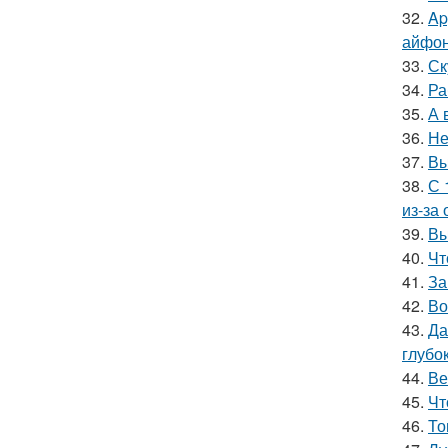
32.
Ap
айфон
33.
Ск
34.
Ра
35.
А 
36.
Не
37.
Вы
38.
С 
из-за
39.
Вы
40.
Чт
41.
За
42.
Во
43.
Да
глубо
44.
Ве
45.
Чт
46.
То