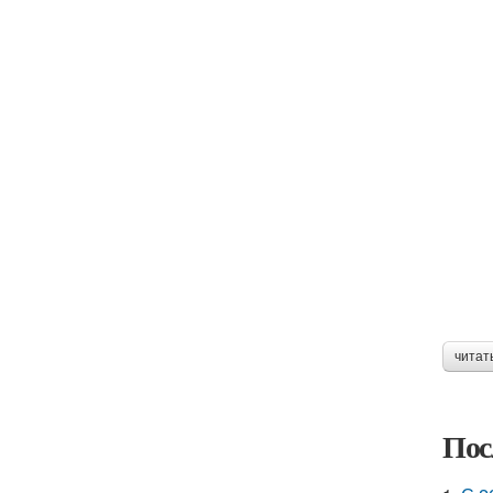
читат
Пос