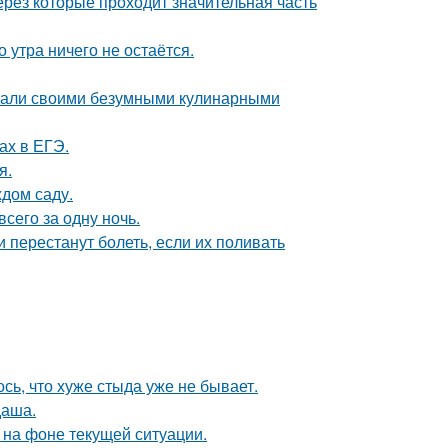
рез которые проходит значительная часть
 утра ничего не остаётся.
вали своими безумными кулинарными
ах в ЕГЭ.
я.
ждом саду.
всего за одну ночь.
 перестанут болеть, если их поливать
ось, что хуже стыда уже не бывает.
даша.
 на фоне текущей ситуации.