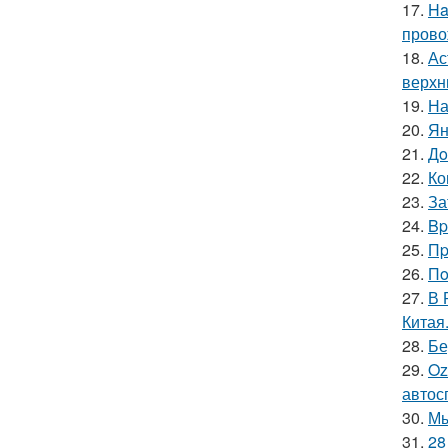
17.
Ha
прово
18.
Ас
верхн
19.
На
20.
Ян
21.
Дo
22.
Ко
23.
За
24.
Bp
25.
Пp
26.
Пo
27.
В 
Китая
28.
Бе
29.
Oz
автос
30.
Мы
31.
28