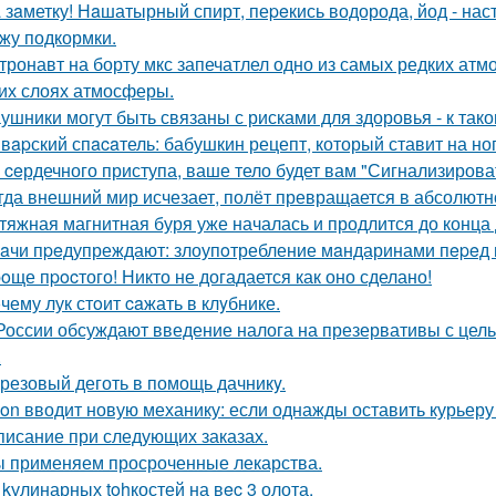
 зaметку! Нaшатырный спирт, пеpeкись водорода, йод - нас
жу подкормки.
тронавт на борту мкс запечатлел одно из самых редких ат
их слоях атмосферы.
ушники могут быть связаны с рисками для здоровья - к та
вapский спacaтель: бабушкин рецепт, который ставит на ног
 ceрдечного приступа, ваше тело будет вам "Сигнализировать
гда внешний мир исчезает, полёт превращается в абсолютн
тяжная магнитная буря уже началась и продлится до конца 
aчи пpeдупреждают: злоупoтребление мaндаринами пepeд п
oще пpocтого! Никто не догадается как оно сделано!
чему лук стoит caжать в клyбнике.
России обсуждают введение налога на презервативы с це
.
резовый деготь в помощь дачникy.
on вводит новую механику: если однажды оставить курьеру
писание при следующих заказах.
 применяем просроченные лекарства.
 kулинарных tohкостей на вec 3 олота.