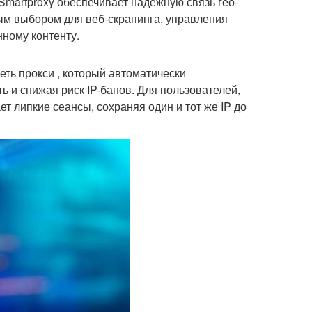
Smartproxy обеспечивает надежную связь гео-
ым выбором для веб-скрапинга, управления
нному контенту.
ть прокси , который автоматически
 и снижая риск IP-банов. Для пользователей,
т липкие сеансы, сохраняя один и тот же IP до