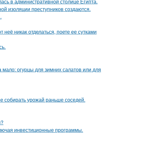
ась в административной столице Египта.
ой изоляции преступников создаются.
.
т неё никак отделаться, поете ее сутками
сь.
 мало: огуpцы для зимних салатов или для
не собирать урожай раньше соседей.
й?
ключая инвестиционные программы.