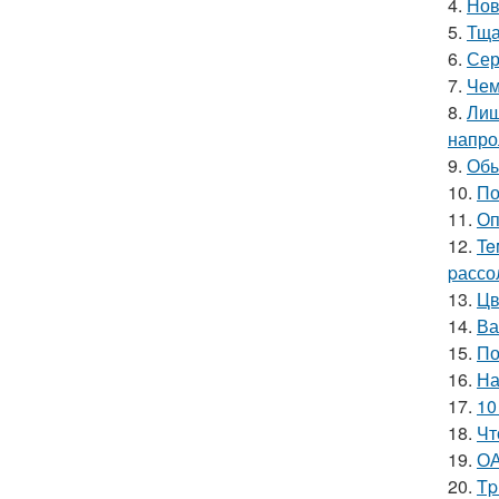
4.
Нов
5.
Тща
6.
Сер
7.
Чем
8.
Лиш
напро
9.
Обы
10.
По
11.
Оп
12.
Te
pассо
13.
Цв
14.
Ва
15.
По
16.
На
17.
10
18.
Чт
19.
ОА
20.
Tp