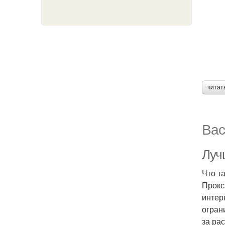
читат
Вас
Луч
Что т
Прокс
интер
огран
за ра