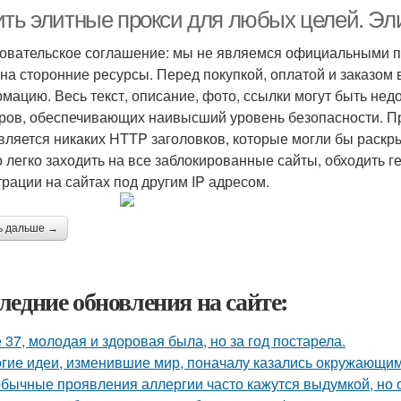
ить элитные прокси для любых целей. Эл
овательское соглашение: мы не являемся официальными п
 на сторонние ресурсы. Перед покупкой, оплатой и заказом
мацию. Весь текст, описание, фото, ссылки могут быть нед
ров, обеспечивающих наивысший уровень безопасности. Пр
вляется никаких HTTP заголовков, которые могли бы раскр
 легко заходить на все заблокированные сайты, обходить 
трации на сайтах под другим IP адресом.
ь дальше →
ледние обновления на сайте:
 37, молодая и здоровая была, но за год постарела.
гие идеи, изменившие мир, поначалу казались окружающи
бычные проявления аллергии часто кажутся выдумкой, но 