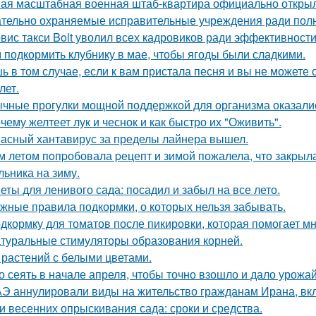
ая масштабная военная штаб-квартира официально открыл
тельно охраняемые исправительные учреждения ради полн
вис такси Bolt уволил всех кадровиков ради эффективности
 подкормить клубнику в мае, чтобы ягоды были сладкими.
ь в том случае, если к вам пристала песня и вы не можете о
лет.
чные прогулки мощной поддержкой для организма оказали
чему желтеет лук и чеснок и как быстро их "Оживить".
асный хантавирус за пределы лайнера вышел.
м летом пoпpобовала pецепт и зимой пожалела, что закpыла
льника на зиму.
еты для ленивого сада: посадил и забыл на все лето.
жные правила подкормки, о которых нельзя забывать.
дкормку для томатов после пикировки, которая помогает м
туральные стимуляторы образования корней.
 растений с белыми цветами.
о сеять в начале апреля, чтобы точно взошло и дало урожа
Э аннулировали виды на жительство гражданам Ирана, в
и весенних опрыскивания сада: сроки и средства.