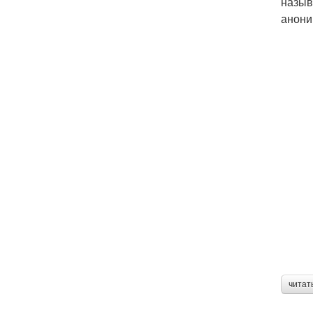
назыв
анони
читат