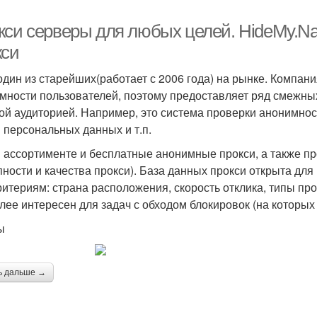
кси серверы для любых целей. HideMy.N
кси
 один из старейших(работает с 2006 года) на рынке. Компан
мности пользователей, поэтому предоставляет ряд смежных
ой аудиторией. Например, это система проверки анонимнос
и персональных данных и т.п.
в ассортименте и бесплатные анонимные прокси, а также пр
пности и качества прокси). База данных прокси открыта для
ритериям: страна расположения, скорость отклика, типы пр
лее интересен для задач с обходом блокировок (на которых
ы
ь дальше →