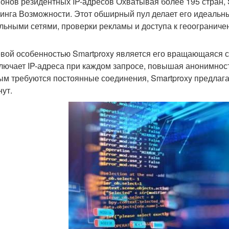
онов резидентных IP-адресов Охватывая более 195 стран, 
тинга Возможности. Этот обширный пул делает его идеальн
льными сетями, проверки рекламы и доступа к геоограниче
вой особенностью Smartproxy является его вращающаяся се
лючает IP-адреса при каждом запросе, повышая анонимность
ым требуются постоянные соединения, Smartproxy предлагае
нут.