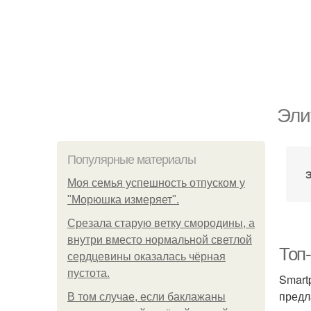
Эли
Популярные материалы
Моя семья успешность отпуском у
"Морюшка измеряет".
Срезала старую ветку смородины, а
внутри вместо нормальной светлой
Топ
сердцевины оказалась чёрная
пустота.
Smart
предл
В том случае, если баклажаны