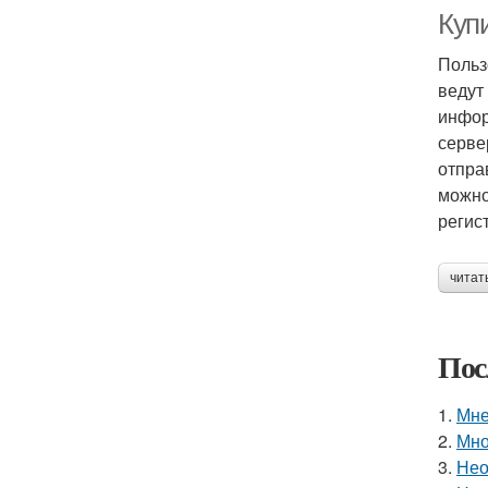
Куп
Польз
ведут
инфор
серве
отпра
можно
регис
читат
Пос
1.
Мне
2.
Мно
3.
Нео