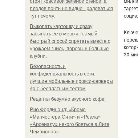
милли
стоят красивой зелёной стеной, а
тарге
плодов почти не видно - радоваться
социа
тут нечему.
Выкопать картошку и сразу
Ключе
засыпать её в мешки - самый
перек
быстрый способ спрятать вместе с
котор
урожаем гниль, порезы и больные
30 ми
клубни.
Безопасность и
конфиденциальность в сети:
лучшие мобильные прокси-серверы
4g с бесплатным тестом
Рецепты безумно вкусного кофе.
Рио Фердинанд: «Кроме
«Манчестера Сити» и «Реала»
«Арсеналу» некого бояться в Лиге
Чемпионов»