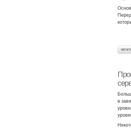
Основ
Перед
котор
читат
Про
сер
Больш
в зав
уровн
урове
Некот