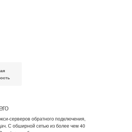
ная
ность
его
окси-серверов обратного подключения,
ч. С обширной сетью из более чем 40