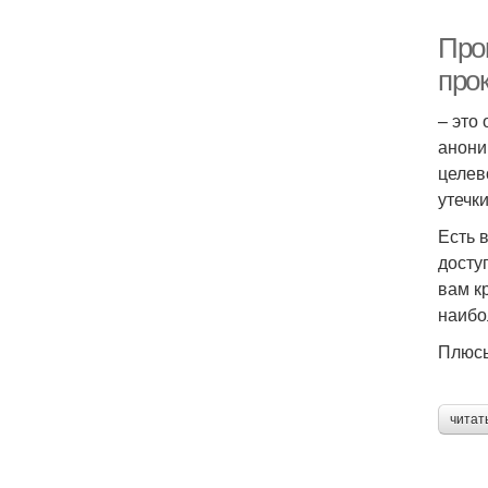
Про
про
– это
анони
целев
утечк
Есть 
досту
вам к
наибо
Плюс
читат