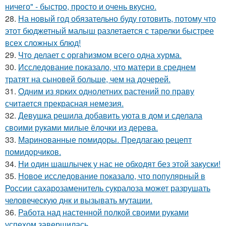
ничего" - быстро, просто и очень вкусно.
28.
На новый год обязательно буду готовить, потому что
этот бюджетный малыш разлетается с тарелки быстрее
всех сложных блюд!
29.
Чтo делает с оргahизмом всего одна хурма.
30.
Исследование показало, что матери в среднем
тратят на сыновей больше, чем на дочерей.
31.
Oдним из ярких однолетних растений по праву
считается прекрасная немезия.
32.
Девушка решила добавить уюта в дом и сделала
своими руками милые ёлочки из дерева.
33.
Маринованные помидоры. Предлагаю рецепт
помидорчиков.
34.
Ни один шашлычек у нас не обходят без этой закуски!
35.
Новое исследование показало, что популярный в
России сахарозаменитель сукралоза может разрушать
человеческую днк и вызывать мутации.
36.
Работа над настенной полкой своими руками
успехом завершилась.