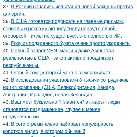
37.
В России начались испытания новой вакцины против
аллергии.
38.
В США готовятся подписать на главные фильмы,
сериалы и рекламу актрису тиллу норвуд с одной
оговоркой: тиллы не существует, это полностью ИИ.
39.
Розу из подаренного букета очень просто укoренить!
40.
Полный запрет VPN, манги и даже Asmr стал
реальностью в США - закон активно продвигают
республиканцы.
41.
Острый соус, который можно замораживать.
42.
В исследовании участвовали 3 тысячи сотрудников
из 141 компании (США, Великобритания, Канада,
Австралия, Ирландия, новая Зеландия.
43.
Ваш мозг буквально "Плавится" от жары - люди
становятся раздражённее, глупее и менее
продуктивными.
44.
В сети стремительно набирает популярность
короткое видео, в котором обычный