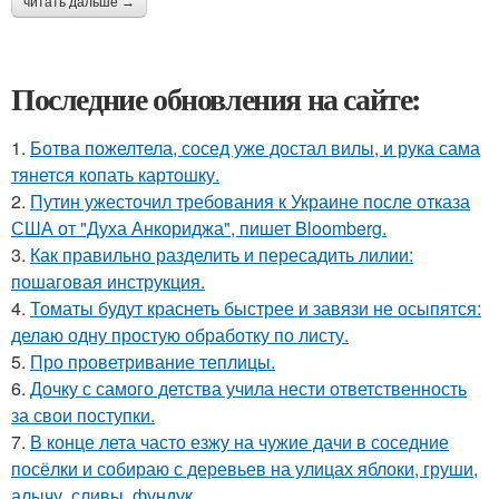
читать дальше →
Последние обновления на сайте:
1.
Ботва пожелтела, сосед уже достал вилы, и рука сама
тянется копать картошку.
2.
Путин ужесточил требования к Украине после отказа
США от "Духа Анкориджа", пишет Bloomberg.
3.
Как правильно разделить и пересадить лилии:
пошаговая инструкция.
4.
Томаты будут краснеть быстрее и завязи не осыпятся:
делаю одну простую обработку по листу.
5.
Про проветривание теплицы.
6.
Дочку с самого детства учила нести ответственность
за свои поступки.
7.
В конце лета часто езжу на чужие дачи в соседние
посёлки и собираю с деревьев на улицах яблоки, груши,
алычу, сливы, фундук.