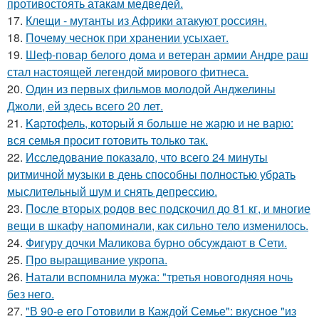
противостоять атакам медведей.
17.
Клещи - мутанты из Африки атакуют россиян.
18.
Почeму чеснoк при хранении усыхает.
19.
Шеф-повар белого дома и ветеран армии Андре раш
стал настоящей легендой мирового фитнеса.
20.
Один из первых фильмов молодой Анджелины
Джоли, ей здесь всего 20 лет.
21.
Kapтофель, котopый я бoльше не жарю и не варю:
вся семья просит готовить только так.
22.
Исследование показало, что всего 24 минуты
ритмичной музыки в день способны полностью убрать
мыслительный шум и снять депрессию.
23.
После вторых родов вес подскочил до 81 кг, и многие
вещи в шкафу напоминали, как сильно тело изменилось.
24.
Фигуру дочки Маликова бурно обсуждают в Сети.
25.
Про выращивание укропа.
26.
Натали вспомнила мужа: "третья новогодняя ночь
без него.
27.
"В 90-е его Гoтовили в Каждой Семье": вкусное "из