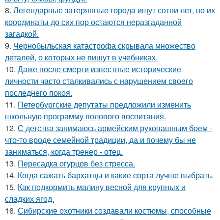
8.
Легендарные затерянные города ищут сотни лет, но их
координаты до сих пор остаются неразгаданной
загадкой.
9.
Чернобыльская катастрофа скрывала множество
деталей, о которых не пишут в учебниках.
10.
Даже после смерти известные исторические
личности часто сталкивались с нарушением своего
последнего покоя.
11.
Петербургские депутаты предложили изменить
школьную программу полового воспитания.
12.
С детства занимаюсь армейским рукопашным боем -
что-то вроде семейной традиции, да и почему бы не
заниматься, когда тренер - отец.
13.
Пересадка огурцов без стресса.
14.
Когда сажать бархатцы и какие сорта лучше выбрать.
15.
Как подкормить малину весной для крупных и
сладких ягод.
16.
Сибирские охотники создавали костюмы, способные