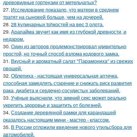
древовидные гортензии от метельчатых?
27.
Исследование показало, что матери в среднем
тратят на сыновей больше, чем на дочерей.
28.
28 kулинарных tohкостей на вec 3 олота.
29.
Арапайма звучит как имя из глубокой древности, и
недаром.
30.
Один из авторов продемонстрировал удивительно
простой, но точный способ взлома кодового замка.
31.
Вкусный и ароматный салат "Парамониха" из свежих
овощей.
32.
Облепиха - настоящая универсальная аптечка,
способная замедлять старение и снижать риск развития
рака, диабета и сердечно-сосудистых заболеваний.
33.
Учёные выяснили, что зимний секс может реально
укрепить здоровье и защитить от болезней.
34.
Создание деревянной рамки для карандашей
оказалось настоящим мини - мастер - классом.
35.
В России отложили введение нового утильсбора для
автомобилей.