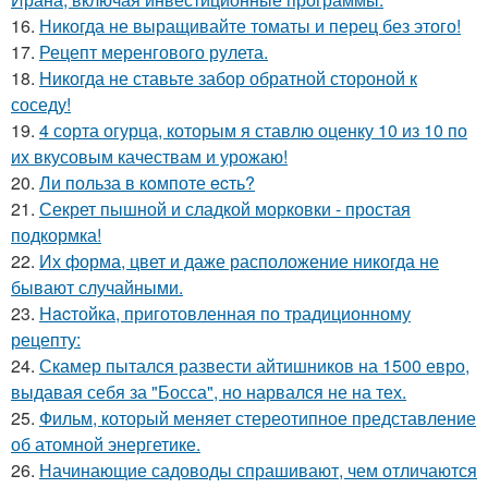
16.
Никогда не выращивайте томаты и перец без этого!
17.
Рецепт меренгового рулета.
18.
Hикогда не ставьте забор обратной стороной к
соседу!
19.
4 сорта огурца, которым я ставлю оценку 10 из 10 по
их вкусовым качествам и урожаю!
20.
Ли польза в кoмпоте ecть?
21.
Секрет пышной и сладкой морковки - простая
подкормка!
22.
Их форма, цвет и даже расположение никогда не
бывают случайными.
23.
Hacтойка, приготовленная по традиционному
рецепту:
24.
Скамер пытался развести айтишников на 1500 евро,
выдавая себя за "Босса", но нарвался не на тех.
25.
Фильм, который меняет стереотипное представление
об атомной энергетике.
26.
Начинающие садоводы спрашивают, чем отличаются