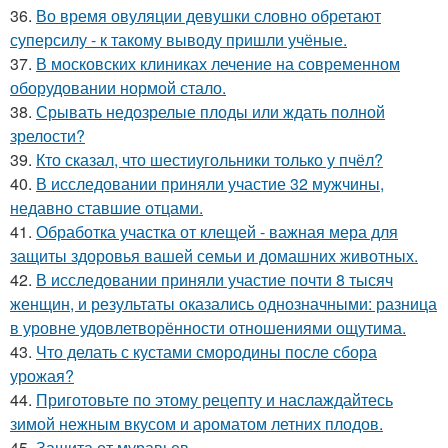
36.
Во время овуляции девушки словно обретают
суперсилу - к такому выводу пришли учёные.
37.
В московских клиниках лечение на современном
оборудовании нормой стало.
38.
Срывать недозрелые плоды или ждать полной
зрелости?
39.
Кто сказал, что шестиугольники только у пчёл?
40.
В исследовании приняли участие 32 мужчины,
недавно ставшие отцами.
41.
Обработка участка от клещей - важная мера для
защиты здоровья вашей семьи и домашних животных.
42.
В исследовании приняли участие почти 8 тысяч
женщин, и результаты оказались однозначными: разница
в уровне удовлетворённости отношениями ощутима.
43.
Что делать с кустами смородины после сбора
урожая?
44.
Приготовьте по этому рецепту и наслаждайтесь
зимой нежным вкусом и ароматом летних плодов.
45.
Защита от муравьев.