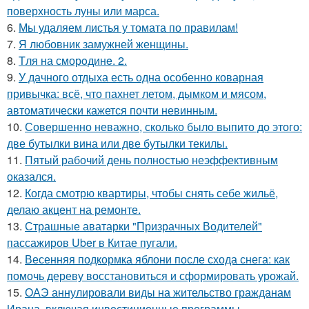
поверхность луны или марса.
6.
Мы удаляем листья у томата по правилам!
7.
Я любовник замужней женщины.
8.
Tля на сморoдинe. 2.
9.
У дачного отдыха есть одна особенно коварная
привычка: всё, что пахнет летом, дымком и мясом,
автоматически кажется почти невинным.
10.
Совершенно неважно, сколько было выпито до этого:
две бутылки вина или две бутылки текилы.
11.
Пятый рабочий день полностью неэффективным
оказался.
12.
Когда смотрю квартиры, чтобы снять себе жильё,
делаю акцент на ремонте.
13.
Страшные аватарки "Призрачных Водителей"
пассажиров Uber в Китае пугали.
14.
Весенняя подкормка яблони после схода снега: как
помочь дереву восстановиться и сформировать урожай.
15.
ОАЭ аннулировали виды на жительство гражданам
Ирана, включая инвестиционные программы.