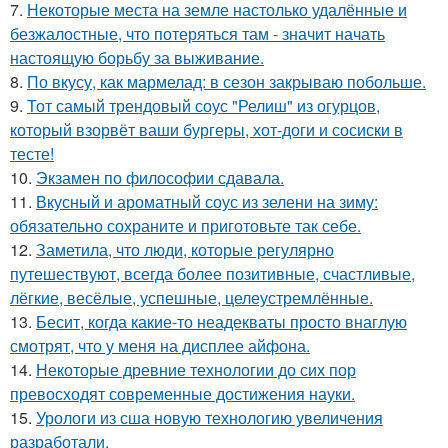
7.
Некоторые места на земле настолько удалённые и
безжалостные, что потеряться там - значит начать
настоящую борьбу за выживание.
8.
По вкусу, как мармелад: в сезон закрываю побольше.
9.
Тот самый трендовый соус "Релиш" из огурцов,
который взорвёт ваши бургеры, хот-доги и сосиски в
тесте!
10.
Экзамен по философии сдавала.
11.
Вкусный и ароматный соус из зелени на зиму:
обязательно сохраните и приготовьте так себе.
12.
Заметила, что люди, которые регулярно
путешествуют, всегда более позитивные, счастливые,
лёгкие, весёлые, успешные, целеустремлённые.
13.
Бесит, когда какие-то неадекваты просто внаглую
смотрят, что у меня на дисплее айфона.
14.
Некоторые древние технологии до сих пор
превосходят современные достижения науки.
15.
Урологи из сша новую технологию увеличения
разработали.