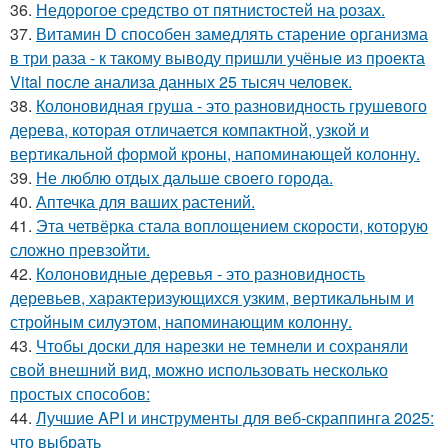
36.
Недорогое средство от пятнистостей на розах.
37.
Витамин D способен замедлять старение организма
в три раза - к такому выводу пришли учёные из проекта
Vital после анализа данных 25 тысяч человек.
38.
Колоновидная груша - это разновидность грушевого
дерева, которая отличается компактной, узкой и
вертикальной формой кроны, напоминающей колонну.
39.
Не люблю отдых дальше своего города.
40.
Аптечка для ваших растений.
41.
Эта четвёрка стала воплощением скорости, которую
сложно превзойти.
42.
Колоновидные деревья - это разновидность
деревьев, характеризующихся узким, вертикальным и
стройным силуэтом, напоминающим колонну.
43.
Чтобы доски для нарезки не темнели и сохраняли
свой внешний вид, можно использовать несколько
простых способов:
44.
Лучшие API и инструменты для веб-скраппинга 2025:
что выбрать