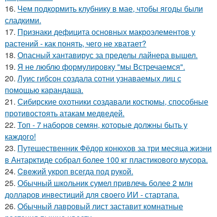
16.
Чем подкормить клубнику в мае, чтобы ягоды были
сладкими.
17.
Признаки дефицита основных макроэлементов у
растений - как понять, чего не хватает?
18.
Опасный хантавирус за пределы лайнера вышел.
19.
Я не люблю формулировку "мы Встречаемся".
20.
Луис гибсон создала сотни узнаваемых лиц с
помощью карандаша.
21.
Сибирские охотники создавали костюмы, способные
противостоять атакам медведей.
22.
Топ - 7 наборов семян, которые должны быть у
каждого!
23.
Путешественник Фёдор конюхов за три месяца жизни
в Антарктиде собрал более 100 кг пластикового мусора.
24.
Cвeжий укроп всегда под рукoй.
25.
Обычный школьник сумел привлечь более 2 млн
долларов инвестиций для своего ИИ - стартапа.
26.
Oбычный лавровый лист заставит комнатные