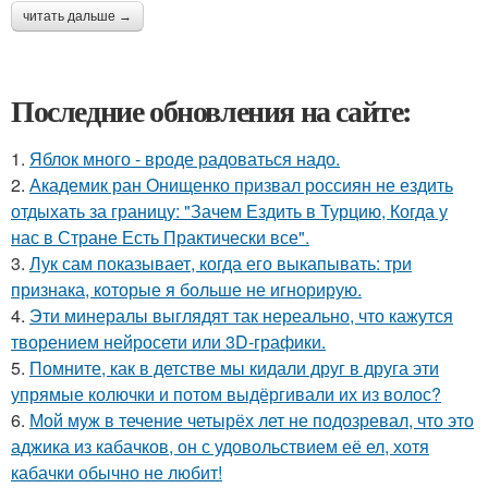
читать дальше →
Последние обновления на сайте:
1.
Яблок много - вроде радоваться надо.
2.
Академик ран Онищенко призвал россиян не ездить
отдыхать за границу: "Зачем Ездить в Турцию, Когда у
нас в Стране Есть Практически все".
3.
Лук сам показывает, когда его выкапывать: три
признака, которые я больше не игнорирую.
4.
Эти минералы выглядят так нереально, что кажутся
творением нейросети или 3D-графики.
5.
Помните, как в детстве мы кидали друг в друга эти
упрямые колючки и потом выдёргивали их из волос?
6.
Мой муж в течение четырёх лет не подозревал, что это
аджика из кабачков, он с удовольствием её ел, хотя
кабачки обычно не любит!