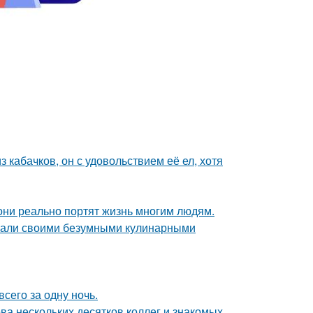
з кабачков, он с удовольствием её ел, хотя
они реально портят жизнь многим людям.
вали своими безумными кулинарными
всего за одну ночь.
ва нескольких десятков коллег и знакомых.