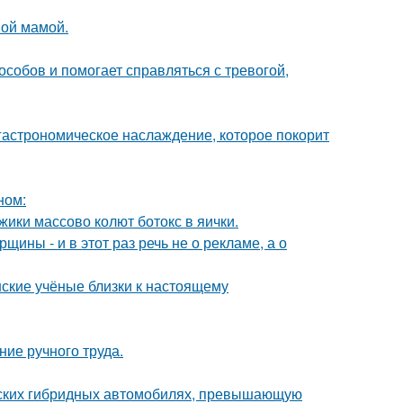
ной мамой.
собов и помогает справляться с тревогой,
 гастрономическое наслаждение, которое покорит
ном:
ики массово колют ботокс в яички.
ины - и в этот раз речь не о рекламе, а о
нские учёные близки к настоящему
ние ручного труда.
йских гибридных автомобилях, превышающую