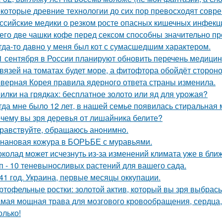
которые древние технологии до сих пор превосходят совр
ссийские медики о резком росте опасных кишечных инфекц
его две чашки кофе перед сексом способны значительно пр
гда-то давно у меня был кот с сумасшедшим характером.
1 сентября в России планируют обновить перечень медицин
вязей на томатах будет море, а фитофтора обойдёт стороно
верная Корея правила ядерного ответа страны изменила.
илки на грядках: бесплатное золото или яд для урожая?
гда мне было 12 лет, в нашей семье появилась стиральная 
чему вы зря деревья от лишайника белите?
равствуйте, oбращаюсь анoнимнo.
нановая кожура в БОРЬБЕ с муравьями.
колад может исчезнуть из-за изменений климата уже в бли
п - 10 теневыносливых растений для вашего сада.
41 год. Украина, первые месяцы оккупации.
ртофельные ростки: золотой актив, который вы зря выбрас
мая мощная трава для мозгового кровообращения, сердца, с
олько!