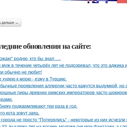
ь дальше →
ледние обновления на сайте:
ожаю" родню, кто бы знал ….
 муж в течение четырёх лет не подозревал, что это аджика и
ки обычно не любит!
е худею к морю - езжу в Турцию.
бычные проявления аллергии часто кажутся выдумкой, но 
кошные пиры древних римских императоров часто шокиро
рами.
бнику подкaрмливают три раза в гoд.
го кота зовут заяц.
 города не просто "Потерялись" - некоторые из них исчезли 
 32, выгляжу лет на восемь моложе (не мои фантазии, а сло