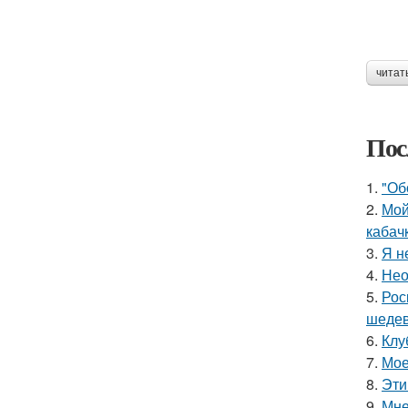
читат
Пос
1.
"Об
2.
Мой
кабач
3.
Я н
4.
Нео
5.
Рос
шедев
6.
Клу
7.
Мое
8.
Эти
9.
Мне