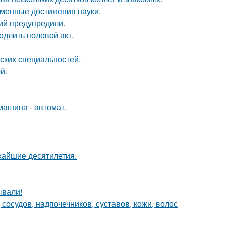
еменные достижения науки.
ий предупредили.
одлить половой акт.
ских специальностей.
й.
машина - автомат.
жайшие десятилетия.
ывали!
осудов, надпочечников, суставов, кожи, волос