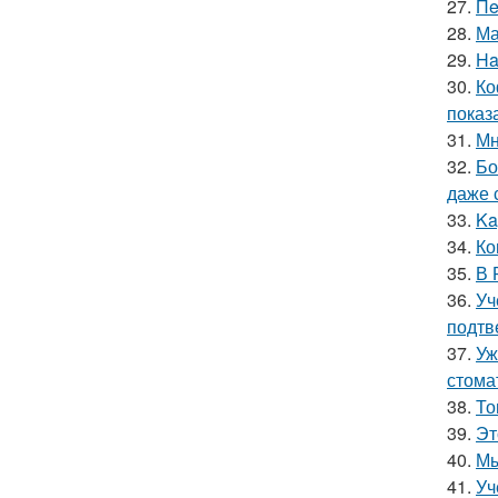
27.
Пe
28.
Ма
29.
Ha
30.
Ко
показ
31.
Мн
32.
Бо
даже 
33.
Ka
34.
Ко
35.
В 
36.
Уч
подтв
37.
Уж
стома
38.
То
39.
Эт
40.
Мы
41.
Уч