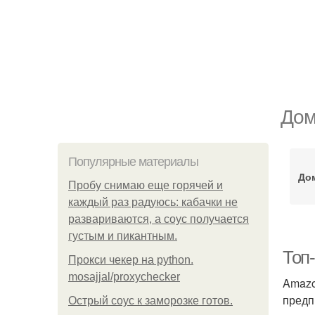
Дом
Популярные материалы
До
Пробу снимаю еще горячей и
каждый раз радуюсь: кабачки не
развариваются, а соус получается
густым и пикантным.
Топ
Прокси чекер на python.
mosajjal/proxychecker
Amazo
предп
Острый соус к заморозке готов.