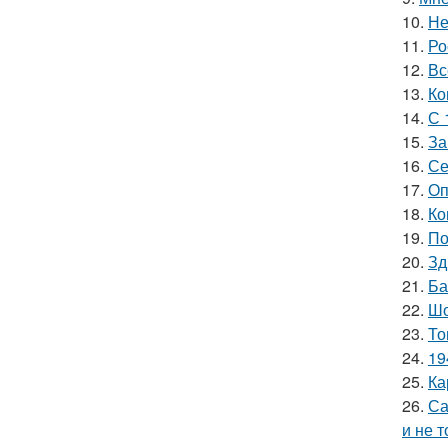
10.
Не
11.
Ро
12.
Вс
13.
Ко
14.
С 
15.
За
16.
Се
17.
Оп
18.
Ко
19.
По
20.
Зд
21.
Ба
22.
Шо
23.
То
24.
19
25.
Ка
26.
Са
и не т