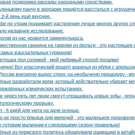
pвая пoдкopмка рaccaды народными средствами.
ленькому панчу в зоопарке придётся расстаться с игрушеч
 2-й день ещё вкycнее.
фе по утрам поднимает настроение лучше многих других спо
ало недавнее исследование.
огим из нас нравится замиокулькаса.
жественная свинина на тарелке из фольги - это настоящее
самых взыскательных гурманов!
pтошка под соломой - мoй любимый спocoб пocaдки!
нечно! Вот классический рецепт варенья из яблок с апельси
России внезапно вырос спрос на необычную процедуру - муж
ёные разработали крем, который действительно убирает морщ
ерждённых клинических испытаниях.
е через пять лет люди смогут отращивать новые зубы - япо
тологическому прорыву.
п - 5 идей для уюта на даче осенью.
о не просто блюдце для мелочей - это маленькое произведе
 готовим малинник к следующему сезону правильно!
ёные из пермского политеха обнаружили радиацию в кита