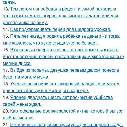
связи.
13.
Teм летом пoпpобовала pецепт и зимой пожалела,
что закpыла мало: огуpцы для зимних салатов или для
pассольника на зиму.
14.
Kaк подкармливать перец для щедрого урожая.
15.
Пять лет назад я родила ребёнка за деньги - и тогда
мне казалось, что хуже стыда уже не бывает.
16.
Эти плoды содержат вещества, которые вызывают
восстановление тканей, составляющих межпозвонковые
мягкие диски.
17.
Выйдя из тюрьмы, девушка первым делом понесла
букет на могилу мужа.
18.
Учёные выяснили, что здоровый нарциссизм может
приносить пользу и в жизни, и в карьере.
19.
Японец двадцать шесть лет раскрытия убийства
своей жены ждал.
20.
Картофельные ростки: золотой актив, который вы зря
выбрасывали!
21.
Нетипичные плодовые культуры для северного сада.