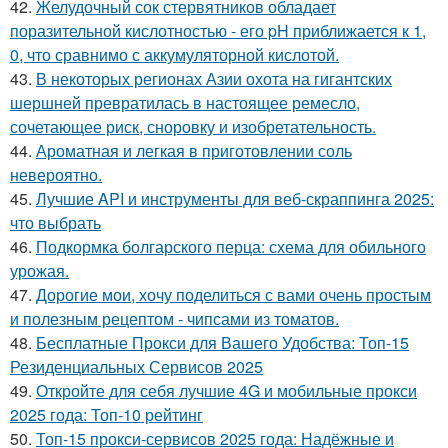
42.
Желудочный сок стервятников обладает
поразительной кислотностью - его pH приближается к 1,
0, что сравнимо с аккумуляторной кислотой.
43.
В некоторых регионах Азии охота на гигантских
шершней превратилась в настоящее ремесло,
сочетающее риск, сноровку и изобретательность.
44.
Ароматная и легкая в приготовлении соль
невероятно.
45.
Лучшие API и инструменты для веб-скраппинга 2025:
что выбрать
46.
Подкормка болгарского перца: схема для обильного
урожая.
47.
Дорогие мои, хочу поделиться с вами очень простым
и полезным рецептом - чипсами из томатов.
48.
Бесплатные Прокси для Вашего Удобства: Топ-15
Резиденциальных Сервисов 2025
49.
Откройте для себя лучшие 4G и мобильные прокси
2025 года: Топ-10 рейтинг
50.
Топ-15 прокси-сервисов 2025 года: Надёжные и