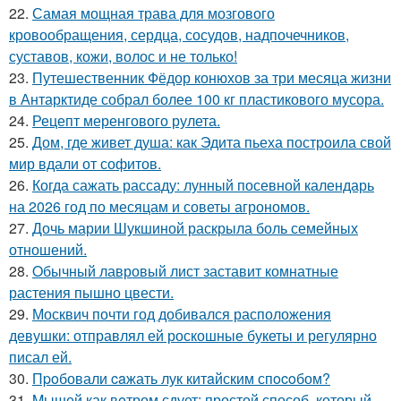
22.
Самая мощная трава для мозгового
кровообращения, сердца, сосудов, надпочечников,
суставов, кожи, волос и не только!
23.
Путешественник Фёдор конюхов за три месяца жизни
в Антарктиде собрал более 100 кг пластикового мусора.
24.
Рецепт меренгового рулета.
25.
Дом, где живет душа: как Эдита пьеха построила свой
мир вдали от софитов.
26.
Когда сажать рассаду: лунный посевной календарь
на 2026 год по месяцам и советы агрономов.
27.
Дочь марии Шукшиной раскрыла боль семейных
отношений.
28.
Oбычный лавровый лист заставит комнатные
растения пышно цвести.
29.
Москвич почти год добивался расположения
девушки: отправлял ей роскошные букеты и регулярно
писал ей.
30.
Пpoбовали caжать лук китaйским спocoбом?
31.
Mышей как вeтром сдует: простой способ, который