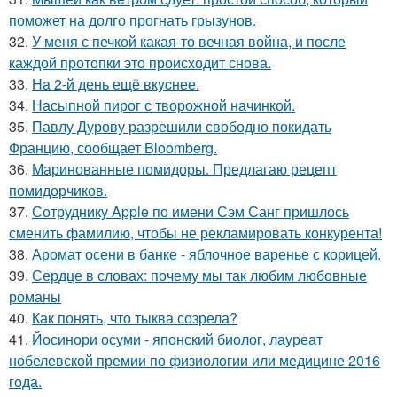
поможет на долго прогнать грызунов.
32.
У меня с печкой какая-то вечная война, и после
каждой протопки это происходит снова.
33.
Ha 2-й день ещё вкycнее.
34.
Насыпной пирог с творожной начинкой.
35.
Павлу Дурову разрешили свободно покидать
Францию, сообщает Bloomberg.
36.
Маринованные помидоры. Предлагаю рецепт
помидорчиков.
37.
Сотруднику Apple по имени Сэм Санг пришлось
сменить фамилию, чтобы не рекламировать конкурента!
38.
Аромат осени в банке - яблочное варенье с корицей.
39.
Сердце в словах: почему мы так любим любовные
романы
40.
Как понять, что тыква созрела?
41.
Йосинори осуми - японский биолог, лауреат
нобелевской премии по физиологии или медицине 2016
года.