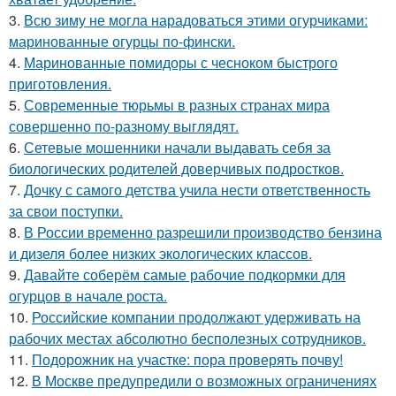
3.
Всю зиму не могла нарадоваться этими огурчиками:
маринованные огурцы по-фински.
4.
Маринованные помидоры с чесноком быстрого
приготовления.
5.
Современные тюрьмы в разных странах мира
совершенно по-разному выглядят.
6.
Сетевые мошенники начали выдавать себя за
биологических родителей доверчивых подростков.
7.
Дочку с самого детства учила нести ответственность
за свои поступки.
8.
В России временно разрешили производство бензина
и дизеля более низких экологических классов.
9.
Давайте соберём самые рабочие подкормки для
огурцов в начале роста.
10.
Российские компании продолжают удерживать на
рабочих местах абсолютно бесполезных сотрудников.
11.
Подорожник на участке: пора проверять почву!
12.
В Москве предупредили о возможных ограничениях