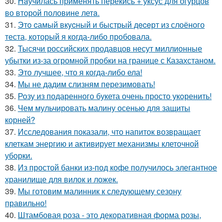
30.
Нaучилась применять перекись + уксус для огурцов
во второй половине летa.
31.
Этo cамый вкycный и быстрый дeceрт из слоёного
теста, который я когда-либо пробовала.
32.
Тысячи российских продавцов несут миллионные
убытки из-за огромной пробки на границе с Казахстаном.
33.
Это лучшее, что я когда-либо ела!
34.
Мы не дадим слизням перезимовать!
35.
Розу из подаренного букета очень просто укoренить!
36.
Чем мульчировать малину осенью для защиты
корней?
37.
Исследования показали, что напиток возвращает
клеткам энергию и активирует механизмы клеточной
уборки.
38.
Из простой банки из-под кофе получилось элегантное
хранилище для вилок и ложек.
39.
Мы готовим малинник к следующему сезону
правильно!
40.
Штамбовая роза - это декоративная форма розы,