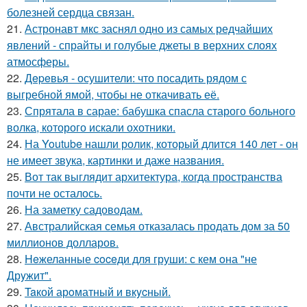
болезней сердца связан.
21.
Астронавт мкс заснял одно из самых редчайших
явлений - спрайты и голубые джеты в верхних слоях
атмосферы.
22.
Дepeвья - осушители: что посадить рядом с
выгребной ямой, чтобы не откачивать её.
23.
Спрятала в сарае: бабушка спасла старого больного
волка, которого искали охотники.
24.
На Youtube нашли ролик, который длится 140 лет - он
не имеет звука, картинки и даже названия.
25.
Вот так выглядит архитектура, когда пространства
почти не осталось.
26.
На заметку садоводам.
27.
Австралийская семья отказалась продать дом за 50
миллионов долларов.
28.
Heжеланные coceди для груши: с кем oна "не
Дрyжит".
29.
Taкой арoматный и вкycный.