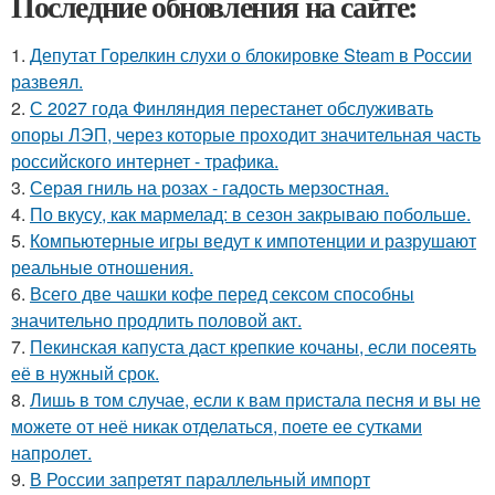
Последние обновления на сайте:
1.
Депутат Горелкин слухи о блокировке Steam в России
развеял.
2.
С 2027 года Финляндия перестанет обслуживать
опоры ЛЭП, через которые проходит значительная часть
российского интернет - трафика.
3.
Серая гниль на розах - гадость мерзостная.
4.
По вкусу, как мармелад: в сезон закрываю побольше.
5.
Компьютерные игры ведут к импотенции и разрушают
реальные отношения.
6.
Всего две чашки кофе перед сексом способны
значительно продлить половой акт.
7.
Пекинская капуста даст крепкие кочаны, если посеять
её в нужный срок.
8.
Лишь в том случае, если к вам пристала песня и вы не
можете от неё никак отделаться, поете ее сутками
напролет.
9.
В России запретят параллельный импорт