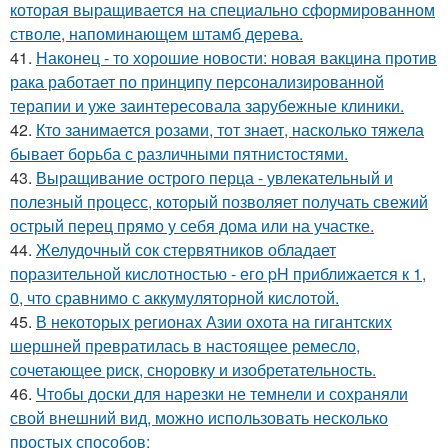
которая выращивается на специально сформированном
стволе, напоминающем штамб дерева.
41.
Наконец - то хорошие новости: новая вакцина против
рака работает по принципу персонализированной
терапии и уже заинтересовала зарубежные клиники.
42.
Кто занимается розами, тот знает, насколько тяжела
бывает борьба с различными пятнистостями.
43.
Выращивание острого перца - увлекательный и
полезный процесс, который позволяет получать свежий
острый перец прямо у себя дома или на участке.
44.
Желудочный сок стервятников обладает
поразительной кислотностью - его pH приближается к 1,
0, что сравнимо с аккумуляторной кислотой.
45.
В некоторых регионах Азии охота на гигантских
шершней превратилась в настоящее ремесло,
сочетающее риск, сноровку и изобретательность.
46.
Чтобы доски для нарезки не темнели и сохраняли
свой внешний вид, можно использовать несколько
простых способов: